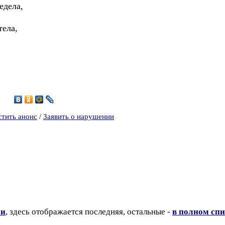
едела,
тела,
2
стить анонс
/
Заявить о нарушении
ии
, здесь отображается последняя, остальные -
в полном спи