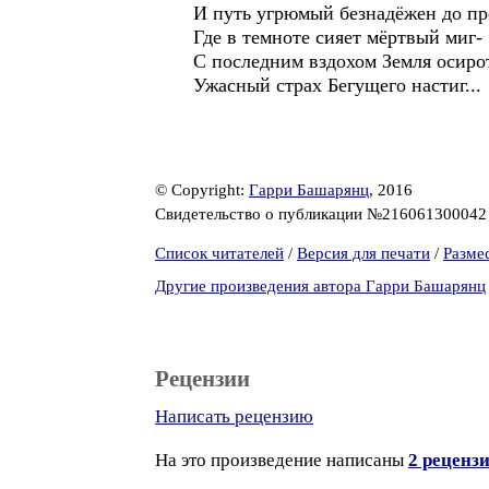
И путь угрюмый безнадёжен до пр
Где в темноте сияет мёртвый миг-
С последним вздохом Земля осиро
Ужасный страх Бегущего настиг...
© Copyright:
Гарри Башарянц
, 2016
Свидетельство о публикации №21606130004
Список читателей
/
Версия для печати
/
Разме
Другие произведения автора Гарри Башарянц
Рецензии
Написать рецензию
На это произведение написаны
2 реценз