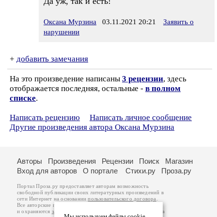
Да уж, так и есть!
Оксана Мурзина
03.11.2021 20:21
Заявить о
нарушении
+
добавить замечания
На это произведение написаны
3 рецензии
, здесь
отображается последняя, остальные -
в полном
списке
.
Написать рецензию
Написать личное сообщение
Другие произведения автора Оксана Мурзина
Авторы
Произведения
Рецензии
Поиск
Магазин
Вход для авторов
О портале
Стихи.ру
Проза.ру
Портал Проза.ру предоставляет авторам возможность
свободной публикации своих литературных произведений в
сети Интернет на основании
пользовательского договора
.
Все авторские права на произведения принадлежат авторам
и охраняются
законом
. Перепечатка произведений возможна
Мы используем файлы cookie