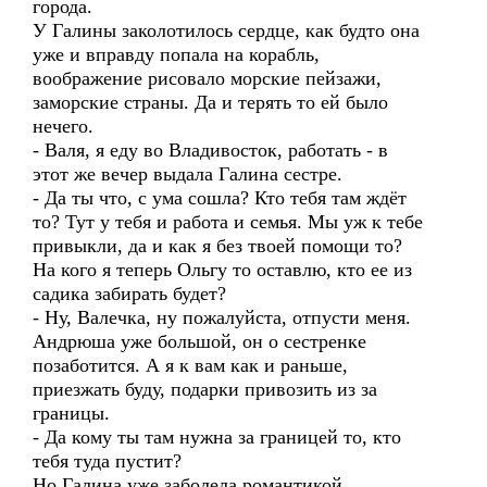
города.
У Галины заколотилось сердце, как будто она
уже и вправду попала на корабль,
воображение рисовало морские пейзажи,
заморские страны. Да и терять то ей было
нечего.
- Валя, я еду во Владивосток, работать - в
этот же вечер выдала Галина сестре.
- Да ты что, с ума сошла? Кто тебя там ждёт
то? Тут у тебя и работа и семья. Мы уж к тебе
привыкли, да и как я без твоей помощи то?
На кого я теперь Ольгу то оставлю, кто ее из
садика забирать будет?
- Ну, Валечка, ну пожалуйста, отпусти меня.
Андрюша уже большой, он о сестренке
позаботится. А я к вам как и раньше,
приезжать буду, подарки привозить из за
границы.
- Да кому ты там нужна за границей то, кто
тебя туда пустит?
Но Галина уже заболела романтикой