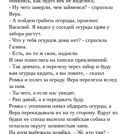
обнялись, как будто век не виделись.
- Ну чего замерли, чем займемся? - спросила
Вера.
- А пойдем грабить огороды, произнес
Василий. Я видел у соседей огурцы прям у
забора растут.
- Что у тебя огурцов дома нет? - спросила
Галина.
- Есть, но то ж свои, надоели.
И они понеслись на поиски приключений.
- Так девчата, я перелезу через забор и буду
вам огурцы кидать, а вы ловите, - сказал
Ромка и полез за ограду. Вера перелезла вслед
за ним.
- Ты чего, а если нас увидят.
- Рви давай, а я передавать буду.
Ромка с упоением начал обдирать огурцы, а
Вера перекидывала их на ту сторону. Вдруг из
будки не спеша вылезла хозяйская собака и
огласила округу заливистым лаем.
На шум выбежала хозяйка, - Эй, кто там? -