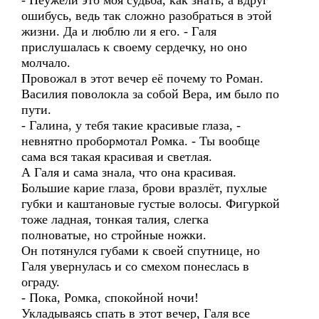
- Неужели это моя судьба, как знать, а вдруг
ошибусь, ведь так сложно разобраться в этой
жизни. Да и люблю ли я его. - Галя
прислушалась к своему сердечку, но оно
молчало.
Провожал в этот вечер её почему то Роман.
Василия поволокла за собой Вера, им было по
пути.
- Галина, у тебя такие красивые глаза, -
невнятно пробормотал Ромка. - Ты вообще
сама вся такая красивая и светлая.
А Галя и сама знала, что она красивая.
Большие карие глаза, брови вразлёт, пухлые
губки и каштановые густые волосы. Фигуркой
тоже ладная, тонкая талия, слегка
полноватые, но стройные ножки.
Он потянулся губами к своей спутнице, но
Галя увернулась и со смехом понеслась в
ограду.
- Пока, Ромка, спокойной ночи!
Укладываясь спать в этот вечер, Галя все