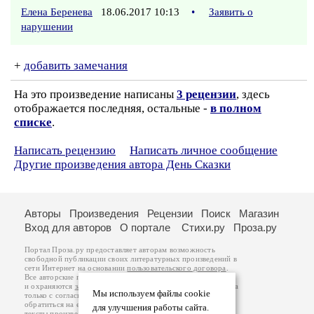
Елена Беренева
18.06.2017 10:13
•
Заявить о
нарушении
+
добавить замечания
На это произведение написаны
3 рецензии
, здесь
отображается последняя, остальные -
в полном
списке
.
Написать рецензию
Написать личное сообщение
Другие произведения автора День Сказки
Авторы
Произведения
Рецензии
Поиск
Магазин
Вход для авторов
О портале
Стихи.ру
Проза.ру
Портал Проза.ру предоставляет авторам возможность
свободной публикации своих литературных произведений в
сети Интернет на основании
пользовательского договора
.
Все авторские права на произведения принадлежат авторам
и охраняются
законом
. Перепечатка произведений возможна
Мы используем файлы cookie
только с согласия его автора, к которому вы можете
обратиться на его авторской странице. Ответственность за
для улучшения работы сайта.
тексты произведений авторы несут самостоятельно на