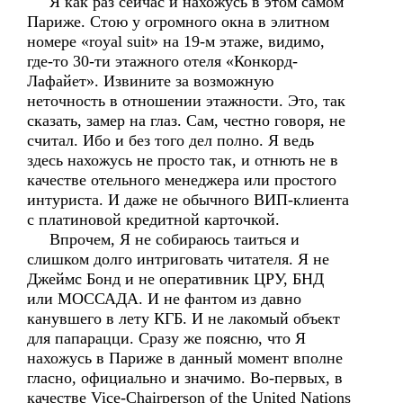
Я как раз сейчас и нахожусь в этом самом
Париже. Стою у огромного окна в элитном
номере «royal suit» на 19-м этаже, видимо,
где-то 30-ти этажного отеля «Конкорд-
Лафайет». Извините за возможную
неточность в отношении этажности. Это, так
сказать, замер на глаз. Сам, честно говоря, не
считал. Ибо и без того дел полно. Я ведь
здесь нахожусь не просто так, и отнють не в
качестве отельного менеджера или простого
интуриста. И даже не обычного ВИП-клиента
с платиновой кредитной карточкой.
Впрочем, Я не собираюсь таиться и
слишком долго интриговать читателя. Я не
Джеймс Бонд и не оперативник ЦРУ, БНД
или МОССАДА. И не фантом из давно
канувшего в лету КГБ. И не лакомый объект
для папарацци. Сразу же поясню, что Я
нахожусь в Париже в данный момент вполне
гласно, официально и значимо. Во-первых, в
качестве Vice-Chairperson of the United Nations