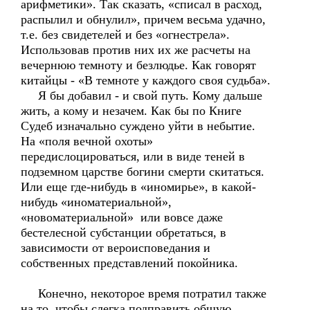
арифметики». Так сказать, «списал в расход,
распылил и обнулил», причем весьма удачно,
т.е. без свидетелей и без «огнестрела».
Использовав против них их же расчеты на
вечернюю темноту и безлюдье. Как говорят
китайцы - «В темноте у каждого своя судьба».
Я бы добавил - и свой путь. Кому дальше
жить, а кому и незачем. Как бы по Книге
Судеб изначально суждено уйти в небытие.
На «поля вечной охоты»
передислоцироваться, или в виде теней в
подземном царстве богини смерти скитаться.
Или еще где-нибудь в «иномирье», в какой-
нибудь «иноматериальной»,
«новоматериальной» или вовсе даже
бестелесной субстанции обретаться, в
зависимости от вероисповедания и
собственных представлений покойника.
Конечно, некоторое время потратил также
на то, чтобы слегка подправить общую