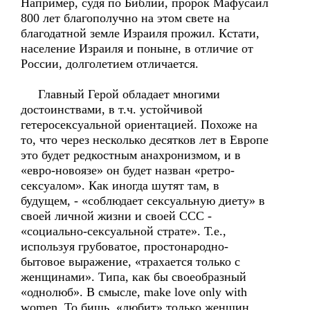
Например, судя по Библии, пророк Мафусаил
800 лет благополучно на этом свете на
благодатной земле Израиля прожил. Кстати,
население Израиля и поныне, в отличие от
России, долголетием отличается.
Главный Герой обладает многими
достоинствами, в т.ч. устойчивой
гетеросексуальной ориентацией. Похоже на
то, что через несколько десятков лет в Европе
это будет редкостным анахронизмом, и в
«евро-новоязе» он будет назван «ретро-
сексуалом». Как иногда шутят там, в
будущем, - «соблюдает сексуальную диету» в
своей личной жизни и своей ССС -
«социально-сексуальной страте». Т.е.,
используя грубоватое, простонародно-
бытовое выражение, «трахается только с
женщинами». Типа, как бы своеобразный
«однолюб». В смысле, make love only with
women. То бишь, «любит» только женщин,