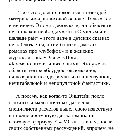
И все это должно покоиться на твердой
материально-финансовой основе. Только так,
и не иначе. Это ни доказывать, ни объяснять
нет никакой необходимости. «С милым и в
шалаше рай» - этого даже в детских сказках
не наблюдается, а тем более в дамских
романах про «лубоффъ» и в женских
журналах типа «Элль», «Вог»,
«Космополитен» и иже с ними. Это уже из
области театра абсурдов, оксюморона,
иллюзорной псевдо-романтики и ненаучной,
нечитабельной и непопулярной фантастики.
А посему, как когда-то Энштейн после
сложных и малопонятных даже для
специалиста расчетов вывел свою известную
и вполне доступную для запоминания
итоговую формулу E = MСкв., так и я, после
своих собственных рассуждений, впрочем, не