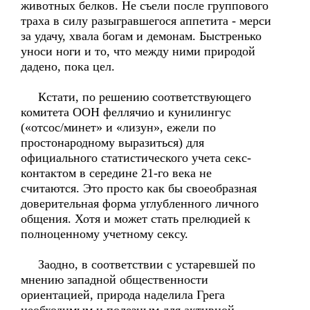
животных белков. Не съели после группового
траха в силу разыгравшегося аппетита - мерси
за удачу, хвала богам и демонам. Быстренько
уноси ноги и то, что между ними природой
дадено, пока цел.
Кстати, по решению соответствующего
комитета ООН феллячио и кунилингус
(«отсос/минет» и «лизун», ежели по
простонародному выразиться) для
официального статистического учета секс-
контактом в середине 21-го века не
считаются. Это просто как бы своеобразная
доверительная форма углубленного личного
общения. Хотя и может стать прелюдией к
полноценному учетному сексу.
Заодно, в соответствии с устаревшей по
мнению западной общественности
ориентацией, природа наделила Грега