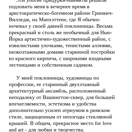
Эти убогие придурки-наймиты решили
подловить меня в вечернее время в
аристократическо-богемном районе Гринвич-
Вилледж, на Манхэттене, где Я обычно
ночевал у своей давней поклонницы. Весьма
прекрасный и столь же необычный для Нью-
Йорка артистично-художественный район, с
извилистыми улочками, тенистыми аллеями,
низкоэтажными домами старинной постройки
из красного кирпича, с широкими входными
лестницами и собственным садиком.
У моей поклонницы, художницы по
профессии, ее старинный двухэтажный
архитектурный ансамбль, расположенный
неподалеку от Вашингтон-сквер, для большей
впечатляемости, эстетизма и удобства
дополнительно усилен атриумом в римском
стиле, защищенным от непогоды стеклянной
крышей. В общем, прекрасное место for love
and art - для любви и творчества.