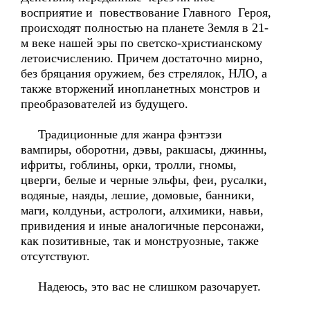
восприятие и повествование Главного Героя,
происходят полностью на планете Земля в 21-
м веке нашей эры по светско-христианскому
летоисчислению. Причем достаточно мирно,
без бряцания оружием, без стрелялок, НЛО, а
также вторжений инопланетных монстров и
преобразователей из будущего.
Традиционные для жанра фэнтэзи
вампиры, оборотни, дэвы, ракшасы, джинны,
ифриты, гоблины, орки, тролли, гномы,
цверги, белые и черные эльфы, феи, русалки,
водяные, наяды, лешие, домовые, банники,
маги, колдуньи, астрологи, алхимики, навьи,
привидения и иные аналогичные персонажи,
как позитивные, так и монструозные, также
отсутствуют.
Надеюсь, это вас не слишком разочарует.