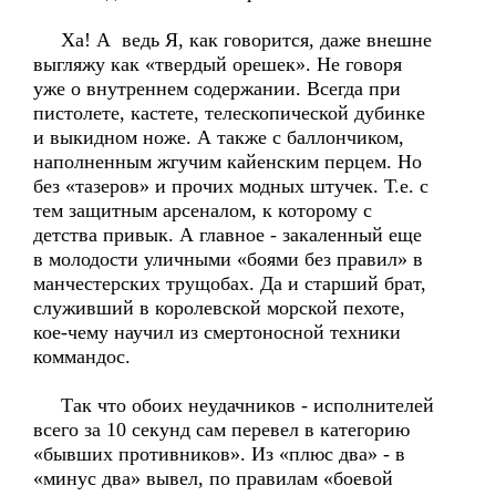
Ха! А ведь Я, как говорится, даже внешне
выгляжу как «твердый орешек». Не говоря
уже о внутреннем содержании. Всегда при
пистолете, кастете, телескопической дубинке
и выкидном ноже. А также с баллончиком,
наполненным жгучим кайенским перцем. Но
без «тазеров» и прочих модных штучек. Т.е. с
тем защитным арсеналом, к которому с
детства привык. А главное - закаленный еще
в молодости уличными «боями без правил» в
манчестерских трущобах. Да и старший брат,
служивший в королевской морской пехоте,
кое-чему научил из смертоносной техники
коммандос.
Так что обоих неудачников - исполнителей
всего за 10 секунд сам перевел в категорию
«бывших противников». Из «плюс два» - в
«минус два» вывел, по правилам «боевой