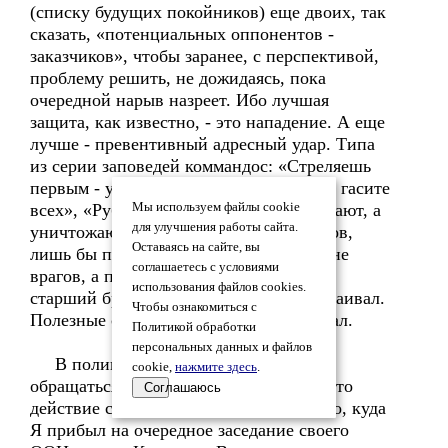
(списку будущих покойников) еще двоих, так
сказать, «потенциальных оппонентов -
заказчиков», чтобы заранее, с перспективой,
проблему решить, не дожидаясь, пока
очередной нарыв назреет. Ибо лучшая
защита, как известно, - это нападение. А еще
лучше - превентивный адресный удар. Типа
из серии заповедей коммандос: «Стреляешь
первым - умрешь последним», «Уходя - гасите
всех», «Руби хвосты», «Врагов не считают, а
Мы используем файлы cookie
для улучшения работы сайта.
уничтожают», «Неважно, сколько врагов,
Оставаясь на сайте, вы
лишь бы патронов хватило», «Считай не
соглашаетесь с условиями
врагов, а патроны» и т.д. Это меня мой
использования файлов cookies.
старший брательник так когда-то настраивал.
Чтобы ознакомиться с
Полезные советы почти бесплатно давал.
Политикой обработки
персональных данных и файлов
В полицию и ФБР, естественно,
cookie,
нажмите здесь
.
обращаться не стал. Я уже упоминал, что
Соглашаюсь
действие сие в Нью-Йорке происходило, куда
Я прибыл на очередное заседание своего