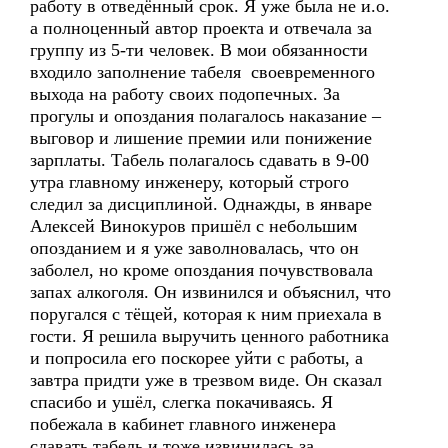
работу в отведённый срок. Я уже была не и.о.
а полноценный автор проекта и отвечала за
группу из 5-ти человек. В мои обязанности
входило заполнение табеля своевременного
выхода на работу своих подопечных. За
прогулы и опоздания полагалось наказание –
выговор и лишение премии или понижение
зарплаты. Табель полагалось сдавать в 9-00
утра главному инженеру, который строго
следил за дисциплиной. Однажды, в январе
Алексей Винокуров пришёл с небольшим
опозданием и я уже заволновалась, что он
заболел, но кроме опоздания почувствовала
запах алкоголя. Он извинился и объяснил, что
поругался с тёщей, которая к ним приехала в
гости. Я решила выручить ценного работника
и попросила его поскорее уйти с работы, а
завтра придти уже в трезвом виде. Он сказал
спасибо и ушёл, слегка покачиваясь. Я
побежала в кабинет главного инженера
сдавать табель и тоже извинилась за