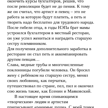
окончить курсы бухгалтеров, решив, что
после революции будет не до пения. К тому
же он считал, что артист и певец – это не
работа за которую будут платить, а петь и
творить надо бесплатно для трудового народа.
После гибели отца, в годы НЭПа брат мамы
устроился бухгалтером в местный ресторан,
он уже успел жениться и наградить старшую
сестру племянником.
Для получения дополнительного заработка в
ресторане он стал петь и аккомпанировать
другим певцам…
Слава, медные трубы и многочисленные
поклонницы погубили человека. Он бросил
жену с ребёнком на старшую сестру, менял
своих любовниц, как перчатки,
путешествовал по стране, пел, пил и окончил
сою жизнь также, как Есенин и Маяковский.
В настоящее время спивающимся
«творческим» людям и артистам
приписывают «ранимые души». С моей точки