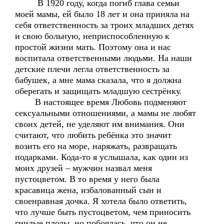
В 1920 году, когда погиб глава семьи
моей мамы, ей было 18 лет и она приняла на
себя ответственность за троих младших детях
и свою больную, неприспособленную к
простой жизни мать. Поэтому она и нас
воспитала ответственными людьми. На наши
детские плечи легла ответственность за
бабушек, а мне мама сказала, что я должна
оберегать и защищать младшую сестрёнку.
В настоящее время Любовь подменяют
сексуальными отношениями, а мамы не любят
своих детей, не уделяют им внимания. Они
считают, что любить ребёнка это значит
возить его на море, наряжать, развращать
подарками. Кода-то я услышала, как один из
моих друзей – мужчин назвал меня
пустоцветом. В то время у него была
красавица жена, избалованный сын и
своенравная дочка. Я хотела было ответить,
что лучше быть пустоцветом, чем приносить
гнилые плоды, но побоялась, что он не