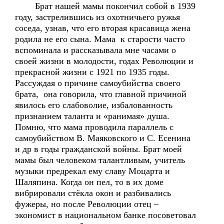
Брат нашей мамы покончил собой в 1939
году, застрелившись из охотничьего ружья
соседа, узнав, что его вторая красавица жена
родила не его сына. Мама к старости часто
вспоминала и рассказывала мне часами о
своей жизни в молодости, годах Революции и
прекрасной жизни с 1921 по 1935 годы.
Рассуждая о причине самоубийства своего
брата, она говорила, что главной причиной
явилось его слабоволие, избалованность
признанием таланта и «ранимая» душа.
Помню, что мама проводила параллель с
самоубийством В. Маяковского и С. Есенина
и др в годы гражданской войны. Брат моей
мамы был человеком талантливым, учитель
музыки предрекал ему славу Моцарта и
Шаляпина. Когда он пел, то в их доме
вибрировали стёкла окон и разбивались
фужеры, но после Революции отец –
экономист в национальном банке посоветовал