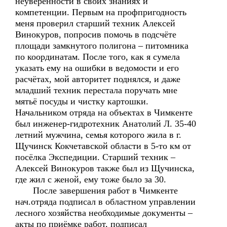
неуверенности в своих знаниях и
компетенции. Первым на профпригодность
меня проверил старший техник Алексей
Винокуров, попросив помочь в подсчёте
площади замкнутого полигона – питомника
по координатам. После того, как я сумела
указать ему на ошибки в ведомости и его
расчётах, мой авторитет поднялся, и даже
младший техник перестала поручать мне
мятьё посуды и чистку картошки.
Начальником отряда на объектах в Чимкенте
был инженер-гидротехник Анатолий Л. 35-40
летний мужчина, семья которого жила в г.
Щучинск Кокчетавской области в 5-то км от
посёлка Экспедиции. Старший техник –
Алексей Винокуров также был из Щучинска,
где жил с женой, ему тоже было за 30.
После завершения работ в Чимкенте
нач.отряда подписал в областном управлении
лесного хозяйства необходимые документы –
акты по приёмке работ, подписал