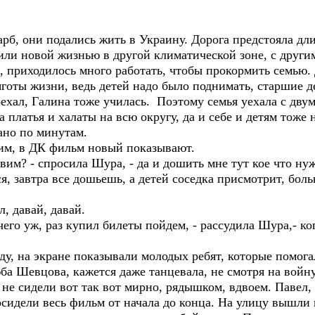
арб, они подались жить в Украину. Дорога предстояла д
жили новой жизнью в другой климатической зоне, с друг
 приходилось много работать, чтобы прокормить семью. 
тяготы жизни, ведь детей надо было поднимать, старшие 
ехал, Галина тоже училась. Поэтому семья уехала с дву
 платья и халаты на всю округу, да и себе и детям тоже 
ано по минутам.
дим, в ДК фильм новый показывают.
вим? - спросила Шура, - да и дошить мне тут кое что ну
ся, завтра все дошьешь, а детей соседка присмотрит, бол
, давай, давай.
чего уж, раз купил билеты пойдем, - рассудила Шура,- ко
у, на экране показывали молодых ребят, которые помог
ба Шевцова, кажется даже танцевала, не смотря на войн
не сидели вот так вот мирно, рядышком, вдвоем. Павел,
росидели весь фильм от начала до конца. На улицу вышли