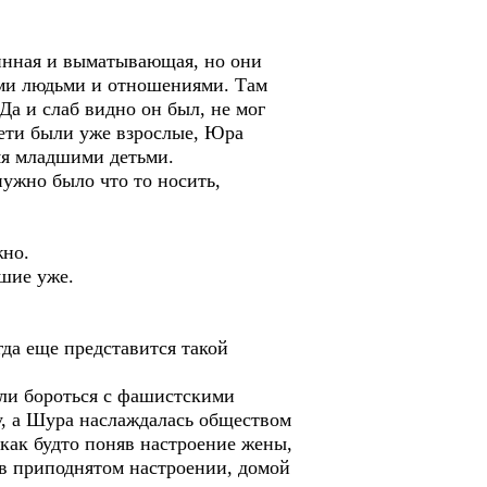
линная и выматывающая, но они
ими людьми и отношениями. Там
Да и слаб видно он был, не мог
дети были уже взрослые, Юра
мя младшими детьми.
нужно было что то носить,
жно.
ьшие уже.
гда еще представится такой
али бороться с фашистскими
у, а Шура наслаждалась обществом
 как будто поняв настроение жены,
 в приподнятом настроении, домой