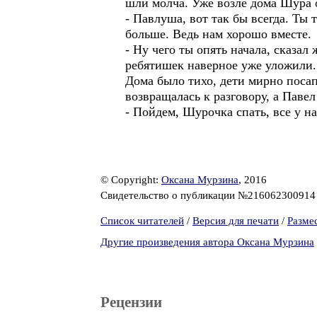
шли молча. Уже возле дома Шура о
- Павлуша, вот так бы всегда. Ты 
больше. Ведь нам хорошо вместе.
- Ну чего ты опять начала, сказал
ребятишек наверное уже уложили.
Дома было тихо, дети мирно посап
возвращалась к разговору, а Павел
- Пойдем, Шурочка спать, все у на
© Copyright:
Оксана Мурзина
, 2016
Свидетельство о публикации №21606230091
Список читателей
/
Версия для печати
/
Разме
Другие произведения автора Оксана Мурзина
Рецензии