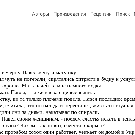
Авторы
Произведения
Рецензии
Поиск
сил вечером Павел жену и матушку.
дня чуть не потеряли, спрятались хитрюги в будку и уснул
и хорошо. Мать налей ка мне немного водки.
а мать Павла,- ты же вчера еще все выпил.
стку, но та только плечами повела. Павел последнее вре
, считала, что попьет да и перестанет, жизнь то трудная,
одили дни за днями, накатывая по спирали.
о Павел своим женщинам, - поедем счастья искать в теплы
авлуша? Как же так то вот, с места в карьер?
с прорабом хохол один работает, уезжает он домой в Укр