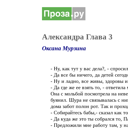
Александра Глава 3
Оксана Мурзина
- Ну, как тут у вас дела?, - спро
- Да все бы ничего, да детей сего
- Ну и ладно, все живы, здоровы 
- Да где же ее взять то, - ответил
Она с мольбой посмотрела на неве
буянил. Шура не связывалась с ним
дома забот полон рот. Так и прох
- Собирайтесь бабы,- сказал как т
- Да куда же это ты собрался то, П
- Предложили мне работу там, у на