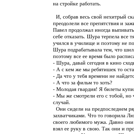
на стройке работать.
И, собрав весь свой нехитрый ск
преодолели все препятствия и за
Павел продолжал иногда выпивать,
себе отказать. Шура терпела все 
учился в училище и поэтому не по
Шура подрабатывала тем, что шила
поэтому все ее время было распис
- Шура, давай сегодня в кино схо
- А с кем же мы ребятишек то оста
- Да что у тебя времени не найдет
- А что за фильм то хоть?
- Молодая гвардия! Я билеты купил
- Мы же смотрели его с тобой, но 
случай.
Они сидели на предпоследнем ряд
захватчиками. Что то говорила Лю
своего любимого мужа. Давно они 
взял ее руку в свою. Так они и п