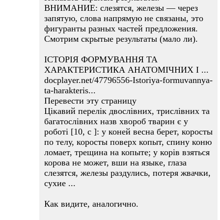
ВНИМАНИЕ: слезятся, железы — через
запятую, слова напрямую не связаны, это
фигуранты разных частей предложения.
Смотрим скрытые результаты (мало ли).
ІСТОРІЯ ФОРМУВАННЯ ТА
ХАРАКТЕРИСТИКА АНАТОМІЧНИХ І ...
docplayer.net/47796556-Istoriya-formuvannya-
ta-harakteris...
Перевести эту страницу
Цікавий перелік двослівних, трислівних та
багатослівних назв хвороб тварин є у
роботі [10, с ]: у коней весна берет, коросты
по телу, коросты поверх копыт, спину коню
ломает, трещина на копыте; у корів взяться
корова не может, вши на языке, глаза
слезятся, железы раздулись, потеря жвачки,
сухие ...
Как видите, аналогично.