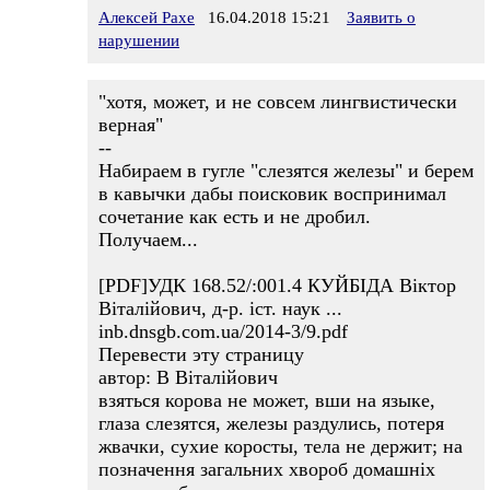
Алексей Рахе
16.04.2018 15:21
Заявить о
нарушении
"хотя, может, и не совсем лингвистически
верная"
--
Набираем в гугле "слезятся железы" и берем
в кавычки дабы поисковик воспринимал
сочетание как есть и не дробил.
Получаем...
[PDF]УДК 168.52/:001.4 КУЙБІДА Віктор
Віталійович, д-р. іст. наук ...
inb.dnsgb.com.ua/2014-3/9.pdf
Перевести эту страницу
автор: В Віталійович
взяться корова не может, вши на языке,
глаза слезятся, железы раздулись, потеря
жвачки, сухие коросты, тела не держит; на
позначення загальних хвороб домашніх