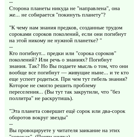
--
Сторона планеты никуда не "направлена", она
же... не собирается "покинуть планету"?
"К чему нам знания предков, созданные трудом
сороками сороков поколений, если они погибнут
на этой никому не нужной планетке? "
--
Кто погибнут... предки или "сорока сороков"
поколений? Или речь о знаниях? Погибнут
знания. Так? Но Вы подаете мысль о том, что они
вообще все погибнут — живущие ныне... и те кто
еще успеет родиться. При чем тут гибель знания?
Которое не смогло решить проблему
переселения... (Вы тут так закрутили, что "без
поллитра" не раскрутишь).
"Эта планета совершит ещё сорок или два-сорок
оборотов вокруг звезды"
--
Вы провоцируете у читателя заикание на этих
"сороках". (Почти шутка).