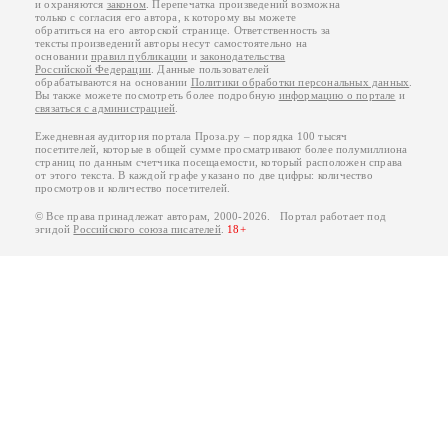
и охраняются
законом
. Перепечатка произведений возможна
только с согласия его автора, к которому вы можете
обратиться на его авторской странице. Ответственность за
тексты произведений авторы несут самостоятельно на
основании
правил публикации
и
законодательства
Российской Федерации
. Данные пользователей
обрабатываются на основании
Политики обработки персональных данных
.
Вы также можете посмотреть более подробную
информацию о портале
и
связаться с администрацией
.
Ежедневная аудитория портала Проза.ру – порядка 100 тысяч
посетителей, которые в общей сумме просматривают более полумиллиона
страниц по данным счетчика посещаемости, который расположен справа
от этого текста. В каждой графе указано по две цифры: количество
просмотров и количество посетителей.
© Все права принадлежат авторам, 2000-2026. Портал работает под
эгидой
Российского союза писателей
.
18+