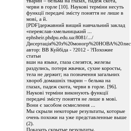
тварин – бельма на глазах, падеж скота,
черви в горле [10]. Наукові терміни несуть
функції передачі змісту поняття не лише в
мові, а й.
[PDF]державний вищий навчальний заклад
«переяслав-хмельницький ...
ephsheir.phdpu.edu.ua:8081/.../
Дисертація%20з%20моногр%20НОВА%20листо
автор: ВВ Куйбіда - ?2012 - ?Похожие
статьи
вши на языке, глаза слезятся, железы
раздулись, потеря жвачки, сухие коросты,
тела не держит; на позначення загальних
хвороб домашніх тварин – бельма на
глазах, падеж скота, черви в горле. [96].
Наукові терміни виконують функції
передачі змісту поняття не лише в мові.
Вони є засобом осмислення ...
Мы скрыли некоторые результаты, которые
очень похожи на уже представленные выше
(2).
Показать скрытые результаты.