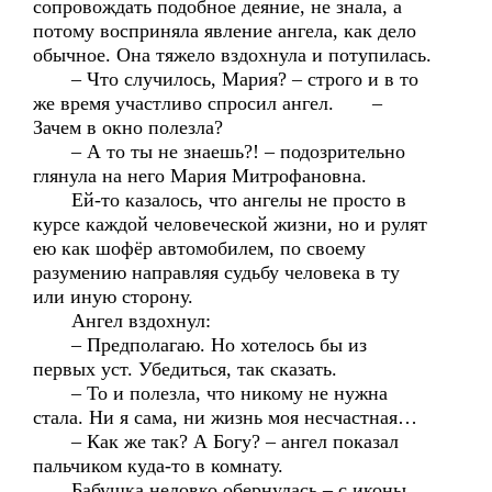
сопровождать подобное деяние, не знала, а
потому восприняла явление ангела, как дело
обычное. Она тяжело вздохнула и потупилась.
– Что случилось, Мария? – строго и в то
же время участливо спросил ангел. –
Зачем в окно полезла?
– А то ты не знаешь?! – подозрительно
глянула на него Мария Митрофановна.
Ей-то казалось, что ангелы не просто в
курсе каждой человеческой жизни, но и рулят
ею как шофёр автомобилем, по своему
разумению направляя судьбу человека в ту
или иную сторону.
Ангел вздохнул:
– Предполагаю. Но хотелось бы из
первых уст. Убедиться, так сказать.
– То и полезла, что никому не нужна
стала. Ни я сама, ни жизнь моя несчастная…
– Как же так? А Богу? – ангел показал
пальчиком куда-то в комнату.
Бабушка неловко обернулась – с иконы