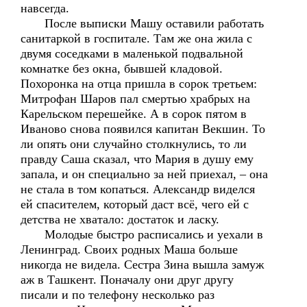
навсегда.
После выписки Машу оставили работать
санитаркой в госпитале. Там же она жила с
двумя соседками в маленькой подвальной
комнатке без окна, бывшей кладовой.
Похоронка на отца пришла в сорок третьем:
Митрофан Шаров пал смертью храбрых на
Карельском перешейке. А в сорок пятом в
Иваново снова появился капитан Векшин. То
ли опять они случайно столкнулись, то ли
правду Саша сказал, что Мария в душу ему
запала, и он специально за ней приехал, – она
не стала в том копаться. Александр виделся
ей спасителем, который даст всё, чего ей с
детства не хватало: достаток и ласку.
Молодые быстро расписались и уехали в
Ленинград. Своих родных Маша больше
никогда не видела. Сестра Зина вышла замуж
аж в Ташкент. Поначалу они друг другу
писали и по телефону несколько раз