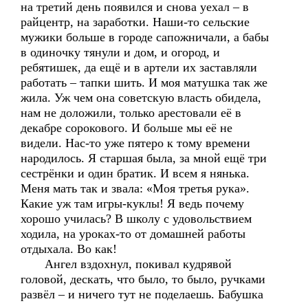
на третий день появился и снова уехал – в
райцентр, на заработки. Наши-то сельские
мужики больше в городе сапожничали, а бабы
в одиночку тянули и дом, и огород, и
ребятишек, да ещё и в артели их заставляли
работать – тапки шить. И моя матушка так же
жила. Уж чем она советскую власть обидела,
нам не доложили, только арестовали её в
декабре сорокового. И больше мы её не
видели. Нас-то уже пятеро к тому времени
народилось. Я старшая была, за мной ещё три
сестрёнки и один братик. И всем я нянька.
Меня мать так и звала: «Моя третья рука».
Какие уж там игры-куклы! Я ведь почему
хорошо училась? В школу с удовольствием
ходила, на уроках-то от домашней работы
отдыхала. Во как!
Ангел вздохнул, покивал кудрявой
головой, дескать, что было, то было, ручками
развёл – и ничего тут не поделаешь. Бабушка