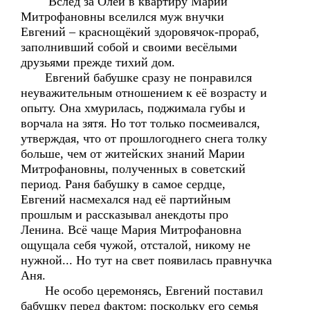
Вслед за Олей в квартиру Марии
Митрофановны вселился муж внучки
Евгений – краснощёкий здоровячок-прораб,
заполнивший собой и своими весёлыми
друзьями прежде тихий дом.
Евгений бабушке сразу не понравился
неуважительным отношением к её возрасту и
опыту. Она хмурилась, поджимала губы и
ворчала на зятя. Но тот только посмеивался,
утверждая, что от прошлогоднего снега толку
больше, чем от житейских знаний Марии
Митрофановны, полученных в советский
период. Раня бабушку в самое сердце,
Евгений насмехался над её партийным
прошлым и рассказывал анекдоты про
Ленина. Всё чаще Мария Митрофановна
ощущала себя чужой, отсталой, никому не
нужной... Но тут на свет появилась правнучка
Аня.
Не особо церемонясь, Евгений поставил
бабушку перед фактом: поскольку его семья