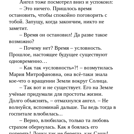
Ангел тоже посмотрел вниз и успокоил:
– Это ничего. Пришлось время
остановить, чтобы спокойно поговорить с
тобой. Запущу, когда закончим, никто не
заметит.
– Время он остановил! Да разве такое
возможно?
– Почему нет? Время – условность.
Прошлое, настоящее будущее существуют
одновременно…
– Как так «условность»?! – возмутилась
Мария Митрофановна, она всё-таки знала
кое-что о вращении Земли вокруг Солнца.
– Так вот и не существует. Его на Земле
учёные придумали для простоты жизни.
Долго объяснять, – отмахнулся ангел. – Не
волнуйся, вспоминай дальше. Ты ведь тогда в
госпитале влюбилась...
– Верно, влюбилась, только та любовь
страхом обернулась. Как я боялась его
потерять! Дочку так не берегла, как Сашу!