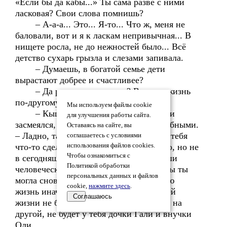
«Если бы да кабы...» Ты сама разве с ними
ласковая? Свои слова помнишь?
– А-а-а... Это... Я-то... Что ж, меня не
баловали, вот и я к ласкам непривычная... В
нищете росла, не до нежностей было... Всё
детство сухарь грызла и слезами запивала.
– Думаешь, в богатой семье дети
вырастают добрее и счастливее?
– Да разве ж это не так? Вся моя жизнь
по-другому пошла бы!
Мы используем файлы cookie
– Кыш! – опять отмахнулся ангел и
для улучшения работы сайта.
засмеялся, но глаза его оставались скорбными.
Оставаясь на сайте, вы
– Ладно, так и быть. Если я и могу для тебя
соглашаетесь с условиями
что-то сделать, так это вернуть обратно, но не
использования файлов cookies.
Чтобы ознакомиться с
в сегодняшний день, а туда, откуда души
Политикой обработки
человеческие на Землю приходят. Чтобы ты
персональных данных и файлов
могла снова родиться и прожить земную
cookie,
нажмите здесь
.
жизнь иначе. Но учти: этой линии твоей
Соглашаюсь
жизни не будет. Саша Векшин женится на
другой, не будет у тебя дочки Гали и внучки
Оли...