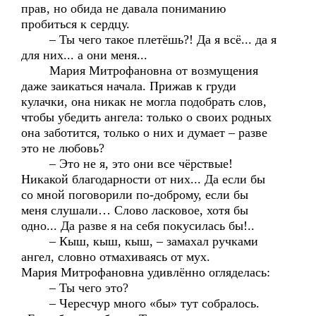
прав, но обида не давала пониманию
пробиться к сердцу.
– Ты чего такое плетёшь?! Да я всё... да я
для них... а они меня...
Мария Митрофановна от возмущения
даже заикаться начала. Прижав к груди
кулачки, она никак не могла подобрать слов,
чтобы убедить ангела: только о своих родных
она заботится, только о них и думает – разве
это не любовь?
– Это не я, это они все чёрствые!
Никакой благодарности от них... Да если бы
со мной поговорили по-доброму, если бы
меня слушали… Слово ласковое, хотя бы
одно... Да разве я на себя покусилась бы!..
– Кыш, кыш, кыш, – замахал ручками
ангел, словно отмахиваясь от мух.
Мария Митрофановна удивлённо огляделась:
– Ты чего это?
– Чересчур много «бы» тут собралось.