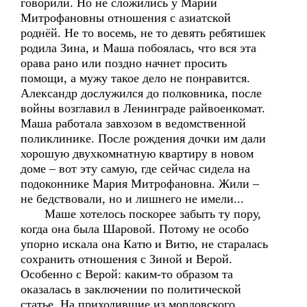
говорили. Но не сложились у Марии
Митрофановны отношения с азиатской
роднёй. Не то восемь, не то девять ребятишек
родила Зина, и Маша побоялась, что вся эта
орава рано или поздно начнет просить
помощи, а мужу такое дело не понравится.
Александр дослужился до полковника, после
войны возглавил в Ленинграде райвоенкомат.
Маша работала завхозом в ведомственной
поликлинике. После рождения дочки им дали
хорошую двухкомнатную квартиру в новом
доме – вот эту самую, где сейчас сидела на
подоконнике Мария Митрофановна. Жили –
не бедствовали, но и лишнего не имели...
Маше хотелось поскорее забыть ту пору,
когда она была Шаровой. Потому не особо
упорно искала она Катю и Витю, не старалась
сохранить отношения с Зиной и Верой.
Особенно с Верой: каким-то образом та
оказалась в заключении по политической
статье. На приходившие из мордовского