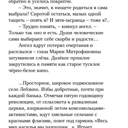
обратно и уселось покрепче.
– Это, значит, в нищете родиться я сама
выбрала? Сиротой остаться, малых одной
тащить – опять я? И зятя-засранца – тоже я?..
– Трудно понять, – кивнул ангел. –
Только так оно и есть. Души человеческие
сами выбирают себе скорби и радости…
Ангел вдруг потерял очертания и
расплылся – глаза Марии Митрофановны
затуманили слёзы. Далёкое прошлое
закрутились в памяти как старое тусклое
чёрно-белое кино.
...Просторное, широкое подмосковное
село Лебзино. Избы добротные, почти при
каждой банька. Отмечая пятую годовщину
революции, от сельсовета к развалинам
церкви, взорванной летом комсомольцами-
активистами, идут хмельные сельчане с
красными флагами, поют под гармонь «Весь
мир насилья мы разрушим...». Играет