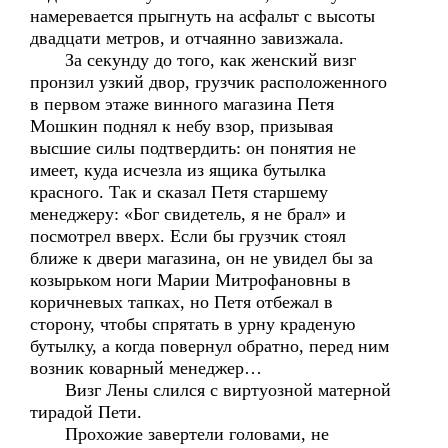
намеревается прыгнуть на асфальт с высоты
двадцати метров, и отчаянно завизжала.
За секунду до того, как женский визг
пронзил узкий двор, грузчик расположенного
в первом этаже винного магазина Петя
Мошкин поднял к небу взор, призывая
высшие силы подтвердить: он понятия не
имеет, куда исчезла из ящика бутылка
красного. Так и сказал Петя старшему
менеджеру: «Бог свидетель, я не брал» и
посмотрел вверх. Если бы грузчик стоял
ближе к двери магазина, он не увидел бы за
козырьком ноги Марии Митрофановны в
коричневых тапках, но Петя отбежал в
сторону, чтобы спрятать в урну краденую
бутылку, а когда повернул обратно, перед ним
возник коварный менеджер…
Визг Лены слился с виртуозной матерной
тирадой Пети.
Прохожие завертели головами, не