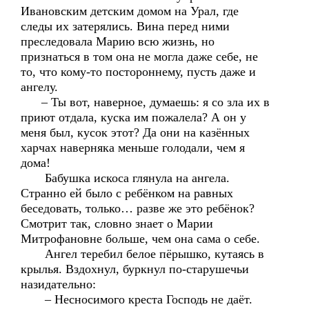
Ивановским детским домом на Урал, где
следы их затерялись. Вина перед ними
преследовала Марию всю жизнь, но
признаться в том она не могла даже себе, не
то, что кому-то постороннему, пусть даже и
ангелу.
– Ты вот, наверное, думаешь: я со зла их в
приют отдала, куска им пожалела? А он у
меня был, кусок этот? Да они на казённых
харчах наверняка меньше голодали, чем я
дома!
Бабушка искоса глянула на ангела.
Странно ей было с ребёнком на равных
беседовать, только… разве же это ребёнок?
Смотрит так, словно знает о Марии
Митрофановне больше, чем она сама о себе.
Ангел теребил белое пёрышко, кутаясь в
крылья. Вздохнул, буркнул по-старушечьи
назидательно:
– Несносимого креста Господь не даёт.