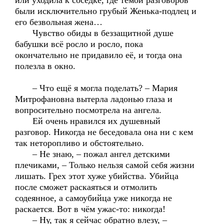
или уходила к соседке, где темой разговоров
были исключительно грубый Женька-подлец и
его безвольная жена…
Чувство обиды в беззащитной душе
бабушки всё росло и росло, пока
окончательно не придавило её, и тогда она
полезла в окно.
– Что ещё я могла поделать? – Мария
Митрофановна вытерла ладонью глаза и
вопросительно посмотрела на ангела.
Ей очень нравился их душевный
разговор. Никогда не беседовала она ни с кем
так неторопливо и обстоятельно.
– Не знаю, – пожал ангел детскими
плечиками, – Только нельзя самой себя жизни
лишать. Грех этот хуже убийства. Убийца
после сможет раскаяться и отмолить
содеянное, а самоубийца уже никогда не
раскается. Вот в чём ужас-то: никогда!
– Ну, так я сейчас обратно влезу, –