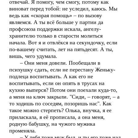
отвечай. Я помогу, чем смогу, потому как
виноват перед тобой: не уследил, каюсь. Мы
ведь как «скорая помощь» – по вызову
являемся. А ты всё больше у партии да
профсоюза поддержки искала, ангелу-
хранителю только в старости молиться
начала. Вот я и отвлёкся на секундочку, если
по-вашему считать, лет на пятьдесят. А ты,
вишь, чего удумала.
– Они меня довели. Пообещали в
психушку сдать, если не перестану Женьку-
подлеца воспитывать. А как его не
воспитывать, если он опять в трусах на
кухню выперся? Потом они поехали куда-то,
а меня на ключ закрыли. "Сиди, – говорят, – а
то ходишь по соседям, позоришь нас". Как
такое можно стерпеть? Олька, внучка, я ее
приласкала, я её прописала, а она меня,
родную бабушку, на чужого мужика
променяла.
– У тебя тоже муж был, и ты его тоже над