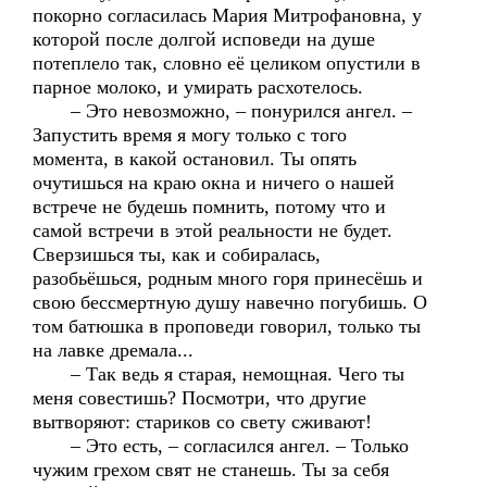
покорно согласилась Мария Митрофановна, у
которой после долгой исповеди на душе
потеплело так, словно её целиком опустили в
парное молоко, и умирать расхотелось.
– Это невозможно, – понурился ангел. –
Запустить время я могу только с того
момента, в какой остановил. Ты опять
очутишься на краю окна и ничего о нашей
встрече не будешь помнить, потому что и
самой встречи в этой реальности не будет.
Сверзишься ты, как и собиралась,
разобьёшься, родным много горя принесёшь и
свою бессмертную душу навечно погубишь. О
том батюшка в проповеди говорил, только ты
на лавке дремала...
– Так ведь я старая, немощная. Чего ты
меня совестишь? Посмотри, что другие
вытворяют: стариков со свету сживают!
– Это есть, – согласился ангел. – Только
чужим грехом свят не станешь. Ты за себя