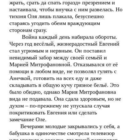
жрать, срать да спать горазд» презрением и
настаивала, чтобы внучка с ним развелась. Но
тихоня Оля лишь плакала, безуспешно
стараясь угодить обеим враждующим
сторонам сразу.
Война каждый день набирала обороты.
Через год весёлый, жизнерадостный Евгений
стал угрюмым и нервным. Он поставил
невидимый забор между своей семьёй и
Марией Митрофановной. Отказывался от её
помощи в любом виде, не позволял гулять с
Анечкой, готовить на всех еду и даже
складывать в общую кучу грязное бельё. Это
было обидно, однако Мария Митрофановна
вида не подавала. Она сдала здоровьем, но не
духом – по-прежнему не упускала случая
покритиковать Евгения или сделать
замечание Оле.
Вечерами молодые закрывались у себя, а
бабушка в одиночестве смотрела телевизор