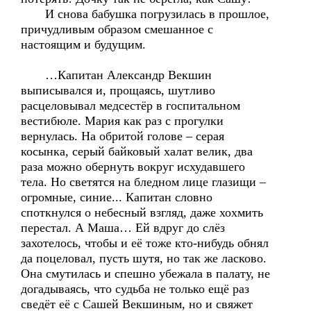
И снова бабушка погрузилась в прошлое,
причудливым образом смешанное с
настоящим и будущим.
…Капитан Александр Векшин
выписывался и, прощаясь, шутливо
расцеловывал медсестёр в госпитальном
вестибюле. Мария как раз с прогулки
вернулась. На обритой голове – серая
косынка, серый байковый халат велик, два
раза можно обернуть вокруг исхудавшего
тела. Но светятся на бледном лице глазищи –
огромные, синие... Капитан словно
споткнулся о небесный взгляд, даже хохмить
перестал. А Маша… Ей вдруг до слёз
захотелось, чтобы и её тоже кто-нибудь обнял
да поцеловал, пусть шутя, но так же ласково.
Она смутилась и спешно убежала в палату, не
догадываясь, что судьба не только ещё раз
сведёт её с Сашей Векшиным, но и свяжет