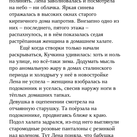
полинять. Лена заволновалась и посмотрела
на небо – ни облачка. Яркая синева
отражалась в высоких окнах старого
кирпичного дома напротив. Внезапно одно из
них – последнего, пятого этажа –
распахнулось, и в нём показалась седая
растрёпанная женщина в домашнем халате.
Ещё когда створки только начали
раскрываться, Кучкина удивилась: хоть и ноль
на улице, но всё-таки зима. Додумать мысль
про аномальную жару в домах сталинского
периода и холодрыгу у неё в новостройке
Лена не успела – женщина взобралась на
подоконник и уселась, свесив наружу ноги в
тёплых домашних тапках.
Девушка в оцепенении смотрела на
отчаянную старушку. Та поёрзала на
подоконнике, продвигаясь ближе к краю.
Подол халата задрался, из-под него выглянули
старомодные розовые панталоны с резинкой
над коленом. Тут Лена поняла, что бабушка