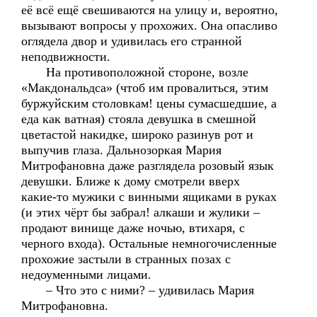
её всё ещё свешиваются на улицу и, вероятно,
вызывают вопросы у прохожих. Она опасливо
оглядела двор и удивилась его странной
неподвижности.
На противоположной стороне, возле
«Макдональдса» (чтоб им провалиться, этим
буржуйским столовкам! цены сумасшедшие, а
еда как ватная) стояла девушка в смешной
цветастой накидке, широко разинув рот и
выпучив глаза. Дальнозоркая Мария
Митрофановна даже разглядела розовый язык
девушки. Ближе к дому смотрели вверх
какие-то мужики с винными ящиками в руках
(и этих чёрт бы забрал! алкаши и жулики –
продают винище даже ночью, втихаря, с
черного входа). Остальные немногочисленные
прохожие застыли в странных позах с
недоуменными лицами.
– Что это с ними? – удивилась Мария
Митрофановна.