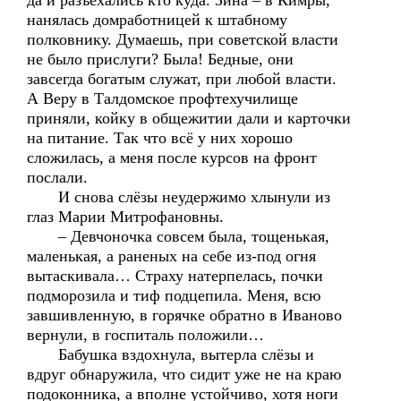
да и разъехались кто куда. Зина – в Кимры,
нанялась домработницей к штабному
полковнику. Думаешь, при советской власти
не было прислуги? Была! Бедные, они
завсегда богатым служат, при любой власти.
А Веру в Талдомское профтехучилище
приняли, койку в общежитии дали и карточки
на питание. Так что всё у них хорошо
сложилась, а меня после курсов на фронт
послали.
И снова слёзы неудержимо хлынули из
глаз Марии Митрофановны.
– Девчоночка совсем была, тощенькая,
маленькая, а раненых на себе из-под огня
вытаскивала… Страху натерпелась, почки
подморозила и тиф подцепила. Меня, всю
завшивленную, в горячке обратно в Иваново
вернули, в госпиталь положили…
Бабушка вздохнула, вытерла слёзы и
вдруг обнаружила, что сидит уже не на краю
подоконника, а вполне устойчиво, хотя ноги