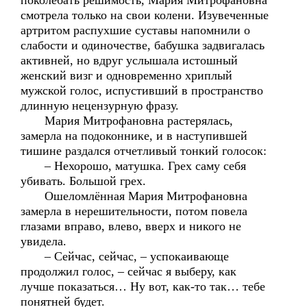
поколебать решимость, Мария Митрофановна
смотрела только на свои колени. Изувеченные
артритом распухшие суставы напомнили о
слабости и одиночестве, бабушка задвигалась
активней, но вдруг услышала истошный
женский визг и одновременно хриплый
мужской голос, испустивший в пространство
длинную нецензурную фразу.
Мария Митрофановна растерялась,
замерла на подоконнике, и в наступившей
тишине раздался отчетливый тонкий голосок:
– Нехорошо, матушка. Грех саму себя
убивать. Большой грех.
Ошеломлённая Мария Митрофановна
замерла в нерешительности, потом повела
глазами вправо, влево, вверх и никого не
увидела.
– Сейчас, сейчас, – успокаивающе
продолжил голос, – сейчас я выберу, как
лучше показаться… Ну вот, как-то так… тебе
понятней будет.