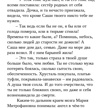
всеми поставила: сестёр родных от себя
отвадила. Дочка, и та нечасто приезжала,
видела, что кроме Саши твоего никто тебе не
нужен.
– Так ведь если бы не он, я бы или от
голода померла, или в тюрьме сгнила!
Времена-то какие были, а? Помнишь, небось,
сколько людей до старости не дожили! А
Саша мне дом дал, семью. Даже на море два
раза возил. Я с ним барыней жила!
– Это так, только страха в твоей душе
больше было, чем любви. Ты не столько мужа
потерять боялась, сколько сытость свою,
обеспеченность. Хрусталь покупала, платья-
туфли, покрывала-занавески – им радовалась.
А душа твоя сохла. И до того очерствела, что
ты не только ближних своих, но даже и себя
возненавидела до смерти.
Каким-то дальним краем мозга Мария
Митрофановна понимала: ангел в чём-то