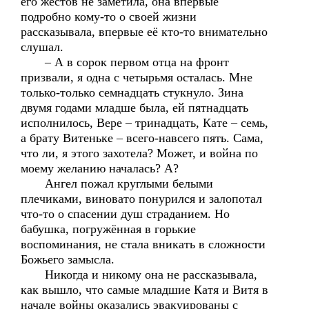
его жестов не заметила, она впервые
подробно кому-то о своей жизни
рассказывала, впервые её кто-то внимательно
слушал.
– А в сорок первом отца на фронт
призвали, я одна с четырьмя осталась. Мне
только-только семнадцать стукнуло. Зина
двумя годами младше была, ей пятнадцать
исполнилось, Вере – тринадцать, Кате – семь,
а брату Витеньке – всего-навсего пять. Сама,
что ли, я этого захотела? Может, и война по
моему желанию началась? А?
Ангел пожал круглыми белыми
плечиками, виновато понурился и залопотал
что-то о спасении душ страданием. Но
бабушка, погружённая в горькие
воспоминания, не стала вникать в сложности
Божьего замысла.
Никогда и никому она не рассказывала,
как вышло, что самые младшие Катя и Витя в
начале войны оказались эвакуированы с