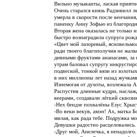
Вильно музыканты, лаская приятн
Очень старался князь Радзивилл л
умерла в скорости после венчания
паненку Анну Зофью из благородн
Вторая жена оказалась не только 
быстро вознаградила супруга рожд
«Цвет мой лазоревый, ясновельмо
ради твоего благополучия не жалк
дивными фруктами ананасами, за
утрам баловал супругу инкрусти
подвеской, тонкой вязи из золот
в них миллионы лет назад жучкам
Изнемогая от духоты, возлежала А
Распустив длинные кудри, наслаж
веерами, создавали лёгкий сквозня
-Нех бендзе похвалёны Езус Хрыст
-Во веки векув, амэн! Ах, матка 
милая, как рада тебе. Подружка мо
Девушки радостно расцеловались.
-Друг мой, Анелечка, я ненадолго