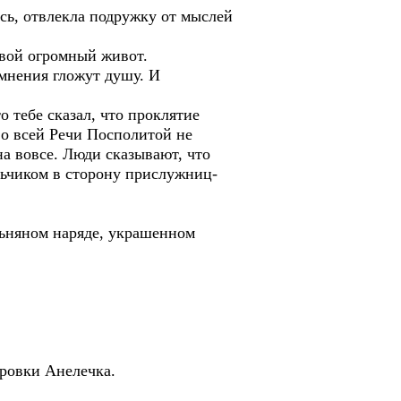
сь, отвлекла подружку от мыслей
свой огромный живот.
омнения гложут душу. И
о тебе сказал, что проклятие
во всей Речи Посполитой не
на вовсе. Люди сказывают, что
льчиком в сторону прислужниц-
льняном наряде, украшенном
бровки Анелечка.