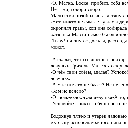
-О, Матка, Боска, прибить тебя в
Не тяни, говори скоро!
Малгоська подобралась, вытянув р
-Нет, никто не считает у нас в д
окроплял травы, кои она собирала
батюшка Мартин смог бы окропля
-Тьфу!-плюнув с досады, рассерди
может.
-А скажи, что ты знаешь о знахар
девушки Гризель. Малгося открыла 
-О чём твои слёзы, милая? Успок
девушку.
-А мне ничего не будет? Не велено
-Кем не велено?
-Отцом.-вздохнула девушка-А то, 
-Успокойся, никто тебя на него н
Вздохнув тяжко и утерев ладонью 
«К сыну ясновельможного пана вы