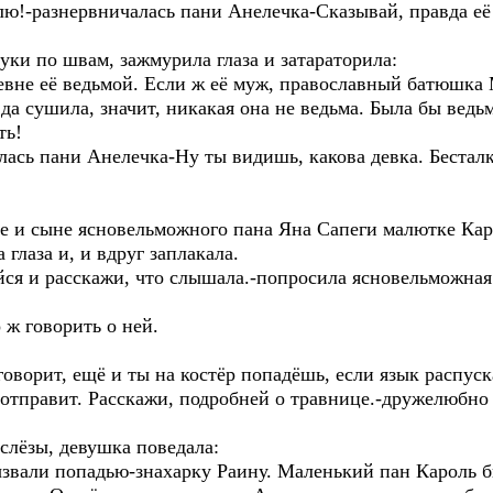
елю!-разнервничалась пани Анелечка-Сказывай, правда её
уки по швам, зажмурила глаза и затараторила:
еревне её ведьмой. Если ж её муж, православный батюшк
 да сушила, значит, никакая она не ведьма. Была бы ведь
ть!
лась пани Анелечка-Ну ты видишь, какова девка. Бесталк
ке и сыне ясновельможного пана Яна Сапеги малютке Кар
глаза и, и вдруг заплакала.
ойся и расскажи, что слышала.-попросила ясновельможна
 ж говорить о ней.
говорит, ещё и ты на костёр попадёшь, если язык распуск
е отправит. Расскажи, подробней о травнице.-дружелюбно
слёзы, девушка поведала:
звали попадью-знахарку Раину. Маленький пан Кароль б