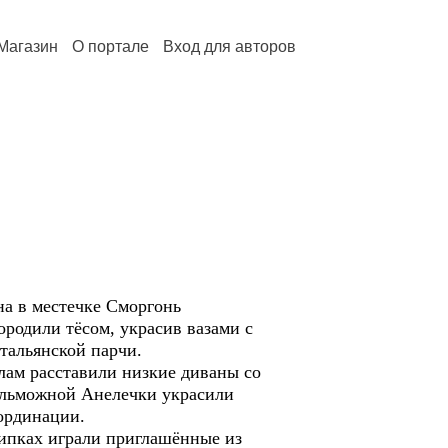
Магазин
О портале
Вход для авторов
на в местечке Сморгонь
родили тёсом, украсив вазами с
тальянской парчи.
лам расставили низкие диваны со
ельможной Анелечки украсили
ординации.
рипках играли приглашённые из