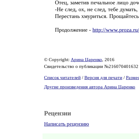
Отец, заметив печальное лицо доч
-Не след, ох, не след, тебе думат
Перестань хмуриться. Прощайтесь
Продолжение -
http://www.proza.ru
© Copyright:
Арина Царенко
, 2016
Свидетельство о публикации №21607040163
Список читателей
/
Версия для печати
/
Разме
Другие произведения автора Арина Царенко
Рецензии
Написать рецензию