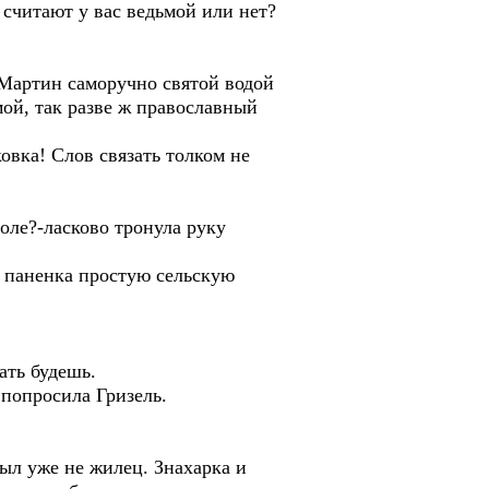
 считают у вас ведьмой или нет?
а Мартин саморучно святой водой
мой, так разве ж православный
овка! Слов связать толком не
оле?-ласково тронула руку
я паненка простую сельскую
ать будешь.
 попросила Гризель.
ыл уже не жилец. Знахарка и