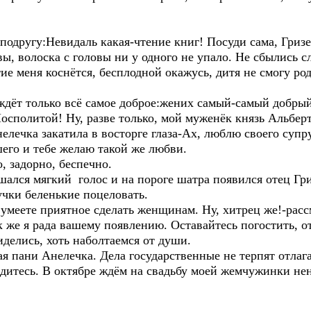
одругу:Невидаль какая-чтение книг! Посуди сама, Гризел
ы, волоска с головы ни у одного не упало. Не сбылись 
ятие меня коснётся, бесплодной окажусь, дитя не смогу род
 ждёт только всё самое доброе:жених самый-самый добры
Посполитой! Ну, разве только, мой муженёк князь Альбер
елечка закатила в восторге глаза-Ах, люблю своего супру
шего и тебе желаю такой же любви.
, задорно, беспечно.
шался мягкий голос и на пороге шатра появился отец Гри
чки беленькие поцеловать.
умеете приятное сделать женщинам. Ну, хитрец же!-расс
 же я рада вашему появлению. Оставайтесь погостить, от
иделись, хоть наболтаемся от души.
 пани Анелечка. Дела государственные не терпят отлага
идитесь. В октябре ждём на свадьбу моей жемчужинки не