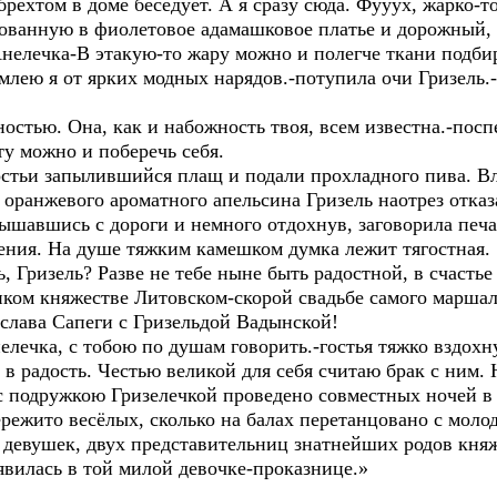
брехтом в доме беседует. А я сразу сюда. Фууух, жарко-то
кованную в фиолетовое адамашковое платье и дорожный, 
Анелечка-В этакую-то жару можно и полегче ткани подби
 млею я от ярких модных нарядов.-потупила очи Гризель.
мностью. Она, как и набожность твоя, всем известна.-по
ту можно и поберечь себя.
остьи запылившийся плащ и подали прохладного пива. 
оранжевого ароматного апельсина Гризель наотрез отказа
ышавшись с дороги и немного отдохнув, заговорила печа
нения. На душе тяжким камешком думка лежит тягостная.
сь, Гризель? Разве не тебе ныне быть радостной, в счаст
ликом княжестве Литовском-скорой свадьбе самого марша
слава Сапеги с Гризельдой Вадынской!
нелечка, с тобою по душам говорить.-гостья тяжко вздох
в радость. Честью великой для себя считаю брак с ним. 
с подружкою Гризелечкой проведено совместных ночей в
ережито весёлых, сколько на балах перетанцовано с моло
 девушек, двух представительниц знатнейших родов княж
явилась в той милой девочке-проказнице.»