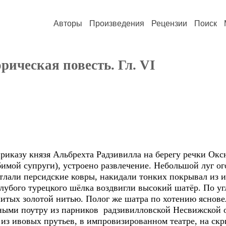
Авторы
Произведения
Рецензии
Поиск
рическая повесть. Гл. VI
риказу князя Альбрехта Радзивилла на берегу речки Окс
мой супруги), устроено развлечение. Небольшой луг ого
тлали персидские ковры, накидали тонких покрывал из и
лубого турецкого шёлка воздвигли высокий шатёр. По уг
шитых золотой нитью. Полог же шатра по хотению яснов
ными поутру из парников радзивилловской Несвижской 
 из ивовых прутьев, в импровизированном театре, на ск