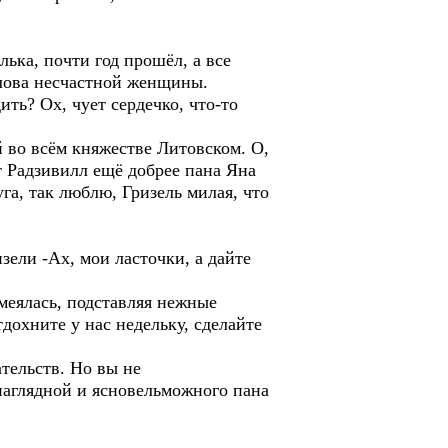
ька, почти год прошёл, а все
слова несчастной женщины.
ить? Ох, чует сердечко, что-то
й во всём княжестве Литовском. О,
т Радзивилл ещё добрее пана Яна
га, так люблю, Гризель милая, что
зели -Ах, мои ласточки, а дайте
меялась, подставляя нежные
дохните у нас недельку, сделайте
тельств. Но вы не
наглядной и ясновельможного пана