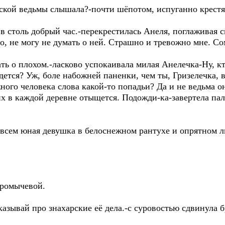
нской ведьмы слышала?-почти шёпотом, испуганно крестя
 в столь добрый час.-перекрестилась Анеля, поглаживая 
ело, не могу не думать о ней. Страшно и тревожно мне. С
ть о плохом.-ласково успокаивала милая Анелечка-Ну, кт
дется? Уж, боле набожней паненки, чем ты, Гризелечка, 
жного человека слова какой-то попадьи? Да и не ведьма о
их в каждой деревне отыщется. Подожди-ка-завертела па
овсем юная девушка в белоснежном рантухе и опрятном 
Громычевой.
Сказывай про знахарские её дела.-с суровостью сдвинула 