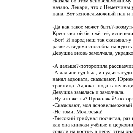
сказала об этом ясновельможному п
начало. Лекари, что с Неметчины у
пана. Вот ясновельможный пан и 
-Да как такое может быть?-возмут
Крест святой бы сжёг её, испепели
-Вот! И народ наш так сказывал-у
разве ж ведьма способна народить
Девушка вновь замолчала, украдко
-А дальше?-поторопила рассказчи
-А дальше суд был, и судьи засуд
нанял адвоката, сказывают, Юрием
травница. Адвокат подал апелляц
Девушка замялась и замолчала.
-Ну что же ты? Продолжай!-потор
-Сказывают, мол ясновельможный п
-Не томи, Молгоська!
-Высокий трибунал посчитал, раз 
как она книжки учёные и церковн
сожгли на костре, а перед этим он