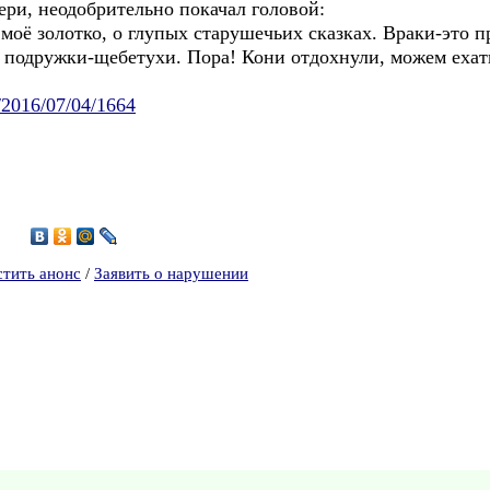
ери, неодобрительно покачал головой:
ь, моё золотко, о глупых старушечьих сказках. Враки-это 
 подружки-щебетухи. Пора! Кони отдохнули, можем ехат
/2016/07/04/1664
2
стить анонс
/
Заявить о нарушении