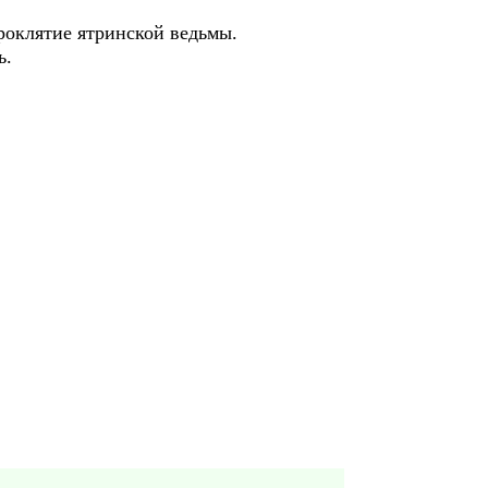
проклятие ятринской ведьмы.
ь.