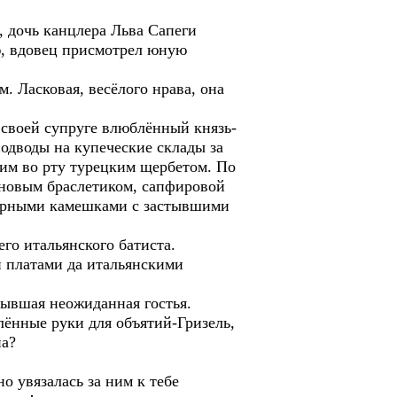
, дочь канцлера Льва Сапеги
ю, вдовец присмотрел юную
. Ласковая, весёлого нрава, она
 своей супруге влюблённый князь-
подводы на купеческие склады за
им во рту турецким щербетом. По
новым браслетиком, сапфировой
нтарными камешками с застывшими
го итальянского батиста.
 платами да итальянскими
бывшая неожиданная гостья.
олённые руки для объятий-Гризель,
на?
о увязалась за ним к тебе