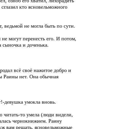
ел, озноб его хватил, лихорадить
, сглазил кто ясновельможного
, ведьмой не могла быть по сути.
не могут перенесть его. И потом,
 сыночка и доченька.
родал всё своё нажитое добро и
ы Раины нет. Она обычная
т!-девушка умокла вновь.
о читать-то умела (люди видели,
малась чернокнижием. Раину
о уж вам решать, ясновельможные