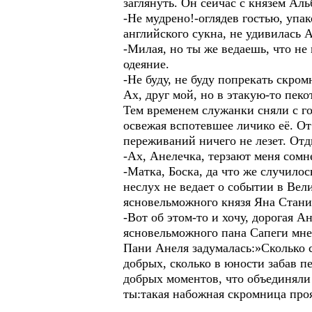
заглянуть. Он сейчас с князем Аль
-Не мудрено!-оглядев гостью, упа
английского сукна, не удивилась 
-Милая, но ты же ведаешь, что не
одеяние.
-Не буду, не буду попрекать скро
Ах, друг мой, но в этакую-то пеко
Тем временем служанки сняли с г
освежая вспотевшее личико её. От 
переживаний ничего не лезет. Отд
-Ах, Анелечка, терзают меня сом
-Матка, Боска, да что же случило
неслух не ведает о событии в Ве
ясновельможного князя Яна Стани
-Вот об этом-то и хочу, дорогая А
ясновельможного пана Сапеги мне 
Пани Анеля задумалась:»Сколько 
добрых, сколько в юности забав п
добрых моментов, что объединяли
ты:такая набожная скромница про