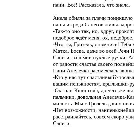
пани. Всё! Рассказала, что знала.
Анеля обняла за плечи поникшую п
паны из рода Сапегов живы-здоров
-Так-то оно так, но, вдруг, прокл
недоброе ждёт меня, ох, недоброе.
-Что ты, Гризель, опомнись! Тебя
Матка, Боска, даже во всей Речи 
Сапеги.-заломив пухлые ручки, Ан
от радости счастья своего полней
Пани Анелечка рассмеялась звонко
-Кто у нас тут счастливый?-послы
вашим пенькностям, крылышки-ру
-Ох, пан Кшиштоф, до чего же вы 
пальчики, довольная Анелечка-Как
милость. Мы с Гризель давно не в
-Нет возможности, наипенькнейшая
расстраивайтесь, совсем скоро ув
Сапеги.