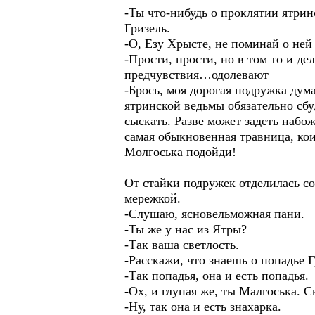
-Ты что-нибудь о проклятии ятри
Гризель.
-О, Езу Хрысте, не поминай о ней
-Прости, прости, но в том то и д
предчувствия…одолевают
-Брось, моя дорогая подружка дума
ятринской ведьмы обязательно сбу
сыскать. Разве может задеть набо
самая обыкновенная травница, ко
Молгоська подойди!
От стайки подружек отделилась с
мережкой.
-Слушаю, ясновельможная пани.
-Ты же у нас из Ятры?
-Так ваша светлость.
-Расскажи, что знаешь о попадье 
-Так попадья, она и есть попадья.
-Ох, и глупая же, ты Малгоська. 
-Ну, так она и есть знахарка.