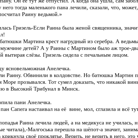
ану. Он её тут же отпустил. А когда она ушла, сам забол
 него тогда маленького пана лечили, сказали, что, может
посчитал Раину ведьмой.»
илась Гризель-Если Раина была женой священника, значит
л!
 батюшки Мартина крест нагрудный из серебра. А ведьмы 
 мужчине детей? А у Раины с Мартином было аж трое-два
й вытирая слёзы. Гризель сидела с печальным лицом.
цу ясновельможная Анелечка.
или Раину. Обвинили в колдовстве. Но батюшка Мартин п
 Море прозывался. Тот сумел доказать, что никакой вин
ию в Высокий Трибунал в Минск.
опила пани Анелечка.
ан Сапега настаивал на её вине, мол, сглазила и всё ту
попадья Раина лечила людей, а на медикуса не училась, н
ые читала),-Малгоська перешла на шёпот-а значит, зани
а крикнула своё проклятье. Верить, не верить в него, эт