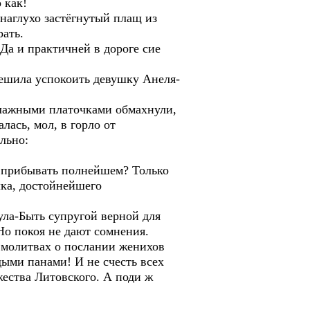
 как!
наглухо застёгнутый плащ из
рать.
-Да и практичней в дороге сие
спешила успокоить девушку Анеля-
Влажными платочками обмахнули,
лась, мол, в горло от
льно:
ье прибывать полнейшем? Только
лка, достойнейшего
нула-Быть супругой верной для
Но покоя не дают сомнения.
 молитвах о послании женихов
дыми панами! И не счесть всех
ества Литовского. А поди ж