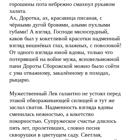
горошины пота небрежно смахнул рукавом
халата.
Ах, Доротка, ах, красавица писаная, с
чёрными дугой бровями, алыми пухлыми
губами! А взгляд. Господи милосердный,
каков был у кокетливой красотки надменный
взгляд вишнёвых глаз, влажных, с поволокой!
От одного взгляда юной вдовы, только что
потерявшей на войне мужа, ясновельможной
пани Дороты Сборожской можно было сойти
с ума отважному, закалённому в походах,
рыцарю.
Мужественный Лев галантно не устоял перед
этакой обвораживающей силищей и тут же
заслал сватов. Надменность взгляда вдовы
сменилась нежностью, а кокетство
покорностью. Супружеское счастье длилось
пять лет, пролетевших, словно песня
скворушки в цветущем саду. Светлая,