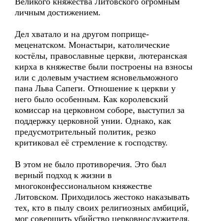
Великого княжества Литовского огромным
личным достижением.
Дел хватало и на другом поприще-
меценатском. Монастыри, католические
костёлы, православные церкви, лютеранская
кирха в княжестве были построены на взносы
или с долевым участием ясновельможного
пана Льва Сапеги. Отношение к церкви у
него было особенным. Как королевский
комиссар на церковном соборе, выступил за
поддержку церковной унии. Однако, как
предусмотрительный политик, резко
критиковал её стремление к господству.
В этом не было противоречия. Это был
верный подход к жизни в
многоконфессиональном княжестве
Литовском. Приходилось жестоко наказывать
тех, кто в пылу своих религиозных амбиций,
мог совершить убийство церковнослужителя,