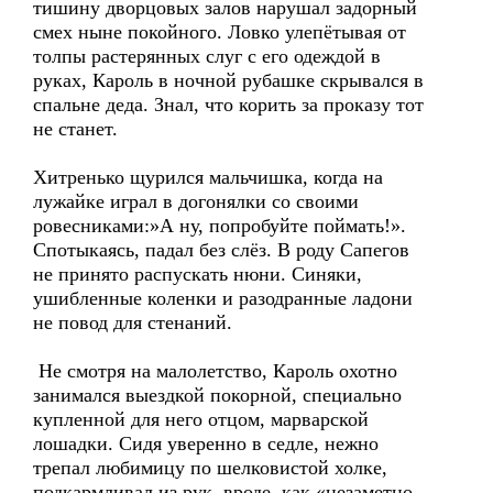
тишину дворцовых залов нарушал задорный
смех ныне покойного. Ловко улепётывая от
толпы растерянных слуг с его одеждой в
руках, Кароль в ночной рубашке скрывался в
спальне деда. Знал, что корить за проказу тот
не станет.
Хитренько щурился мальчишка, когда на
лужайке играл в догонялки со своими
ровесниками:»А ну, попробуйте поймать!».
Спотыкаясь, падал без слёз. В роду Сапегов
не принято распускать нюни. Синяки,
ушибленные коленки и разодранные ладони
не повод для стенаний.
Не смотря на малолетство, Кароль охотно
занимался выездкой покорной, специально
купленной для него отцом, марварской
лошадки. Сидя уверенно в седле, нежно
трепал любимицу по шелковистой холке,
подкармливал из рук, вроде, как «незаметно