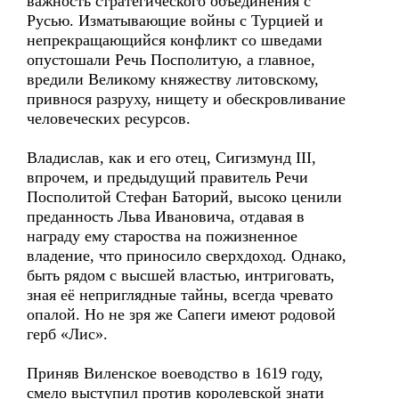
важность стратегического объединения с
Русью. Изматывающие войны с Турцией и
непрекращающийся конфликт со шведами
опустошали Речь Посполитую, а главное,
вредили Великому княжеству литовскому,
привнося разруху, нищету и обескровливание
человеческих ресурсов.
Владислав, как и его отец, Сигизмунд III,
впрочем, и предыдущий правитель Речи
Посполитой Стефан Баторий, высоко ценили
преданность Льва Ивановича, отдавая в
награду ему староства на пожизненное
владение, что приносило сверхдоход. Однако,
быть рядом с высшей властью, интриговать,
зная её неприглядные тайны, всегда чревато
опалой. Но не зря же Сапеги имеют родовой
герб «Лис».
Приняв Виленское воеводство в 1619 году,
смело выступил против королевской знати