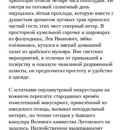
хрипотцой отбили четыре часа пополудни. Не
смотря на погожий солнечный день
ощущалась лёгкая прохлада, которую вместе с
душистым ароматом луговых трав приносил
частый гость этих мест северный ветер. В
просторной кужельной сорочке и шароварах
из фолундыша, Лев Иванович, зябко
поёживаясь, кутался в мягкий домашний
халат из арабского мухояра. Вне светских
мероприятий, в отличии от привыкшей к
позёрству и показухе чванливой разряженной
шляхты, он предпочитал простоту и удобство
в одежде.
С остатками перламутровой инкрустации на
кожаном переплёте стародавних времён
пожелтевший манускрипт, привезённый из
шведского похода, вызывал неподдельный
интерес, но чтение сегодня у бывшего
канцлера Великого княжества Литовского не
задалось. Несвойственное выдержанному