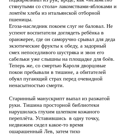
стянутыми со стола» лакомствами-яблоками и
ломтём хлеба из итальянской отборной
пшеницы.
Егоза-наследник покоем слуг не баловал. Не
успеют воспитатели доглядеть ребёнка в
оранжерее, где он саморучно срывал для деда
экзотические фрукты к обеду, а задорный
смех непоседливого шустряка и звон его
сабельки уже слышны на площадке для боёв.
Теперь же, со смертью Кароля дворцовые
покои пребывали в тишине, а обитателей
обуял пугающий страх перед очевидной
ненасытностью смерти.
Старинный манускрипт выпал из разжатой
руки. Тишина просторной библиотеки
нарушилась глухим шлепком кожаного
переплёта. Уставившись в одну точку,
недвижим сидел какое-то время
ошарашенный Лев, затем тихо