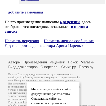
+
добавить замечания
На это произведение написаны
4 рецензии
, здесь
отображается последняя, остальные -
в полном
списке
.
Написать рецензию
Написать личное сообщение
Другие произведения автора Арина Царенко
Авторы
Произведения
Рецензии
Поиск
Магазин
Вход для авторов
О портале
Стихи.ру
Проза.ру
Портал Проза.ру предоставляет авторам возможность
свободной публикации своих литературных произведений в
сети Интернет на основании
пользовательского договора
.
Все авторские права на произведения принадлежат авторам
и охраняются
законом
. Перепечатка произведений возможна
Мы используем файлы cookie
только с согласия его автора, к которому вы можете
обратиться на его авторской странице. Ответственность за
для улучшения работы сайта.
тексты произведений авторы несут самостоятельно на
Оставаясь на сайте, вы
основании
правил публикации
и
законодательства
Российской Федерации
. Данные пользователей
соглашаетесь с условиями
обрабатываются на основании
Политики обработки персональных данных
.