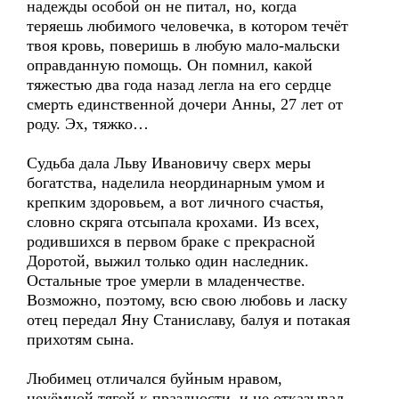
надежды особой он не питал, но, когда
теряешь любимого человечка, в котором течёт
твоя кровь, поверишь в любую мало-мальски
оправданную помощь. Он помнил, какой
тяжестью два года назад легла на его сердце
смерть единственной дочери Анны, 27 лет от
роду. Эх, тяжко…
Судьба дала Льву Ивановичу сверх меры
богатства, наделила неординарным умом и
крепким здоровьем, а вот личного счастья,
словно скряга отсыпала крохами. Из всех,
родившихся в первом браке с прекрасной
Доротой, выжил только один наследник.
Остальные трое умерли в младенчестве.
Возможно, поэтому, всю свою любовь и ласку
отец передал Яну Станиславу, балуя и потакая
прихотям сына.
Любимец отличался буйным нравом,
неуёмной тягой к праздности, и не отказывал