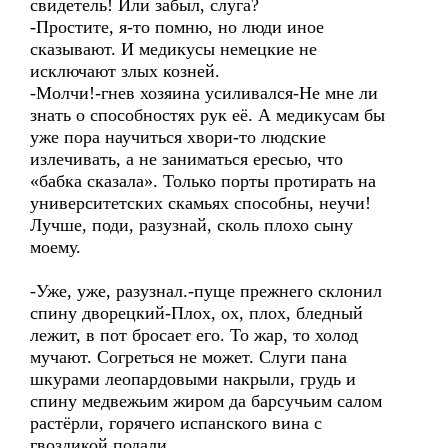
свидетель! Или забыл, слуга?
-Простите, я-то помню, но люди иное
сказывают. И медикусы немецкие не
исключают злых козней.
-Молчи!-гнев хозяина усиливался-Не мне ли
знать о способностях рук её. А медикусам бы
уже пора научиться хвори-то людские
излечивать, а не заниматься ересью, что
«бабка сказала». Только порты протирать на
университетских скамьях способны, неучи!
Лучше, поди, разузнай, сколь плохо сыну
моему.
-Уже, уже, разузнал.-пуще прежнего склонил
спину дворецкий-Плох, ох, плох, бледный
лежит, в пот бросает его. То жар, то холод
мучают. Согреться не может. Слуги пана
шкурами леопардовыми накрыли, грудь и
спину медвежьим жиром да барсучьим салом
растёрли, горячего испанского вина с
гвоздикой подали.