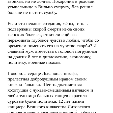
звонкая, но не долгая. Похоронив в родовой
усыпальнице в Вильно супругу, Лев решил
больше не пытать судьбу.
Если эти нежные создания, жёны, столь
подвержены скорой смерти из-за своих
женских болячек, стоит ли ещё раз
переживать глубокое чувство любви, чтобы со
временем поменять его на чувство скорби? И
славный муж отечества с головой погрузился
на долгих 8 лет в дипломатию, экономику,
политику, военные походы.
Покорила сердце Льва юная нимфа,
прелестная добродушным нравом своим
княжна Гальшка. Шестнадцатилетняя
хохотушка с лукаво-смешливым взглядом и
любительница бальных танцев скрасила
суровые будни политика. 12 лет жизни
канцлера Великого княжества Литовского
сопровождались счастьем и верной любовью