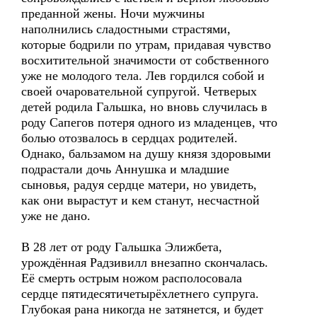
преданной жены. Ночи мужчины
наполнились сладостными страстями,
которые бодрили по утрам, придавая чувство
восхитительной значимости от собственного
уже не молодого тела. Лев гордился собой и
своей очаровательной супругой. Четверых
детей родила Гальшка, но вновь случилась в
роду Сапегов потеря одного из младенцев, что
болью отозвалось в сердцах родителей.
Однако, бальзамом на душу князя здоровыми
подрастали дочь Аннушка и младшие
сыновья, радуя сердце матери, но увидеть,
как они вырастут и кем станут, несчастной
уже не дано.
В 28 лет от роду Гальшка Элижбета,
урождённая Радзивилл внезапно скончалась.
Её смерть острым ножом располосовала
сердце пятидесятичетырёхлетнего супруга.
Глубокая рана никогда не затянется, и будет