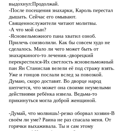
выдохнул:Продолжай.
-После посещения знахарки, Кароль перестал
дышать. Сейчас его омывают.
Священнослужители читают молитвы.
-А что мой сын?
-Ясновельможного пана хватил озноб.
Прилечь соизволили. Как бы совсем худо не
сделалось. Мало ли чего может быть от
знахаркиного-то лечения.-дворецкий
перекрестился-Их светлость ясновельможный
пан Ян Станислав велели её под стражу взять.
Уже и гонцов послали вслед за повозкой.
Думаю, скоро доставят. Во дворце народ
шепчется, что может она своими неумелыми
действиями ребёнка извела. Ведьма-то
прикинуться могла доброй женщиной.
-Думай, что молвишь!-резко оборвал хозяин-В
своём ли уме? Раина не раз спасала меня. От
горячки выхаживала. Ты и сам этому