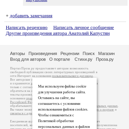
+
добавить замечания
Написать рецензию
Написать личное сообщение
Другие произведения автора Анатолий Капустян
Авторы
Произведения
Рецензии
Поиск
Магазин
Вход для авторов
О портале
Стихи.ру
Проза.ру
Портал Проза.ру предоставляет авторам возможность
свободной публикации своих литературных произведений в
сети Интернет на основании
пользовательского договора
.
Все авторские права на произведения принадлежат авторам
и охраняются
законом
. Перепечатка произведений возможна
Мы используем файлы cookie
только с согласия его автора, к которому вы можете
обратиться на его авторской странице. Ответственность за
для улучшения работы сайта.
тексты произведений авторы несут самостоятельно на
Оставаясь на сайте, вы
основании
правил публикации
и
законодательства
Российской Федерации
. Данные пользователей
соглашаетесь с условиями
обрабатываются на основании
Политики обработки персональных данных
.
использования файлов cookies.
Вы также можете посмотреть более подробную
информацию о портале
и
связаться с администрацией
.
Чтобы ознакомиться с
Политикой обработки
Ежедневная аудитория портала Проза.ру – порядка 100 тысяч
посетителей, которые в общей сумме просматривают более полумиллиона
персональных данных и файлов
страниц по данным счетчика посещаемости, который расположен справа