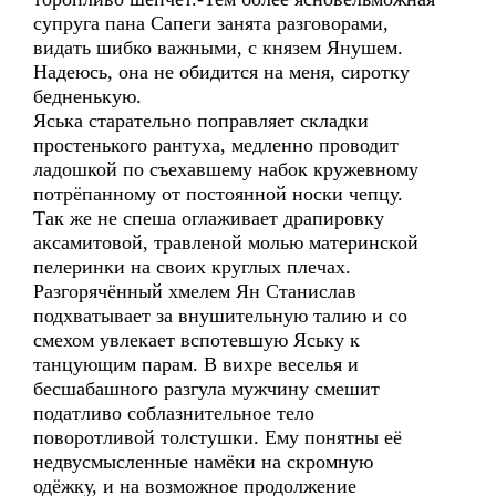
супруга пана Сапеги занята разговорами,
видать шибко важными, с князем Янушем.
Надеюсь, она не обидится на меня, сиротку
бедненькую.
Яська старательно поправляет складки
простенького рантуха, медленно проводит
ладошкой по съехавшему набок кружевному
потрёпанному от постоянной носки чепцу.
Так же не спеша оглаживает драпировку
аксамитовой, травленой молью материнской
пелеринки на своих круглых плечах.
Разгорячённый хмелем Ян Станислав
подхватывает за внушительную талию и со
смехом увлекает вспотевшую Яську к
танцующим парам. В вихре веселья и
бесшабашного разгула мужчину смешит
податливо соблазнительное тело
поворотливой толстушки. Ему понятны её
недвусмысленные намёки на скромную
одёжку, и на возможное продолжение