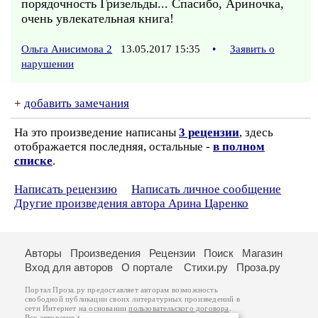
порядочность Гризельды... Спасибо, Ариночка,
очень увлекательная книга!
Ольга Анисимова 2
13.05.2017 15:35
•
Заявить о
нарушении
+
добавить замечания
На это произведение написаны
3 рецензии
, здесь
отображается последняя, остальные -
в полном
списке
.
Написать рецензию
Написать личное сообщение
Другие произведения автора Арина Царенко
Авторы
Произведения
Рецензии
Поиск
Магазин
Вход для авторов
О портале
Стихи.ру
Проза.ру
Портал Проза.ру предоставляет авторам возможность
свободной публикации своих литературных произведений в
сети Интернет на основании
пользовательского договора
.
Все авторские права на произведения принадлежат авторам