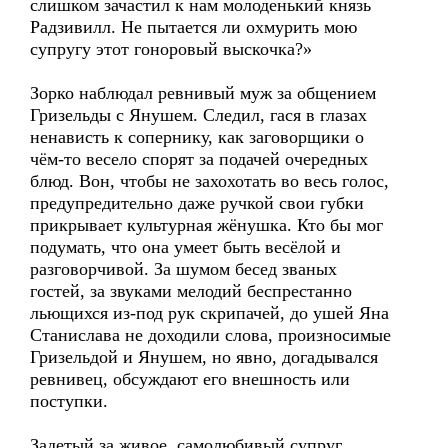
слишком зачастил к нам молоденький князь
Радзивилл. Не пытается ли охмурить мою
супругу этот гоноровый выскочка?»
Зорко наблюдал ревнивый муж за общением
Гризельды с Янушем. Следил, гася в глазах
ненависть к сопернику, как заговорщики о
чём-то весело спорят за подачей очередных
блюд. Вон, чтобы не захохотать во весь голос,
предупредительно даже ручкой свои губки
прикрывает культурная жёнушка. Кто бы мог
подумать, что она умеет быть весёлой и
разговорчивой. За шумом бесед званых
гостей, за звуками мелодий беспрестанно
льющихся из-под рук скрипачей, до ушей Яна
Станислава не доходили слова, произносимые
Гризельдой и Янушем, но явно, догадывался
ревнивец, обсуждают его внешность или
поступки.
Задетый за живое, самолюбивый супруг,