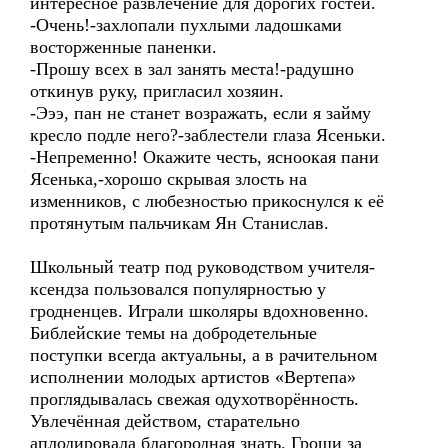
интересное развлечение для дорогих гостей.
-Очень!-захлопали пухлыми ладошками
восторженные паненки.
-Прошу всех в зал занять места!-радушно
откинув руку, пригласил хозяин.
-Эээ, пан не станет возражать, если я займу
кресло подле него?-заблестели глаза Ясеньки.
-Непременно! Окажите честь, ясноокая пани
Ясенька,-хорошо скрывая злость на
изменников, с любезностью прикоснулся к её
протянутым пальчикам Ян Станислав.
Школьный театр под руководством учителя-
ксендза пользовался популярностью у
гродненцев. Играли школяры вдохновенно.
Библейские темы на добродетельные
поступки всегда актуальны, а в рачительном
исполнении молодых артистов «Вертепа»
проглядывалась свежая одухотворённость.
Увлечённая действом, старательно
аплодировала благородная знать. Гроши за