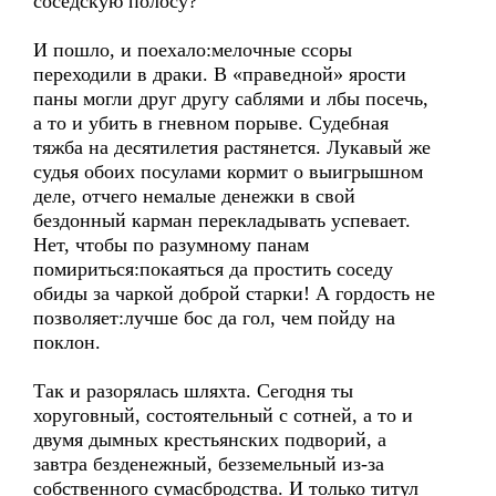
соседскую полосу?
И пошло, и поехало:мелочные ссоры
переходили в драки. В «праведной» ярости
паны могли друг другу саблями и лбы посечь,
а то и убить в гневном порыве. Судебная
тяжба на десятилетия растянется. Лукавый же
судья обоих посулами кормит о выигрышном
деле, отчего немалые денежки в свой
бездонный карман перекладывать успевает.
Нет, чтобы по разумному панам
помириться:покаяться да простить соседу
обиды за чаркой доброй старки! А гордость не
позволяет:лучше бос да гол, чем пойду на
поклон.
Так и разорялась шляхта. Сегодня ты
хоруговный, состоятельный с сотней, а то и
двумя дымных крестьянских подворий, а
завтра безденежный, безземельный из-за
собственного сумасбродства. И только титул