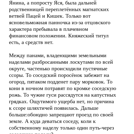
Янина, а попросту Яся, была дальней
родственницей переплетённых магнатских
ветвей Пацей и Кишек. Только вот
ясновельможная панночка из-за отцовского
характера пребывала в плачевном
финансовом положении. Княжеский титул
есть, а средств нет.
Между панами, владеющими земельными
наделами разбросанными лоскутами по всей
округе, частенько происходили пустячные
ссоры. То соседский поросёнок забежит на
огород, пятаком подденет пару морковок. То
кони в ночном потравят по кромке соседскую
рожь. То чужие гуси рассядутся на капустных
грядках. Ощутимого ущерба нет, но причина
к ссоре шляхтичей появилась. Дальше
больше:обоюдно запрещают проезд по своей
земле. А куда деваться соседу, коли к
собственному наделу только один путь-через