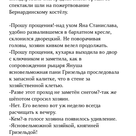
спектакли шли на пожертвование
Бернардинскому костёлу.
-Прошу прощения!-над ухом Яна Станислава,
удобно развалившемся в бархатном кресле,
склонился дворецкий. Не поворачивая
головы, хозяин кивком велел продолжать.
-Прошу прощения, кухарка выходила во двор
с ключником и заметила, как в
сопровождении рыцаря Януша
ясновельможная пани Гризельда проследовала
к запасной калитке, что в стене за
хозяйственной клетью.
-Разве этот проход не заметён снегом?-так же
шёпотом спросил хозяин.
-Нет. Его велено вот уж неделю всегда
расчищать к вечеру.
-Кем?-в голосе хозяина появилось удивление.
-Ясновельможной хозяйкой, княгиней
Гризельдой!