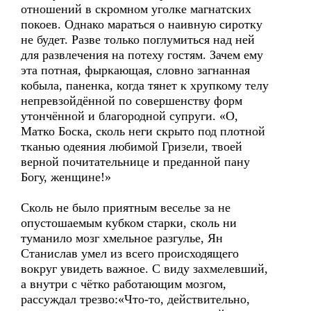
отношений в скромном уголке магнатских
покоев. Однако мараться о наивную сиротку
не будет. Разве только поглумиться над ней
для развлечения на потеху гостям. Зачем ему
эта потная, фыркающая, словно загнанная
кобыла, паненка, когда тянет к хрупкому телу
непревзойдённой по совершенству форм
утончённой и благородной супруги. «О,
Матко Боска, сколь неги скрыто под плотной
тканью одеяния любимой Гризели, твоей
верной почитательнице и преданной пану
Богу, женщине!»
Сколь не было приятным веселье за не
опустошаемым кубком старки, сколь ни
туманило мозг хмельное разгулье, Ян
Станислав умел из всего происходящего
вокруг увидеть важное. С виду захмелевший,
а внутри с чётко работающим мозгом,
рассуждал трезво:«Что-то, действительно,