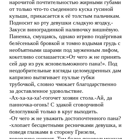
нарочитой почтительностью жирными губами
от только что-то съеденного куска гусиной
кульши, прикасается к её толстым пальчикам.
Подносит ко рту девушки сладкую ягодку,-
Закуси виноградинкой наливочку вишнёвую.
Паненка, смущаясь, однако игриво подёргивая
белёсенькой бровкой и томно вздымая грудь с
необъятными шарами под зауженным лифом,
кокетливо соглашается:»От чего ж не принять
сей дар из рук ясновельможного пана!». Под
неодобрительные взгляды целомудренных дам
капризно вытягивает пухлые губки
трубочкой, словно чмокает благодарственно
за доставленное удовольствие.
-Ах-ха-ха-ха!-гогочет хозяин стола.-Ай, да
панночка-огонь! С эдакой сговорчивой
белоглувкой только в круг выходить.
-От чего ж не уважить достопочтенного пана?
-хлопает бесцветными ресничками девушка, и
поведя глазками в сторону Гризели,
торопливо шепчет.-Тем более ясновельможная