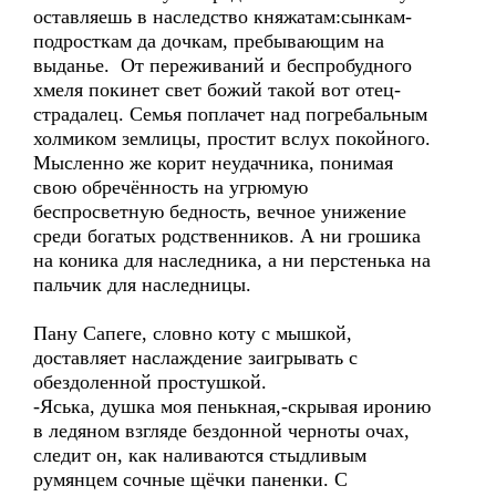
оставляешь в наследство княжатам:сынкам-
подросткам да дочкам, пребывающим на
выданье. От переживаний и беспробудного
хмеля покинет свет божий такой вот отец-
страдалец. Семья поплачет над погребальным
холмиком землицы, простит вслух покойного.
Мысленно же корит неудачника, понимая
свою обречённость на угрюмую
беспросветную бедность, вечное унижение
среди богатых родственников. А ни грошика
на коника для наследника, а ни перстенька на
пальчик для наследницы.
Пану Сапеге, словно коту с мышкой,
доставляет наслаждение заигрывать с
обездоленной простушкой.
-Яська, душка моя пенькная,-скрывая иронию
в ледяном взгляде бездонной черноты очах,
следит он, как наливаются стыдливым
румянцем сочные щёчки паненки. С