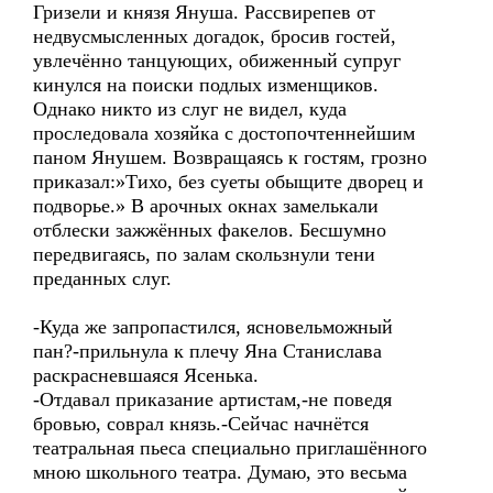
Гризели и князя Януша. Рассвирепев от
недвусмысленных догадок, бросив гостей,
увлечённо танцующих, обиженный супруг
кинулся на поиски подлых изменщиков.
Однако никто из слуг не видел, куда
проследовала хозяйка с достопочтеннейшим
паном Янушем. Возвращаясь к гостям, грозно
приказал:»Тихо, без суеты обыщите дворец и
подворье.» В арочных окнах замелькали
отблески зажжённых факелов. Бесшумно
передвигаясь, по залам скользнули тени
преданных слуг.
-Куда же запропастился, ясновельможный
пан?-прильнула к плечу Яна Станислава
раскрасневшаяся Ясенька.
-Отдавал приказание артистам,-не поведя
бровью, соврал князь.-Сейчас начнётся
театральная пьеса специально приглашённого
мною школьного театра. Думаю, это весьма