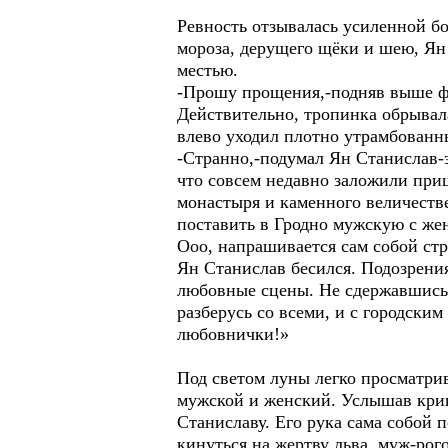
Ревность отзывалась усиленной б
мороза, дерущего щёки и шею, Ян
местью.
-Прошу прощения,-подняв выше фа
Действительно, тропинка обрывала
влево уходил плотно утрамбованны
-Странно,-подумал Ян Станислав-э
что совсем недавно заложили при
монастыря и каменного величеств
поставить в Гродно мужскую с же
Ооо, напрашивается сам собой стр
Ян Станислав бесился. Подозрени
любовные сцены. Не сдержавшись 
разберусь со всеми, и с городски
любовнички!»
Под светом луны легко просматри
мужской и женский. Услышав крик
Станиславу. Его рука сама собой п
кинуться на жертву льва, муж-ро