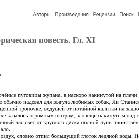
Авторы
Произведения
Рецензии
Поиск
рическая повесть. Гл. XI
.
лочёные пуговицы жупана, в наскоро накинутой на плечи
ю обычно надевал для выгула любимых собак, Ян Станис
ищенной тропочке, ведущей от потайной калитки на задв
ухе казалось огромным шатром, зловеще накинутым над г
очный час свет от круглого диска полной луны таинстве
ало.
оздух, словно отпил большущий глоток ледяной воды. Не