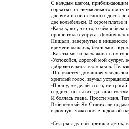
С каждым шагом, приближающим к 
сорваться от немыслимого поступ
дверями из неотёсанных досок рев
две колыбельки. В сером платье и
-Каюсь, вот, это то, о чём я была
прошептала супруга.-Двойняшек н
Пищали, завёрнутые в нищенское т
времени маялись, бедняжки, под н
-Как ты могла расхаживать по гор
-Успокойся, дорогой мой супруг, 
добродетельностью нравов. Нельзя
-Получается: домашняя челядь зна
хриплый голос, звучал устрашающ
-Прошу, не делай этого, не трога
сердись, но ты всегда занят гостя
И боялась гнева. Прости меня. Те
Взбешённый Ян Станислав поджал г
вздохнув тяжко после недолгой па
-Сёстры с душой приняли деток, 