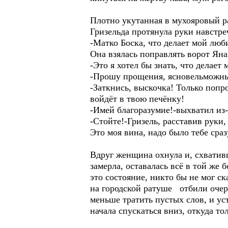
Плотно укутанная в мухояровый ра
Гризельда протянула руки навстре
-Матко Боска, что делает мой люб
Она взялась поправлять ворот Яна 
-Это я хотел бы знать, что делае
-Прошу прощения, ясновельможный
-Заткнись, выскочка! Только попр
войдёт в твою печёнку!
-Имей благоразумие!-выхватил из-
-Стойте!-Гризель, расставив рук
Это моя вина, надо было тебе сраз
Вдруг женщина охнула и, схвативш
замерла, оставалась всё в той же 
это состояние, никто бы не мог с
на городской ратуше отбили очер
меньше тратить пустых слов, и ус
начала спускаться вниз, откуда т