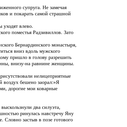
иженного супруга. Не замечая
иков и покарать самой страшной
 уходят влево.
кого поместья Радзивиллов. Зато
нского Бернардинского монастыря,
иться вниз вдоль мужского
кому пришло в голову разрешить
чины, внизу-на равнине женщины.
 присутствовали нелицеприятные
й воздух бешено заорал:»Я
ами, дорогие мои коварные
 выскользнули два силуэта,
ешностью ринулась навстречу Яну
е. Словно застыв в позе готового