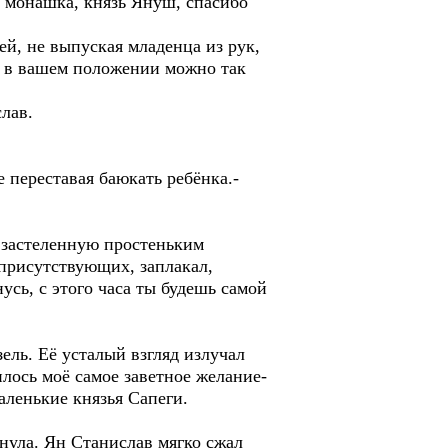
а монашка, князь Януш, спасибо
ей, не выпуская младенца из рук,
ж в вашем положении можно так
лав.
е переставая баюкать ребёнка.-
 застеленную простеньким
присутствующих, заплакал,
усь, с этого часа ты будешь самой
зель. Её усталый взгляд излучал
лось моё самое заветное желание-
аленькие князья Сапеги.
нула. Ян Станислав мягко сжал