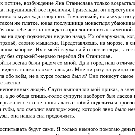
истине, возбуждение Яна Станислава только возрастало.
ка, нарушившей все приличия, Гризельды, он переступил
нивого мужа ждал сюрприз. В маленькой, но аккуратно у
 таком же платке, юная послушница монастыря убаюкивал
 обязана тебе честно поведать-прислонившись к каменной
ам на двор подкинули неделю назад. Их обнаружила, ког
ряпьё, словно мышатки. Представляешь, на морозе, в сне
ашим забором. Их с моей служанкой отнесли сюда, к сёс
оду без стражей?-нервно перебил Ян Станислав.
войты всегда были рядом со мной. Да и город наш отличае
 видеть только плохое в людях. Мне ни разу на улицах н
ла обо всём, не в курсе только был я? Они понесут самое
е жёстко.
й неповинных людей. Слуги выполняли мой приказ, а значи
ми, а до обеда спишь.-голос супруги наоборот был ласков 
перь жалею, что не попыталась с тобой поделиться прои
убы, зло сверлил взглядом жену, которой явно было нех
узы, она нашла сил продолжить.
воспитывать будут сами. Я только немного помогаю день