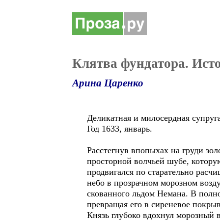
Клятва фундатора. Исто
Арина Царенко
Деликатная и милосердная супруга
Год 1633, январь.
Расстегнув впопыхах на груди зо
просторной волчьей шубе, котору
продвигался по старательно расч
небо в прозрачном морозном возд
скованного льдом Немана. В полн
превращая его в сиреневое покрыв
Князь глубоко вдохнул морозный в