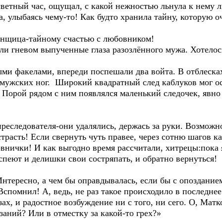
ссветный час, ощущал, с какой нежностью льнула к нему
за, улыбаясь чему-то! Как будто хранила тайну, которую оч
менщица-тайному счастью с любовником!
ли гневом выпученные глаза разозлённого мужа. Хотелось
ми факелами, впереди поспешали два войта. В отблеска
мужских ног. Широкий квадратный след каблуков мог ос
. Порой рядом с ним появлялся маленький следочек, яв
преследователя-они удалялись, держась за руки. Возмож
трасть! Если свернуть чуть правее, через сотню шагов к
внички! И как выгодно время рассчитали, хитрецы:пока я
пеют и делишки свои состряпать, и обратно вернуться!
тересно, а чем бы оправдывалась, если бы с опозданием
спомнил! А, ведь, не раз такое происходило в последнее
ах, и радостное возбуждение ни с того, ни сего. О, Матк
аний? Или в отместку за какой-то грех?»