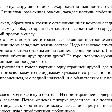
олью пульсирующего виска. Жар охватил пышное тело ун
 Станислав, размахивая руками, жаждал настичь любовн
кел, обратился к хозяину остановившийся войт-но следы
сь у сугроба, которым был заметён высокий забор городс
й прокоп в снегу.
тот путь может вести только к деревянной постройке же
шедшие из западных земель сёстры. Надо немножко спуст
енного костёла с таким же названием-Бернардинский. И 
нской обители друг против друга? На горе, повыше-муж
анный вопрос:для чего?
я рисовали в голове картины одну страшней другой, где
погрозил кому-то невидимому кулаком и сотрясая ночно
м правлением, и с радной шляхтой, и с обывателями и с в
вался вход в женскую обитель. Из приоткрывшейся двери
, замерли. Потом женская фигурка отделилась и с посп
отянулась к короткому кинжалу, всегда висящему на пояс
гоносец ждал приближения любовников.