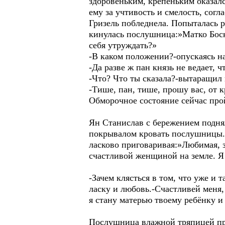
здоровеньким, крепеньким оказалс
ему за учтивость и смелость, согл
Гризель побледнела. Попыталась р
кинулась послушница:»Матко Боск
себя утруждать?»
-В каком положении?-опускаясь н
-Да разве ж пан князь не ведает, ч
-Что? Что ты сказала?-вытаращил
-Тише, пан, тише, прошу вас, от к
Обморочное состояние сейчас прой
Ян Станислав с бережением подня
покрывалом кровать послушницы. 
ласково приговаривая:»Любимая, з
счастливой женщиной на земле. Я 
-Зачем клясться в том, что уже и 
ласку и любовь.-Счастливей меня,
я стану матерью твоему ребёнку и
Послушница влажной тряпицей про