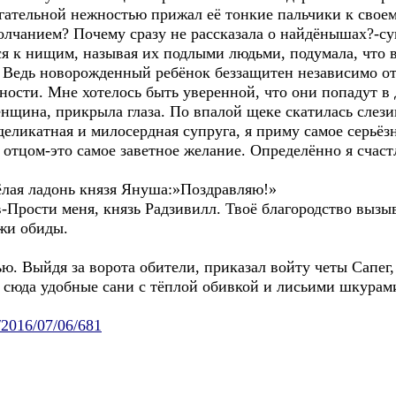
гательной нежностью прижал её тонкие пальчики к своем
молчанием? Почему сразу не рассказала о найдёнышах?-су
ся к нищим, называя их подлыми людьми, подумала, что в
 Ведь новорожденный ребёнок беззащитен независимо от 
чности. Мне хотелось быть уверенной, что они попадут в 
нщина, прикрыла глаза. По впалой щеке скатилась слези
еликатная и милосердная супруга, я приму самое серьёзн
 отцом-это самое заветное желание. Определённо я счастл
ёлая ладонь князя Януша:»Поздравляю!»
-Прости меня, князь Радзивилл. Твоё благородство вызы
ржи обиды.
. Выйдя за ворота обители, приказал войту четы Сапег
л сюда удобные сани с тёплой обивкой и лисьими шкурам
/2016/07/06/681