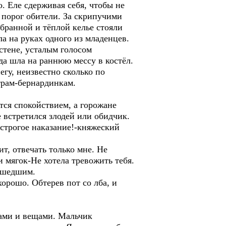
 Еле сдерживая себя, чтобы не
 порог обители. За скрипучими
бранной и тёплой келье стояли
а на руках одного из младенцев.
 стене, усталым голосом
да шла на раннюю мессу в костёл.
гу, неизвестно сколько по
трам-бернардинкам.
тся спокойствием, а горожане
е встретился злодей или обидчик.
 строгое наказание!-княжеский
т, отвечать только мне. Не
и мягок-Не хотела тревожить тебя.
зошедшим.
орошо. Обтерев пот со лба, и
гами и вещами. Мальчик