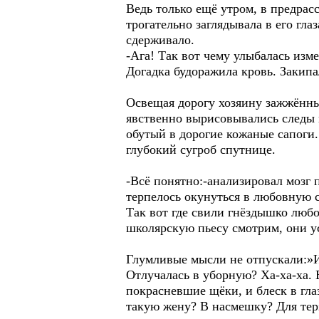
Ведь только ещё утром, в предра
трогательно заглядывала в его гла
сдерживало.
-Ага! Так вот чему улыбалась из
Догадка будоражила кровь. Закипа
Освещая дорогу хозяину зажжённы
явственно вырисовывались следы 
обутый в дорогие кожаные сапоги
глубокий сугроб спутнице.
-Всё понятно:-анализировал мозг 
терпелось окунуться в любовную с
Так вот где свили гнёздышко любо
школярскую пьесу смотрим, они ус
Глумливые мысли не отпускали:»Ин
Отлучалась в уборную? Ха-ха-ха. В
покрасневшие щёки, и блеск в глаз
такую жену? В насмешку? Для терз