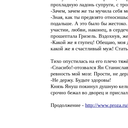
прохладную ладонь супруги, с тро
-Зачем, зачем же ты мучила себя 
-Зная, как ты предвзято относишь
подальше. А это было бы жестоко.
участии, любви, наконец, в серде
прошептала Гризель. Вздохнув, же
-Какой же я глупец! Обещаю, моя д
какой же я счастливый муж! Стать
Тихо опустилась на его плечо тяж
-Спасибо!-отозвался Ян Станислав
ревность мой мозг. Прости, не де
-Не держу. Будьте здоровы!
Князь Януш покинул душную келью
срочно бежал во дворец и присла
Продолжение -
http://www.proza.ru