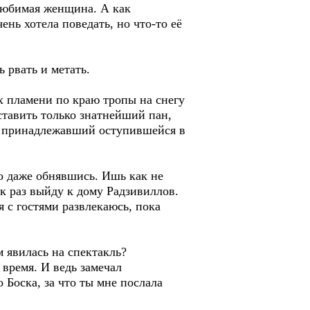
 любимая женщина. А как
ень хотела поведать, но что-то её
 рвать и метать.
х пламени по краю тропы на снегу
тавить только знатнейший пан,
но принадлежавший оступившейся в
но даже обнявшись. Ишь как не
ак раз выйду к дому Радзивиллов.
 с гостями развлекаюсь, пока
 явилась на спектакль?
 время. И ведь замечал
о Боска, за что ты мне послала