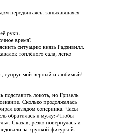
удом передвигаясь, запыхавшаяся
её руки.
ночное время?
яснить ситуацию князь Радзивилл.
авалок топлёного сала, легко
ня, супруг мой верный и любимый!
ь подставить локоть, но Гризель
 сознание. Сколько продолжалась
жирал взглядом соперника. Часы
ель обратилась к мужу:»Чтобы
ль». Сказав, резко повернулась и
ледовали за хрупкой фигуркой.