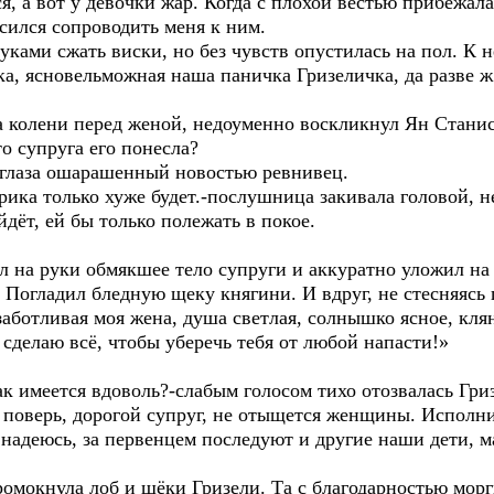
я, а вот у девочки жар. Когда с плохой вестью прибежал
асился сопроводить меня к ним.
уками сжать виски, но без чувств опустилась на пол. К н
а, ясновельможная наша паничка Гризеличка, да разве 
а колени перед женой, недоуменно воскликнул Ян Станис
то супруга его понесла?
 глаза ошарашенный новостью ревнивец.
рика только хуже будет.-послушница закивала головой, н
дёт, ей бы только полежать в покое.
л на руки обмякшее тело супруги и аккуратно уложил на
Погладил бледную щеку княгини. И вдруг, не стесняясь 
аботливая моя жена, душа светлая, солнышко ясное, клян
сделаю всё, чтобы уберечь тебя от любой напасти!»
так имеется вдоволь?-слабым голосом тихо отозвалась Гри
 поверь, дорогой супруг, не отыщется женщины. Исполни
 надеюсь, за первенцем последуют и другие наши дети, м
мокнула лоб и щёки Гризели. Та с благодарностью морг