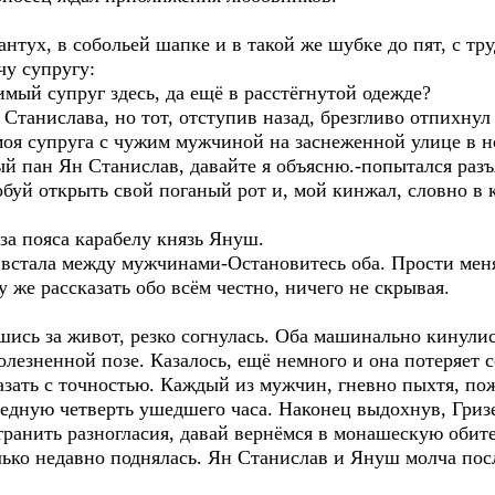
нтух, в собольей шапке и в такой же шубке до пят, с тр
чу супругу:
имый супруг здесь, да ещё в расстёгнутой одежде?
Станислава, но тот, отступив назад, брезгливо отпихнул 
т моя супруга с чужим мужчиной на заснеженной улице в 
 пан Ян Станислав, давайте я объясню.-попытался разъ
обуй открыть свой поганый рот и, мой кинжал, словно в к
за пояса карабелу князь Януш.
и, встала между мужчинами-Остановитесь оба. Прости ме
у же рассказать обо всём честно, ничего не скрывая.
ись за живот, резко согнулась. Оба машинально кинулис
болезненной позе. Казалось, ещё немного и она потеряет
казать с точностью. Каждый из мужчин, гневно пыхтя, по
едную четверть ушедшего часа. Наконец выдохнув, Гриз
транить разногласия, давай вернёмся в монашескую обите
олько недавно поднялась. Ян Станислав и Януш молча пос