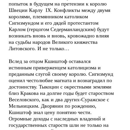
попыток в будущем на претензии к королю
Швеции Карлу IX. Конфликты между двумя
королями, племянником католиком
Сигизмундом и его дядей протестантом
Карлом (герцогом Седерманландским) будут
возникать вновь и вновь, кровожадно влияя
на судьбы народов Великого княжества
Литовского. И не только…
Вслед за отцом Кшиштоф оставался
истинным приверженцем католицизма и
преданным слугой своему королю. Сигизмунд
оценил честолюбие магната и вознаградил по
достоинству. Тыкоцин с окрестными землями
близ Кракова на долгие годы будет староством
Веселовского, как и два других-Суражское с
Мельницким. Дворянин по рождению,
Кшиштоф знал цену понятию чести.
Огромные доходы с наследных владений и
государственных староств шли не только на