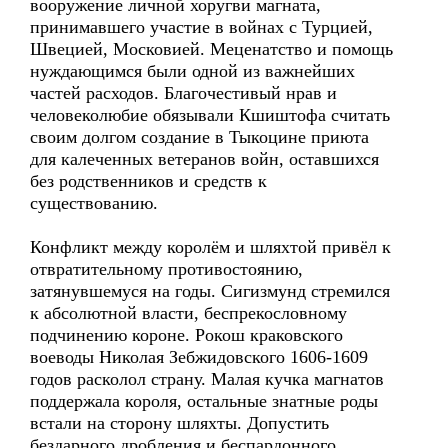
вооружение личной хоругви магната,
принимавшего участие в войнах с Турцией,
Швецией, Московией. Меценатство и помощь
нуждающимся были одной из важнейших
частей расходов. Благочестивый нрав и
человеколюбие обязывали Кшиштофа считать
своим долгом создание в Тыкоцине приюта
для калеченных ветеранов войн, оставшихся
без родственников и средств к
существованию.
Конфликт между королём и шляхтой привёл к
отвратительному противостоянию,
затянувшемуся на годы. Сигизмунд стремился
к абсолютной власти, беспрекословному
подчинению короне. Рокош краковского
воеводы Николая Зебжидовского 1606-1609
годов расколол страну. Малая кучка магнатов
поддержала короля, остальные знатные роды
встали на сторону шляхты. Допустить
бездарного дробления и беспардонного