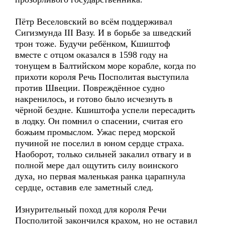
Пётр Веселовский во всём поддерживал
Сигизмунда III Вазу. И в борьбе за шведский
трон тоже. Будучи ребёнком, Кшиштоф
вместе с отцом оказался в 1598 году на
тонущем в Балтийском море корабле, когда по
прихоти короля Речь Посполитая выступила
против Швеции. Повреждённое судно
накренилось, и готово было исчезнуть в
чёрной бездне. Кшиштофа успели пересадить
в лодку. Он помнил о спасении, считая его
божьим промыслом. Ужас перед морской
пучиной не поселил в юном сердце страха.
Наоборот, только сильней закалил отвагу и в
полной мере дал ощутить силу воинского
духа, но первая маленькая ранка царапнула
сердце, оставив еле заметный след.
Изнурительный поход для короля Речи
Посполитой закончился крахом, но не оставил