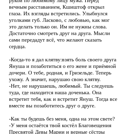
рукой по любимому лицу мужа. Перед
вечным расставанием, Кшиштоф открыл
глаза. Их взгляды встретились. Улыбнулся
уголками губ. Ласково, с любовью, как мог
это делать только он. Им не нужны слова.
Достаточно смотреть друг на друга. Мысли
сами передадут всё, что желают сказать
сердца.
-Когда-то я дал клятву:взять боль своего друга
Януша и позаботиться о его жене и приёмной
дочери. О тебе, родная, и Гризельде. Теперь
ухожу. А значит, нарушаю свою клятву.
-Нет, не нарушаешь, любимый. Ты следуешь
туда, где находится наша доченька. Она
встретит тебя, как и встретит Януш. Тогда все
вместе вы позаботитесь друг о друге.
-Как ты будешь без меня, одна на этом свете?
-У меня остаётся твой костёл Благовещения
Пресвятой Девы Марии и верные сёстры