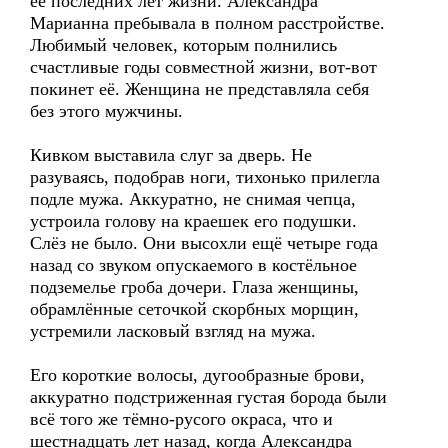
её последних лет жизни. Александра
Марианна пребывала в полном расстройстве.
Любимый человек, которым полнились
счастливые годы совместной жизни, вот-вот
покинет её. Женщина не представляла себя
без этого мужчины.
Кивком выставила слуг за дверь. Не
разуваясь, подобрав ноги, тихонько прилегла
подле мужа. Аккуратно, не снимая чепца,
устроила голову на краешек его подушки.
Слёз не было. Они высохли ещё четыре года
назад со звуком опускаемого в костёльное
подземелье гроба дочери. Глаза женщины,
обрамлённые сеточкой скорбных морщин,
устремили ласковый взгляд на мужа.
Его короткие волосы, дугообразные брови,
аккуратно подстриженная густая борода были
всё того же тёмно-русого окраса, что и
шестнадцать лет назад, когда Александра