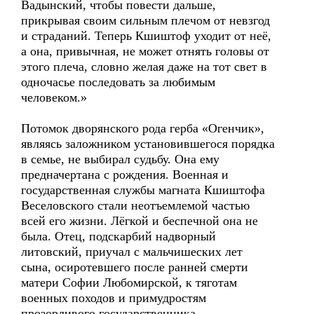
Вадынский, чтобы повести дальше,
прикрывая своим сильным плечом от невзгод
и страданий. Теперь Кшиштоф уходит от неё,
а она, привычная, не может отнять головы от
этого плеча, словно желая даже на тот свет в
одночасье последовать за любимым
человеком.»
Потомок дворянского рода герба «Огенчик»,
являясь заложником установившегося порядка
в семье, не выбирал судьбу. Она ему
предначертана с рождения. Военная и
государственная службы магната Кшиштофа
Веселовского стали неотъемлемой частью
всей его жизни. Лёгкой и беспечной она не
была. Отец, подскарбий надворный
литовский, приучал с мальчишеских лет
сына, осиротевшего после ранней смерти
матери Софии Любомирской, к тяготам
военных походов и примудростям
прозорливого государственника.