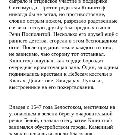
сыграло и отцовское участие в поддержке
Сигизмунда. Против родителя Кшиштоф
никогда бы не встал, но противостояние,
словно острым ножом, разрезало родственные
связи и тесную дружбу благородных сынов
Речи Посполитой. Несколько его друзей ещё с
раннего детства, сгорели в этом беспощадном
огне. После предания земле каждого из них,
не зависимо, чью сторону тот отстаивал,
Кшиштоф ощущал, как сердце бороздит
очередная кровоточащая рана. Один, за одним
поднимались крестами к Небесам костёлы в
Квасах, Долистове, Заводарах, Луньске,
выстроенные на его пожертвования.
Владея с 1547 года Белостоком, местечком на
утопающем в зелени берегу очаровательной
речки Белой, сначала отец, затем Кшиштоф
занимался обустройством города. Каменный
замок и церковь выросли благодаря