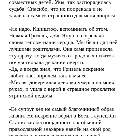
совместных детей. Увы, так распорядилась
судьба. Спасибо, что не попрекала и не
задавала самого страшного для меня вопроса.
-Не надо, Кшиштоф, вспоминать об этом.
Нежная Гризель, дочь Януша, согревала
своим теплом наши сердца. Мы были для неё
лучшими родителями. Она сама произнесла
эту фразу, когда мучаясь от родовых схваток,
почувствовала дыхание смерти.
-Да, я всегда знал, что Гризель искренне
любит нас, впрочем, как и мы её.
-Милая, доверчивая девочка умерла на моих
руках, и ушла с верой в страшное проклятие
ятринской ведьмы.
-Её супруг вёл не самый благочинный образ
жизни. Не искренне верил в Бога. Глупец Ян
Станислав беспощадностью к обычной
православной знахарке навлёк на свой род
несчастья, которые коснулись и нашей