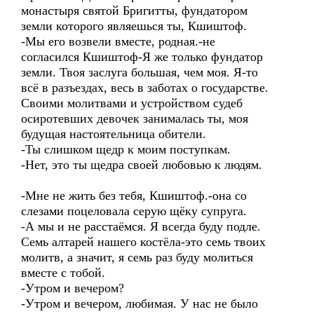
монастыря святой Бригитты, фундатором
земли которого являешься ты, Кшиштоф.
-Мы его возвели вместе, родная.-не
согласился Кшиштоф-Я же только фундатор
земли. Твоя заслуга большая, чем моя. Я-то
всё в разъездах, весь в заботах о государстве.
Своими молитвами и устройством судеб
осиротевших девочек занималась ты, моя
будущая настоятельница обители.
-Ты слишком щедр к моим поступкам.
-Нет, это ты щедра своей любовью к людям.
-Мне не жить без тебя, Кшиштоф.-она со
слезами поцеловала серую щёку супруга.
-А мы и не расстаёмся. Я всегда буду подле.
Семь алтарей нашего костёла-это семь твоих
молитв, а значит, я семь раз буду молиться
вместе с тобой.
-Утром и вечером?
-Утром и вечером, любимая. У нас не было