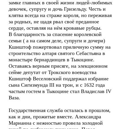
замке главных в своей жизни людей-любимых
девочек, супругу и дочь Гризельду. Честь и
клятва всегда на страже короля, но переживая
за родных, не щадя рвал своё преданное
сердце, оставляя на нём кровавые рубцы.
В благодарность за спасение королевской
семьи ( а на самом деле, супруги и дочери)
Кшиштоф пожертвовал приличную сумму на
строительство алтаря святого Себастьяна в
монастыре бернардинцев в Тыкоцине.
Оставаясь верным присяге, на элекционном
сейме депутат от Трокского воеводства
Кшиштоф Веселовский поддержал избрание
сына Сигизмунда III на трон, и с 1632 года
частым гостем в Тыкоцине стал Владислав IV
Ваза.
Государственная служба осталась в прошлом,
как и дни, прожитые вместе. Александра
Марианна с нежностью провела холодной