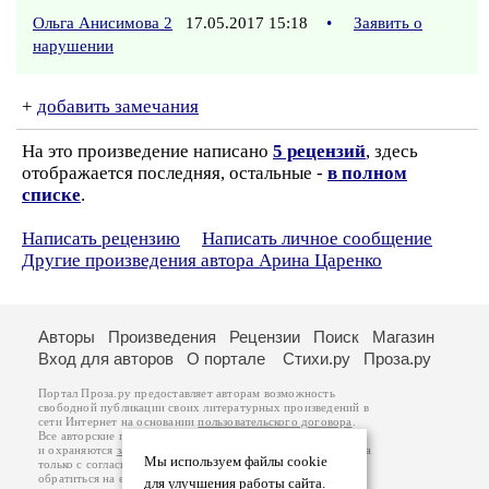
Ольга Анисимова 2
17.05.2017 15:18
•
Заявить о
нарушении
+
добавить замечания
На это произведение написано
5 рецензий
, здесь
отображается последняя, остальные -
в полном
списке
.
Написать рецензию
Написать личное сообщение
Другие произведения автора Арина Царенко
Авторы
Произведения
Рецензии
Поиск
Магазин
Вход для авторов
О портале
Стихи.ру
Проза.ру
Портал Проза.ру предоставляет авторам возможность
свободной публикации своих литературных произведений в
сети Интернет на основании
пользовательского договора
.
Все авторские права на произведения принадлежат авторам
и охраняются
законом
. Перепечатка произведений возможна
Мы используем файлы cookie
только с согласия его автора, к которому вы можете
обратиться на его авторской странице. Ответственность за
для улучшения работы сайта.