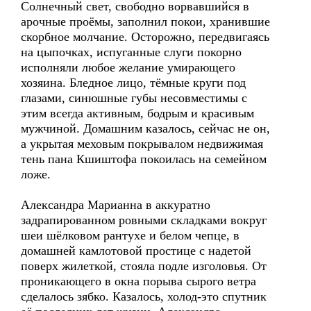
Солнечный свет, свободно ворвавшийся в
арочные проёмы, заполнил покои, хранившие
скорбное молчание. Осторожно, передвигаясь
на цыпочках, испуганные слуги покорно
исполняли любое желание умирающего
хозяина. Бледное лицо, тёмные круги под
глазами, синюшные губы несовместимы с
этим всегда активным, бодрым и красивым
мужчиной. Домашним казалось, сейчас не он,
а укрытая меховым покрывалом недвижимая
тень пана Кшиштофа покоилась на семейном
ложе.
Александра Марианна в аккуратно
задрапированном ровными складками вокруг
шеи шёлковом рантухе и белом чепце, в
домашней камлотовой простице с надетой
поверх жилеткой, стояла подле изголовья. От
проникающего в окна порыва сырого ветра
сделалось зябко. Казалось, холод-это спутник