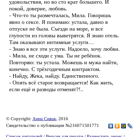
удовольствия, но во сто крат большего. И
покой, доверие, любовь.
- Что-то ты размечталась, Мила. Говоришь
явно о сексе. Я понимаю: устала, давно в
отпуске не была. Съезди на море, и все
глупости из головы выветрятся. Я знаю отель.
Там оказывают интимные услуги…
- Знаю я все эти услуги. Надоело, хочу любви.
- Мила, не сходи с ума. Ты не ребёнок.
Повторяю: ты устала. Можешь и мужа найти,
конечно. С трёхгодичным контрактом.
- Найду, Жека, найду. Единственного.
- Опять всё старое возвращается! Как жить,
если ещё и разводы отменят?!..
© Copyright:
Анна Сивак
, 2016
Свидетельство о публикации №216071501771
Список читателей
/
Версия для печати
/
Разместить анонс
/