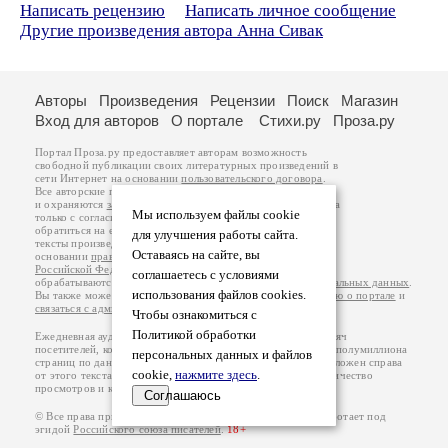
Написать рецензию
Написать личное сообщение
Другие произведения автора Анна Сивак
Авторы
Произведения
Рецензии
Поиск
Магазин
Вход для авторов
О портале
Стихи.ру
Проза.ру
Портал Проза.ру предоставляет авторам возможность
свободной публикации своих литературных произведений в
сети Интернет на основании
пользовательского договора
.
Все авторские права на произведения принадлежат авторам
и охраняются
законом
. Перепечатка произведений возможна
Мы используем файлы cookie
только с согласия его автора, к которому вы можете
обратиться на его авторской странице. Ответственность за
для улучшения работы сайта.
тексты произведений авторы несут самостоятельно на
Оставаясь на сайте, вы
основании
правил публикации
и
законодательства
Российской Федерации
. Данные пользователей
соглашаетесь с условиями
обрабатываются на основании
Политики обработки персональных данных
.
использования файлов cookies.
Вы также можете посмотреть более подробную
информацию о портале
и
связаться с администрацией
.
Чтобы ознакомиться с
Политикой обработки
Ежедневная аудитория портала Проза.ру – порядка 100 тысяч
посетителей, которые в общей сумме просматривают более полумиллиона
персональных данных и файлов
страниц по данным счетчика посещаемости, который расположен справа
cookie,
нажмите здесь
.
от этого текста. В каждой графе указано по две цифры: количество
просмотров и количество посетителей.
Соглашаюсь
© Все права принадлежат авторам, 2000-2026. Портал работает под
эгидой
Российского союза писателей
.
18+