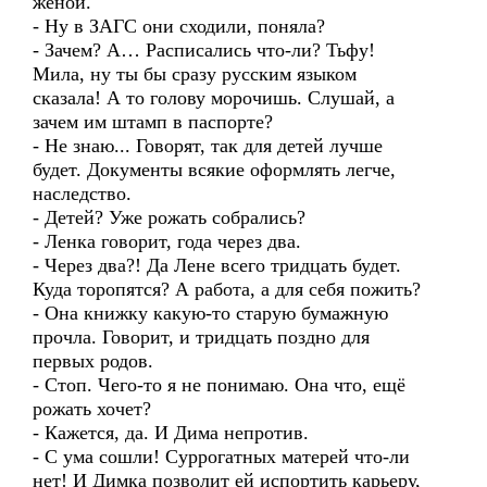
женой.
- Ну в ЗАГС они сходили, поняла?
- Зачем? А… Расписались что-ли? Тьфу!
Мила, ну ты бы сразу русским языком
сказала! А то голову морочишь. Слушай, а
зачем им штамп в паспорте?
- Не знаю... Говорят, так для детей лучше
будет. Документы всякие оформлять легче,
наследство.
- Детей? Уже рожать собрались?
- Ленка говорит, года через два.
- Через два?! Да Лене всего тридцать будет.
Куда торопятся? А работа, а для себя пожить?
- Она книжку какую-то старую бумажную
прочла. Говорит, и тридцать поздно для
первых родов.
- Стоп. Чего-то я не понимаю. Она что, ещё
рожать хочет?
- Кажется, да. И Дима непротив.
- С ума сошли! Суррогатных матерей что-ли
нет! И Димка позволит ей испортить карьеру,