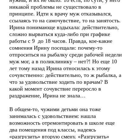
нужны, и их не было. То есть, по сути, у него
никакой проблемы не существовало в
принципе. Идти к врачу муж отказывался,
ссылаясь то на самочувствие, то на занятость.
Ирина понимающе вздыхала: действительно,
сложно вырваться куда-либо при графике
работы с 9 до 18 часов. Правда, кое-какие
сомнения Ирину посещали: почему-то
отпроситься на рыбалку среди рабочей недели
муж мог, а в поликлинику – нет?! Но еще 10
лет тому назад Ирина относилась к этому
сочувственно: действительно, то ж рыбалка, а
что за удовольствие ходить по врачам? В
какой момент сочувствие переросло в
раздражение, Ирина не знала…
В общем-то, чужими детьми она тоже
занималась с удовольствием: нашла
возможность отремонтировать в школе еще
два помещения под классы, надеясь
«разгрузить» вторую смену. «Разгрузить»