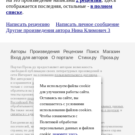
На это произведение написаны
2 рецензии
, здесь
отображается последняя, остальные -
в полном
списке
.
Написать рецензию
Написать личное сообщение
Другие произведения автора Нина Климович 3
Авторы
Произведения
Рецензии
Поиск
Магазин
Вход для авторов
О портале
Стихи.ру
Проза.ру
Портал Проза.ру предоставляет авторам возможность
свободной публикации своих литературных произведений в
сети Интернет на основании
пользовательского договора
.
Все авторские права на произведения принадлежат авторам
и охраняются
законом
. Перепечатка произведений возможна
Мы используем файлы cookie
только с согласия его автора, к которому вы можете
обратиться на его авторской странице. Ответственность за
для улучшения работы сайта.
тексты произведений авторы несут самостоятельно на
Оставаясь на сайте, вы
основании
правил публикации
и
законодательства
Российской Федерации
. Данные пользователей
соглашаетесь с условиями
обрабатываются на основании
Политики обработки персональных данных
.
использования файлов cookies.
Вы также можете посмотреть более подробную
информацию о портале
и
связаться с администрацией
.
Чтобы ознакомиться с
Политикой обработки
Ежедневная аудитория портала Проза.ру – порядка 100 тысяч
посетителей, которые в общей сумме просматривают более полумиллиона
персональных данных и файлов
страниц по данным счетчика посещаемости, который расположен справа
cookie,
нажмите здесь
.
от этого текста. В каждой графе указано по две цифры: количество