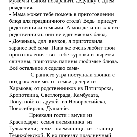
мужем и сыном поздравить дедушку с Днём
рождения.
- Мама может тебе помочь в приготовлении
блюд для праздничного стола? Ведь приедут
родственники семьями. А мои дети ни как все
родственники: они не едят мясных блюд.
- Доченька, для внуков, я приготовила
заранее всё сама. Папа же очень любит твои
приготовления : вот тебе курочка и вырезка
свинины, приготовь папины любимые блюда.
Всё остальное я сделаю сама-
С раннего утра поступали звонки с
поздравлениями: от семьи дочери из
Харькова; от родственников из Пятигорска,
Кропоткина, Светлограда, Камбулата,
Попутной; от друзей из Новороссийска,
Новосибирска, Душанбе.
Приехали гости : внуки из
Краснодара; семья племянника из
Гулькевичи; семья племянницы из станицы
Темижбекской. К их приезду праздничный