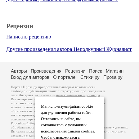
Рецензии
Написать рецензию
Другие произведения автора Неподкупный Журналист
Авторы
Произведения
Рецензии
Поиск
Магазин
Вход для авторов
О портале
Стихи.ру
Проза.ру
Портал Проза.ру предоставляет авторам возможность
свободной публикации своих литературных произведений в
сети Интернет на основании
пользовательского договора
.
Все авторские права на произведения принадлежат авторам
и охраняются
законом
. Перепечатка произведений возможна
Мы используем файлы cookie
только с согласия его автора, к которому вы можете
обратиться на его авторской странице. Ответственность за
для улучшения работы сайта.
тексты произведений авторы несут самостоятельно на
Оставаясь на сайте, вы
основании
правил публикации
и
законодательства
Российской Федерации
. Данные пользователей
соглашаетесь с условиями
обрабатываются на основании
Политики обработки персональных данных
.
использования файлов cookies.
Вы также можете посмотреть более подробную
информацию о портале
и
связаться с администрацией
.
Чтобы ознакомиться с