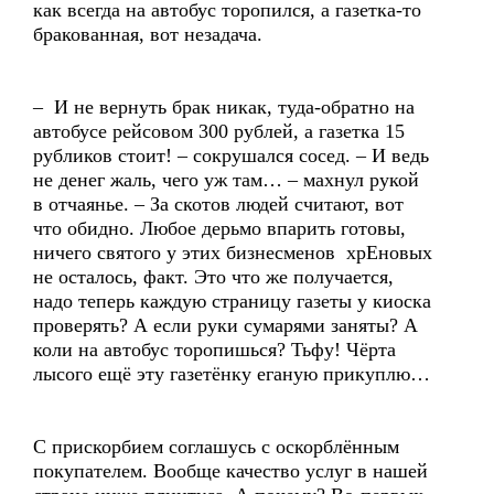
как всегда на автобус торопился, а газетка-то
бракованная, вот незадача.
– И не вернуть брак никак, туда-обратно на
автобусе рейсовом 300 рублей, а газетка 15
рубликов стоит! – сокрушался сосед. – И ведь
не денег жаль, чего уж там… – махнул рукой
в отчаянье. – За скотов людей считают, вот
что обидно. Любое дерьмо впарить готовы,
ничего святого у этих бизнесменов хрЕновых
не осталось, факт. Это что же получается,
надо теперь каждую страницу газеты у киоска
проверять? А если руки сумарями заняты? А
коли на автобус торопишься? Тьфу! Чёрта
лысого ещё эту газетёнку еганую прикуплю…
С прискорбием соглашусь с оскорблённым
покупателем. Вообще качество услуг в нашей