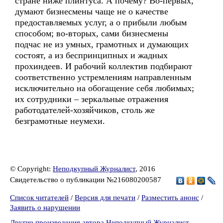
стране ниже плинтуса. А почему? Во-первых,
думают бизнесмены чаще не о качестве
предоставляемых услуг, а о прибыли любым
способом; во-вторых, сами бизнесмены
подчас не из умных, грамотных и думающих
состоят, а из беспринципных и жадных
прохиндеев. И рабочий коллектив подбирают
соответственно устремлениям направленным
исключительно на обогащение себя любимых;
их сотрудники – зеркальные отражения
работодателей-хозяйчиков, столь же
безграмотные неумехи.
© Copyright:
Неподкупный Журналист
, 2016
Свидетельство о публикации №216080200587
Список читателей
/
Версия для печати
/
Разместить анонс
/
Заявить о нарушении
Другие произведения автора Неподкупный Журналист