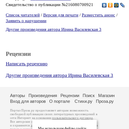
Свидетельство о публикации №216080700921
Список читателей
/
Версия для печати
/
Разместить анонс
/
Заявить о нарушении
Другие произведения автора Ирина Василевская 3
Рецензии
Написать рецензию
Другие произведения автора Ирина Василевская 3
Авторы
Произведения
Рецензии
Поиск
Магазин
Вход для авторов
О портале
Стихи.ру
Проза.ру
Портал Проза.ру предоставляет авторам возможность
свободной публикации своих литературных произведений в
сети Интернет на основании
пользовательского договора
.
Все авторские права на произведения принадлежат авторам
и охраняются
законом
. Перепечатка произведений возможна
Мы используем файлы cookie