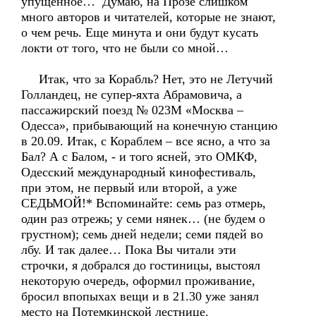
упущенное… Думаю, на Прозе слишком
много авторов и читателей, которые не знают,
о чем речь. Еще минута и они будут кусать
локти от того, что не были со мной…
Итак, что за Корабль? Нет, это не Летучий
Голландец, не супер-яхта Абрамовича, а
пассажирский поезд № 023М «Москва –
Одесса», прибывающий на конечную станцию
в 20.09. Итак, с Кораблем – все ясно, а что за
Бал? А с Балом, - и того ясней, это ОМКФ,
Одесский международный кинофестиваль,
при этом, не первый или второй, а уже
СЕДЬМОЙ!* Вспоминайте: семь раз отмерь,
один раз отрежь; у семи нянек… (не будем о
грустном); семь дней недели; семи пядей во
лбу. И так далее… Пока Вы читали эти
строчки, я добрался до гостиницы, выстоял
некоторую очередь, оформил проживание,
бросил впопыхах вещи и в 21.30 уже занял
место на Потемкинской лестнице.