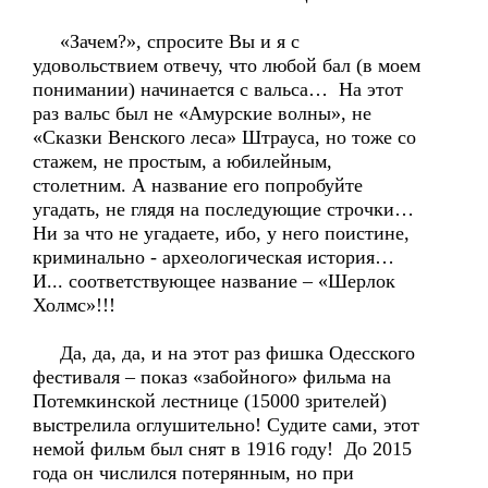
«Зачем?», спросите Вы и я с
удовольствием отвечу, что любой бал (в моем
понимании) начинается с вальса… На этот
раз вальс был не «Амурские волны», не
«Сказки Венского леса» Штрауса, но тоже со
стажем, не простым, а юбилейным,
столетним. А название его попробуйте
угадать, не глядя на последующие строчки…
Ни за что не угадаете, ибо, у него поистине,
криминально - археологическая история…
И... соответствующее название – «Шерлок
Холмс»!!!
Да, да, да, и на этот раз фишка Одесского
фестиваля – показ «забойного» фильма на
Потемкинской лестнице (15000 зрителей)
выстрелила оглушительно! Судите сами, этот
немой фильм был снят в 1916 году! До 2015
года он числился потерянным, но при