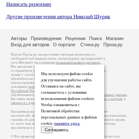
Написать рецензию
Другие произведения автора Николай Шурик
Авторы
Произведения
Рецензии
Поиск
Магазин
Вход для авторов
О портале
Стихи.ру
Проза.ру
Портал Проза.ру предоставляет авторам возможность
свободной публикации своих литературных произведений в
сети Интернет на основании
пользовательского договора
.
Все авторские права на произведения принадлежат авторам
и охраняются
законом
. Перепечатка произведений возможна
Мы используем файлы cookie
только с согласия его автора, к которому вы можете
обратиться на его авторской странице. Ответственность за
для улучшения работы сайта.
тексты произведений авторы несут самостоятельно на
Оставаясь на сайте, вы
основании
правил публикации
и
законодательства
Российской Федерации
. Данные пользователей
соглашаетесь с условиями
обрабатываются на основании
Политики обработки персональных данных
.
использования файлов cookies.
Вы также можете посмотреть более подробную
информацию о портале
и
связаться с администрацией
.
Чтобы ознакомиться с
Политикой обработки
Ежедневная аудитория портала Проза.ру – порядка 100 тысяч
посетителей, которые в общей сумме просматривают более полумиллиона
персональных данных и файлов
страниц по данным счетчика посещаемости, который расположен справа
cookie,
нажмите здесь
.
от этого текста. В каждой графе указано по две цифры: количество
просмотров и количество посетителей.
Соглашаюсь
© Все права принадлежат авторам, 2000-2026. Портал работает под