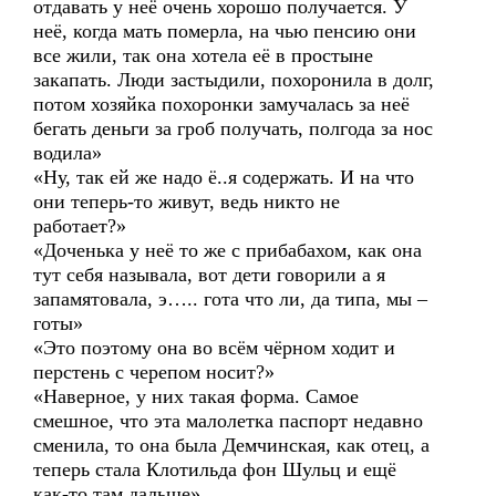
отдавать у неё очень хорошо получается. У
неё, когда мать померла, на чью пенсию они
все жили, так она хотела её в простыне
закапать. Люди застыдили, похоронила в долг,
потом хозяйка похоронки замучалась за неё
бегать деньги за гроб получать, полгода за нос
водила»
«Ну, так ей же надо ё..я содержать. И на что
они теперь-то живут, ведь никто не
работает?»
«Доченька у неё то же с прибабахом, как она
тут себя называла, вот дети говорили а я
запамятовала, э….. гота что ли, да типа, мы –
готы»
«Это поэтому она во всём чёрном ходит и
перстень с черепом носит?»
«Наверное, у них такая форма. Самое
смешное, что эта малолетка паспорт недавно
сменила, то она была Демчинская, как отец, а
теперь стала Клотильда фон Шульц и ещё
как-то там дальше»