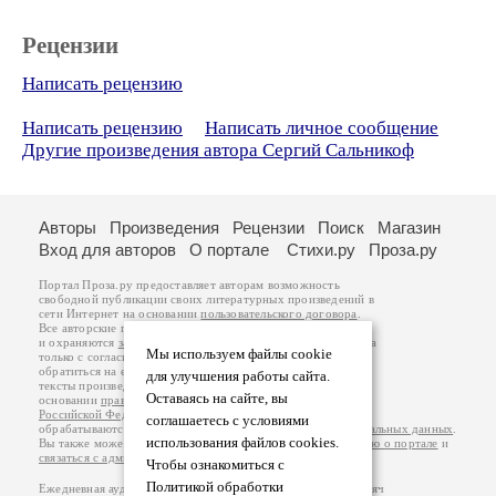
Рецензии
Написать рецензию
Написать рецензию
Написать личное сообщение
Другие произведения автора Сергий Сальникоф
Авторы
Произведения
Рецензии
Поиск
Магазин
Вход для авторов
О портале
Стихи.ру
Проза.ру
Портал Проза.ру предоставляет авторам возможность
свободной публикации своих литературных произведений в
сети Интернет на основании
пользовательского договора
.
Все авторские права на произведения принадлежат авторам
и охраняются
законом
. Перепечатка произведений возможна
Мы используем файлы cookie
только с согласия его автора, к которому вы можете
обратиться на его авторской странице. Ответственность за
для улучшения работы сайта.
тексты произведений авторы несут самостоятельно на
Оставаясь на сайте, вы
основании
правил публикации
и
законодательства
Российской Федерации
. Данные пользователей
соглашаетесь с условиями
обрабатываются на основании
Политики обработки персональных данных
.
использования файлов cookies.
Вы также можете посмотреть более подробную
информацию о портале
и
связаться с администрацией
.
Чтобы ознакомиться с
Политикой обработки
Ежедневная аудитория портала Проза.ру – порядка 100 тысяч