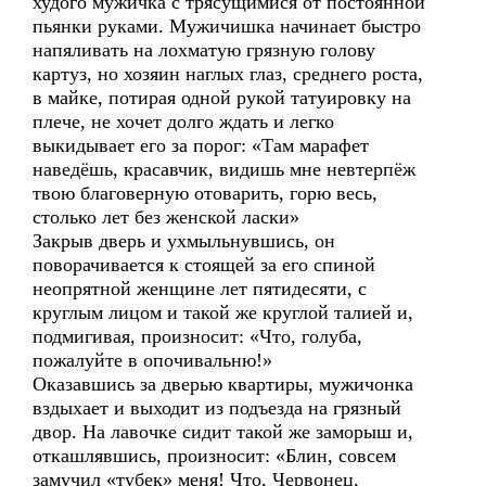
худого мужичка с трясущимися от постоянной
пьянки руками. Мужичишка начинает быстро
напяливать на лохматую грязную голову
картуз, но хозяин наглых глаз, среднего роста,
в майке, потирая одной рукой татуировку на
плече, не хочет долго ждать и легко
выкидывает его за порог: «Там марафет
наведёшь, красавчик, видишь мне невтерпёж
твою благоверную отоварить, горю весь,
столько лет без женской ласки»
Закрыв дверь и ухмыльнувшись, он
поворачивается к стоящей за его спиной
неопрятной женщине лет пятидесяти, с
круглым лицом и такой же круглой талией и,
подмигивая, произносит: «Что, голуба,
пожалуйте в опочивальню!»
Оказавшись за дверью квартиры, мужичонка
вздыхает и выходит из подъезда на грязный
двор. На лавочке сидит такой же заморыш и,
откашлявшись, произносит: «Блин, совсем
замучил «тубек» меня! Что, Червонец,