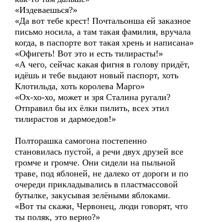
«Издеваешься?»
«Да вот тебе крест! Почтальонша ей заказное
письмо носила, а там такая фамилия, вручала
когда, в паспорте вот такая хрень и написана»
«Офигеть! Вот это и есть тилирасты!»
«А чего, сейчас какая фигня в голову придёт,
идёшь и тебе выдают новый паспорт, хоть
Клотильда, хоть королева Марго»
«Ох-хо-хо, может и зря Сталина ругали?
Отправил бы их ёлки пилить, всех этил
тилирастов и дармоедов!»
Полторашка самогона постепенно
становилась пустой, а речи двух друзей все
громче и громче. Они сидели на пыльной
траве, под яблоней, не далеко от дороги и по
очереди прикладывались в пластмассовой
бутылке, закусывая зелёными яблоками.
«Вот ты скажи, Червонец, люди говорят, что
ты поляк, это верно?»