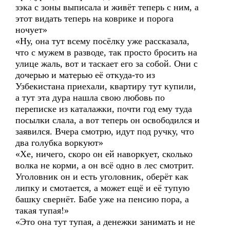
зэка с зоны выписала и живёт теперь с ним, а
этот видать теперь на коврике и порога
ночует»
«Ну, она тут всему посёлку уже рассказала,
что с мужем в разводе, так просто бросить на
улице жаль, вот и таскает его за собой. Они с
дочерью и матерью её откуда-то из
Узбекистана приехали, квартиру тут купили,
а тут эта дура нашла свою любовь по
переписке из каталажки, почти год ему туда
посылки слала, а вот теперь он освободился и
заявился. Вчера смотрю, идут под ручку, что
два голубка воркуют»
«Хе, ничего, скоро он ей наворкует, сколько
волка не корми, а он всё одно в лес смотрит.
Уголовник он и есть уголовник, оберёт как
липку и смотается, а может ещё и её тупую
башку свернёт. Бабе уже на пенсию пора, а
такая тупая!»
«Это она тут тупая, а денежки занимать и не