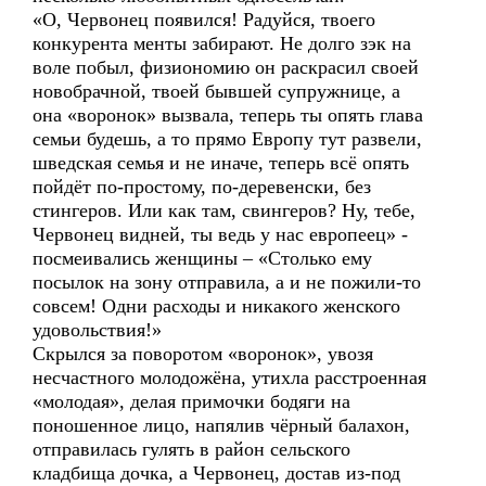
«О, Червонец появился! Радуйся, твоего
конкурента менты забирают. Не долго зэк на
воле побыл, физиономию он раскрасил своей
новобрачной, твоей бывшей супружнице, а
она «воронок» вызвала, теперь ты опять глава
семьи будешь, а то прямо Европу тут развели,
шведская семья и не иначе, теперь всё опять
пойдёт по-простому, по-деревенски, без
стингеров. Или как там, свингеров? Ну, тебе,
Червонец видней, ты ведь у нас европеец» -
посмеивались женщины – «Столько ему
посылок на зону отправила, а и не пожили-то
совсем! Одни расходы и никакого женского
удовольствия!»
Скрылся за поворотом «воронок», увозя
несчастного молодожёна, утихла расстроенная
«молодая», делая примочки бодяги на
поношенное лицо, напялив чёрный балахон,
отправилась гулять в район сельского
кладбища дочка, а Червонец, достав из-под