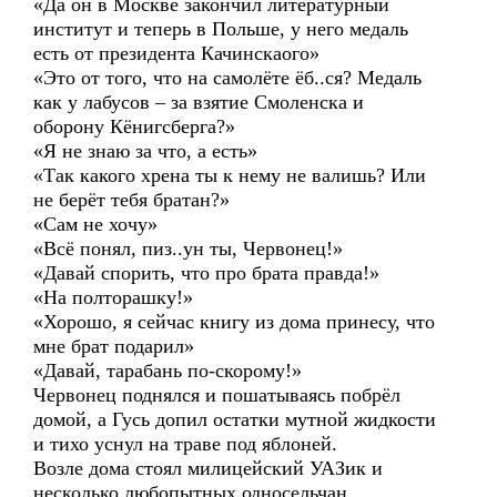
«Да он в Москве закончил литературный
институт и теперь в Польше, у него медаль
есть от президента Качинскаого»
«Это от того, что на самолёте ёб..ся? Медаль
как у лабусов – за взятие Смоленска и
оборону Кёнигсберга?»
«Я не знаю за что, а есть»
«Так какого хрена ты к нему не валишь? Или
не берёт тебя братан?»
«Сам не хочу»
«Всё понял, пиз..ун ты, Червонец!»
«Давай спорить, что про брата правда!»
«На полторашку!»
«Хорошо, я сейчас книгу из дома принесу, что
мне брат подарил»
«Давай, тарабань по-скорому!»
Червонец поднялся и пошатываясь побрёл
домой, а Гусь допил остатки мутной жидкости
и тихо уснул на траве под яблоней.
Возле дома стоял милицейский УАЗик и
несколько любопытных односельчан.