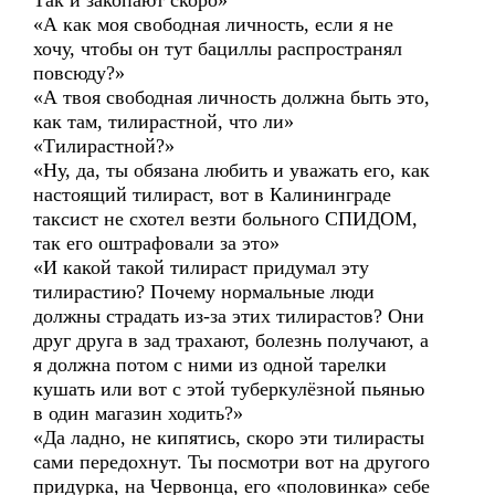
Так и закопают скоро»
«А как моя свободная личность, если я не
хочу, чтобы он тут бациллы распространял
повсюду?»
«А твоя свободная личность должна быть это,
как там, тилирастной, что ли»
«Тилирастной?»
«Ну, да, ты обязана любить и уважать его, как
настоящий тилираст, вот в Калининграде
таксист не схотел везти больного СПИДОМ,
так его оштрафовали за это»
«И какой такой тилираст придумал эту
тилирастию? Почему нормальные люди
должны страдать из-за этих тилирастов? Они
друг друга в зад трахают, болезнь получают, а
я должна потом с ними из одной тарелки
кушать или вот с этой туберкулёзной пьянью
в один магазин ходить?»
«Да ладно, не кипятись, скоро эти тилирасты
сами передохнут. Ты посмотри вот на другого
придурка, на Червонца, его «половинка» себе