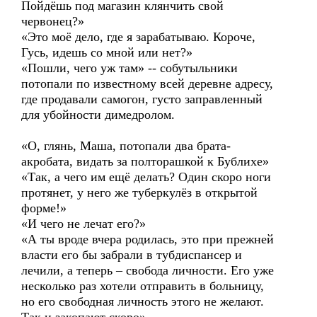
Пойдёшь под магазин клянчить свой
червонец?»
«Это моё дело, где я зарабатываю. Короче,
Гусь, идешь со мной или нет?»
«Пошли, чего уж там» -- собутыльники
потопали по известному всей деревне адресу,
где продавали самогон, густо заправленный
для убойности димедролом.
«О, глянь, Маша, потопали два брата-
акробата, видать за полторашкой к Бублихе»
«Так, а чего им ещё делать? Один скоро ноги
протянет, у него же туберкулёз в открытой
форме!»
«И чего не лечат его?»
«А ты вроде вчера родилась, это при прежней
власти его бы забрали в тубдиспансер и
лечили, а теперь – свобода личности. Его уже
несколько раз хотели отправить в больницу,
но его свободная личность этого не желают.