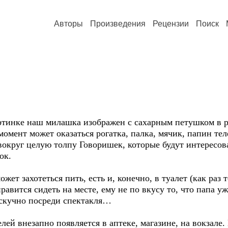
Авторы
Произведения
Рецензии
Поиск
картинке наш милашка изображен с сахарным петушком в р
момент может оказаться рогатка, палка, мячик, папин те
вокруг целую толпу Говоришек, которые будут интересова
ок.
ет захотеться пить, есть и, конечно, в туалет (как раз т
вится сидеть на месте, ему не по вкусу то, что папа уже
 скучно посреди спектакля…
ей внезапно появляется в аптеке, магазине, на вокзале. 