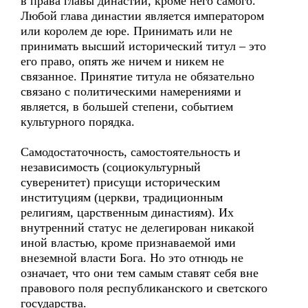
в права главы династии, кроме него самого.
Любой глава династии является императором
или королем де юре. Принимать или не
принимать высший исторический титул – это
его право, опять же ничем и никем не
связанное. Принятие титула не обязательно
связано с политическими намерениями и
является, в большей степени, событием
культурного порядка.
Самодостаточность, самостоятельность и
независимость (социокультурный
суверенитет) присущи историческим
институциям (церкви, традиционным
религиям, царственным династиям). Их
внутренний статус не делегирован никакой
иной властью, кроме признаваемой ими
внеземной власти Бога. Но это отнюдь не
означает, что они тем самым ставят себя вне
правового поля республиканского и светского
государства.