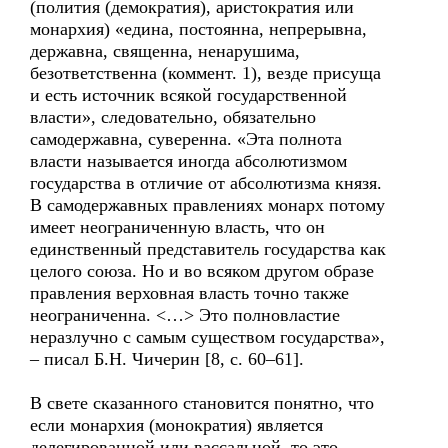
(полития (демократия), аристократия или
монархия) «едина, постоянна, непрерывна,
державна, священна, ненарушима,
безответственна (коммент. 1), везде присуща
и есть источник всякой государственной
власти», следовательно, обязательно
самодержавна, суверенна. «Эта полнота
власти называется иногда абсолютизмом
государства в отличие от абсолютизма князя.
В самодержавных правлениях монарх потому
имеет неограниченную власть, что он
единственный представитель государства как
целого союза. Но и во всяком другом образе
правления верховная власть точно также
неограниченна. <…> Это полновластие
неразлучно с самым существом государства»,
– писал Б.Н. Чичерин [8, с. 60–61].
В свете сказанного становится понятно, что
если монархия (монократия) является
делегированной или вассальной, то это