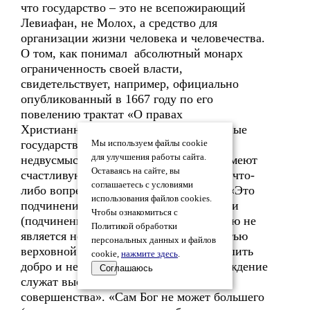
что государство – это не всепожирающий
Левиафан, не Молох, а средство для
организации жизни человека и человечества.
О том, как понимал абсолютный монарх
ограниченность своей власти,
свидетельствует, например, официально
опубликованный в 1667 году по его
повелению трактат «О правах
Христианнейшей Королевы на различные
государства испанской монархии», где
Мы используем файлы cookie
для улучшения работы сайта.
недвусмысленно говорится: «Короли имеют
Оставаясь на сайте, вы
счастливую невозможность совершить что-
соглашаетесь с условиями
либо вопреки законам своей страны». «Это
использования файлов cookies.
подчинение своих обещаний закону или
Чтобы ознакомиться с
(подчинение) своих законов правосудию не
Политикой обработки
является несовершенством или слабостью
персональных данных и файлов
верховной власти. Необходимость вершить
cookie,
нажмите здесь
.
добро и невозможность впасть в заблуждение
Соглашаюсь
служат высшим степеням всякого
совершенства». «Сам Бог не может большего