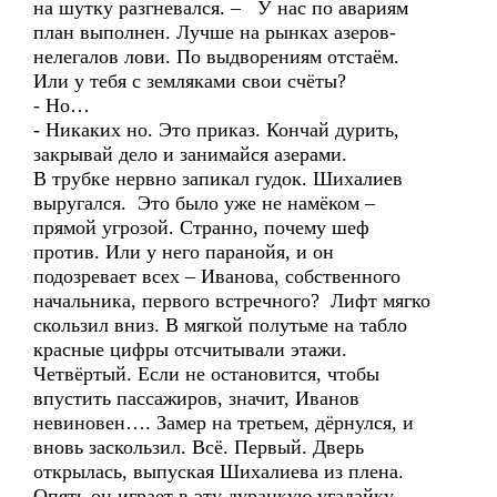
на шутку разгневался. – У нас по авариям
план выполнен. Лучше на рынках азеров-
нелегалов лови. По выдворениям отстаём.
Или у тебя с земляками свои счёты?
- Но…
- Никаких но. Это приказ. Кончай дурить,
закрывай дело и занимайся азерами.
В трубке нервно запикал гудок. Шихалиев
выругался. Это было уже не намёком –
прямой угрозой. Странно, почему шеф
против. Или у него паранойя, и он
подозревает всех – Иванова, собственного
начальника, первого встречного? Лифт мягко
скользил вниз. В мягкой полутьме на табло
красные цифры отсчитывали этажи.
Четвёртый. Если не остановится, чтобы
впустить пассажиров, значит, Иванов
невиновен…. Замер на третьем, дёрнулся, и
вновь заскользил. Всё. Первый. Дверь
открылась, выпуская Шихалиева из плена.
Опять он играет в эту дурацкую угадайку.