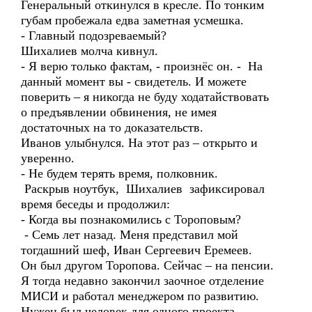
Генеральный откинулся в кресле. По тонким
губам пробежала едва заметная усмешка.
- Главный подозреваемый?
Шихалиев молча кивнул.
- Я верю только фактам, - произнёс он. - На
данный момент вы - свидетель. И можете
поверить – я никогда не буду ходатайствовать
о предъявлении обвинения, не имея
достаточных на то доказательств.
Иванов улыбнулся. На этот раз – открыто и
уверенно.
- Не будем терять время, полковник.
Раскрыв ноутбук, Шихалиев зафиксировал
время беседы и продолжил:
- Когда вы познакомились с Тороповым?
- Семь лет назад. Меня представил мой
тогдашний шеф, Иван Сергеевич Еремеев.
Он был другом Торопова. Сейчас – на пенсии.
Я тогда недавно закончил заочное отделение
МИСИ и работал менеджером по развитию.
Нужен был человек для одного проекта.