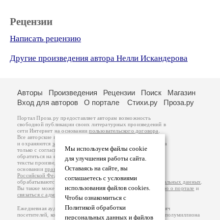
Рецензии
Написать рецензию
Другие произведения автора Нелли Искандерова
Авторы
Произведения
Рецензии
Поиск
Магазин
Вход для авторов
О портале
Стихи.ру
Проза.ру
Портал Проза.ру предоставляет авторам возможность
свободной публикации своих литературных произведений в
сети Интернет на основании
пользовательского договора
.
Все авторские права на произведения принадлежат авторам
и охраняются
законом
. Перепечатка произведений возможна
Мы используем файлы cookie
только с согласия его автора, к которому вы можете
обратиться на его авторской странице. Ответственность за
для улучшения работы сайта.
тексты произведений авторы несут самостоятельно на
Оставаясь на сайте, вы
основании
правил публикации
и
законодательства
Российской Федерации
. Данные пользователей
соглашаетесь с условиями
обрабатываются на основании
Политики обработки персональных данных
.
использования файлов cookies.
Вы также можете посмотреть более подробную
информацию о портале
и
связаться с администрацией
.
Чтобы ознакомиться с
Политикой обработки
Ежедневная аудитория портала Проза.ру – порядка 100 тысяч
посетителей, которые в общей сумме просматривают более полумиллиона
персональных данных и файлов