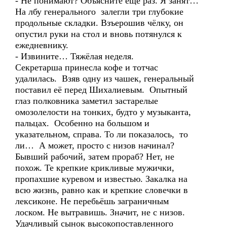
- Не понимают? Объясните ещё раз. Я занят…
На лбу генерального залегли три глубокие
продольные складки. Взъерошив чёлку, он
опустил руки на стол и вновь потянулся к
ежедневнику.
- Извините… Тяжёлая неделя.
Секретарша принесла кофе и тотчас
удалилась. Взяв одну из чашек, генеральный
поставил её перед Шихалиевым. Опытный
глаз полковника заметил застарелые
омозолелости на тонких, будто у музыканта,
пальцах. Особенно на большом и
указательном, справа. То ли показалось, то
ли… А может, просто с низов начинал?
Бывший рабочий, затем прораб? Нет, не
похож. Те крепкие крикливые мужички,
пропахшие куревом и известью. Закалка на
всю жизнь, равно как и крепкие словечки в
лексиконе. Не перебьёшь заграничным
лоском. Не вытравишь. Значит, не с низов.
Удачливый сынок высокопоставленного