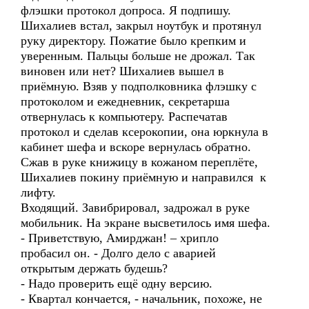
флэшки протокол допроса. Я подпишу.
Шихалиев встал, закрыл ноутбук и протянул
руку директору. Пожатие было крепким и
уверенным. Пальцы больше не дрожал. Так
виновен или нет? Шихалиев вышел в
приёмную. Взяв у подполковника флэшку с
протоколом и ежедневник, секретарша
отвернулась к компьютеру. Распечатав
протокол и сделав ксерокопии, она юркнула в
кабинет шефа и вскоре вернулась обратно.
Сжав в руке книжицу в кожаном переплёте,
Шихалиев покину приёмную и направился к
лифту.
Входящий. Завибрировал, задрожал в руке
мобильник. На экране высветилось имя шефа.
- Приветствую, Амирджан! – хрипло
пробасил он. - Долго дело с аварией
открытым держать будешь?
- Надо проверить ещё одну версию.
- Квартал кончается, - начальник, похоже, не