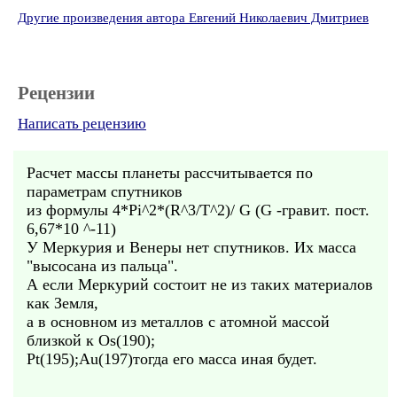
Другие произведения автора Евгений Николаевич Дмитриев
Рецензии
Написать рецензию
Расчет массы планеты рассчитывается по
параметрам спутников
из формулы 4*Pi^2*(R^3/Т^2)/ G (G -гравит. пост.
6,67*10 ^-11)
У Меркурия и Венеры нет спутников. Их масса
"высосана из пальца".
А если Меркурий состоит не из таких материалов
как Земля,
а в основном из металлов с атомной массой
близкой к Os(190);
Pt(195);Au(197)тогда его масса иная будет.