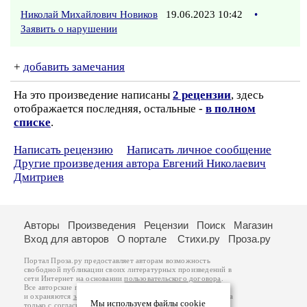
Николай Михайлович Новиков
19.06.2023 10:42
•
Заявить о нарушении
+
добавить замечания
На это произведение написаны
2 рецензии
, здесь
отображается последняя, остальные -
в полном
списке
.
Написать рецензию
Написать личное сообщение
Другие произведения автора Евгений Николаевич
Дмитриев
Авторы
Произведения
Рецензии
Поиск
Магазин
Вход для авторов
О портале
Стихи.ру
Проза.ру
Портал Проза.ру предоставляет авторам возможность
свободной публикации своих литературных произведений в
сети Интернет на основании
пользовательского договора
.
Все авторские права на произведения принадлежат авторам
и охраняются
законом
. Перепечатка произведений возможна
Мы используем файлы cookie
только с согласия его автора, к которому вы можете