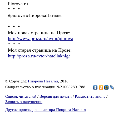
Piorova.ru
* * *
#piorova #ПиороваНаталья
* * *
Моя новая страница на Прозе:
http://www.proza.ru/avtor/piorova
* * *
Моя старая страница на Прозе:
http://proza.ru/avtor/natellakniga
© Copyright:
Пиорова Наталья
, 2016
Свидетельство о публикации №216082801788
Список читателей
/
Версия для печати
/
Разместить анонс
/
Заявить о нарушении
Другие произведения автора Пиорова Наталья