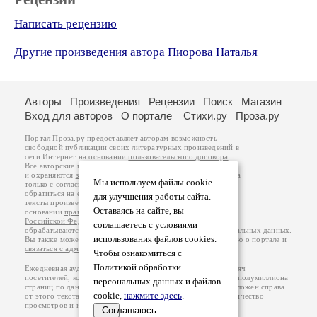
Написать рецензию
Другие произведения автора Пиорова Наталья
Авторы
Произведения
Рецензии
Поиск
Магазин
Вход для авторов
О портале
Стихи.ру
Проза.ру
Портал Проза.ру предоставляет авторам возможность
свободной публикации своих литературных произведений в
сети Интернет на основании
пользовательского договора
.
Все авторские права на произведения принадлежат авторам
и охраняются
законом
. Перепечатка произведений возможна
Мы используем файлы cookie
только с согласия его автора, к которому вы можете
обратиться на его авторской странице. Ответственность за
для улучшения работы сайта.
тексты произведений авторы несут самостоятельно на
Оставаясь на сайте, вы
основании
правил публикации
и
законодательства
Российской Федерации
. Данные пользователей
соглашаетесь с условиями
обрабатываются на основании
Политики обработки персональных данных
.
использования файлов cookies.
Вы также можете посмотреть более подробную
информацию о портале
и
связаться с администрацией
.
Чтобы ознакомиться с
Политикой обработки
Ежедневная аудитория портала Проза.ру – порядка 100 тысяч
посетителей, которые в общей сумме просматривают более полумиллиона
персональных данных и файлов
страниц по данным счетчика посещаемости, который расположен справа
cookie,
нажмите здесь
.
от этого текста. В каждой графе указано по две цифры: количество
просмотров и количество посетителей.
Соглашаюсь