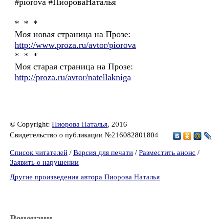
#piorova #ПиороваНаталья
* * *
Моя новая страница на Прозе:
http://www.proza.ru/avtor/piorova
* * *
Моя старая страница на Прозе:
http://proza.ru/avtor/natellakniga
© Copyright:
Пиорова Наталья
, 2016
Свидетельство о публикации №216082801804
Список читателей
/
Версия для печати
/
Разместить анонс
/
Заявить о нарушении
Другие произведения автора Пиорова Наталья
Рецензии