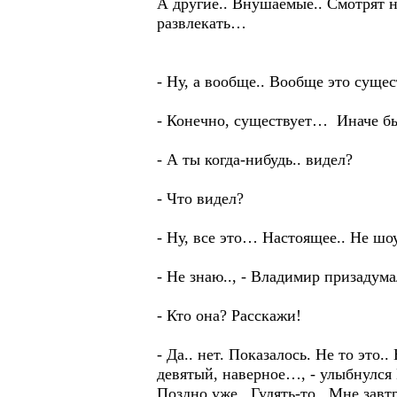
А другие.. Внушаемые.. Смотрят н
развлекать…
- Ну, а вообще.. Вообще это сущес
- Конечно, существует… Иначе бы
- А ты когда-нибудь.. видел?
- Что видел?
- Ну, все это… Настоящее.. Не шоу
- Не знаю.., - Владимир призадумал
- Кто она? Расскажи!
- Да.. нет. Показалось. Не то это.
девятый, наверное…, - улыбнулся
Поздно уже.. Гулять-то.. Мне завт