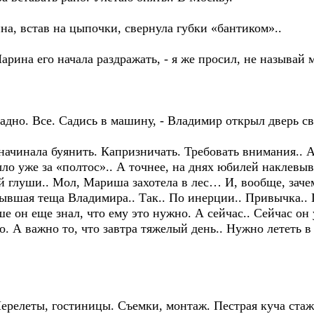
на, встав на цыпочки, свернула губки «бантиком»..
арина его начала раздражать, - я же просил, не называй м
Ладно. Все. Садись в машину, - Владимир открыл дверь св
ачинала буянить. Капризничать. Требовать внимания.. А 
 уже за «полтос».. А точнее, на днях юбилей наклевыва
той глуши.. Мол, Мариша захотела в лес… И, вообще, зач
бывшая теща Владимира.. Так.. По инерции.. Привычка..
ше он еще знал, что ему это нужно. А сейчас.. Сейчас он 
но. А важно то, что завтра тяжелый день.. Нужно лететь 
релеты, гостиницы. Съемки, монтаж. Пестрая куча стаже