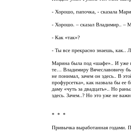
- Хорошо, папочка, - сказала Мари
- Хорошо. – сказал Владимир.. – М
- Как «так»?
- Ты все прекрасно знаешь, как.. 
Марина была под «шафе».. И уже н
те… Владимиру Вячеславовичу было
не понимал, зачем он здесь.. В э
профурсетка», как назвала бы ее 
даму «чуть за двадцать».. Но рань
здесь. Зачем..? Но это уже не важ
* * *
Привычка выработанная годами. Пе