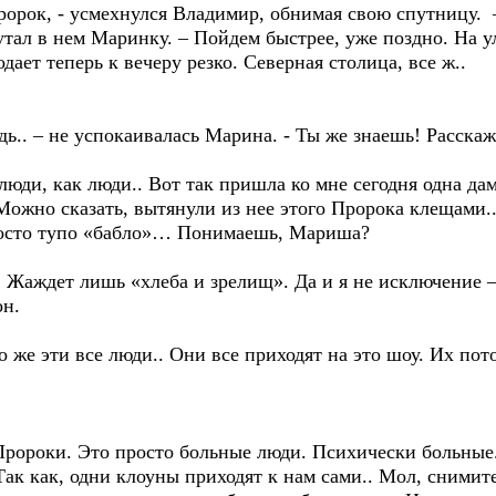
Пророк, - усмехнулся Владимир, обнимая свою спутницу. –
тал в нем Маринку. – Пойдем быстрее, уже поздно. На ул
дает теперь к вечеру резко. Северная столица, все ж..
удь.. – не успокаивалась Марина. - Ты же знаешь! Расск
о люди, как люди.. Вот так пришла ко мне сегодня одна дам
Можно сказать, вытянули из нее этого Пророка клещами..
росто тупо «бабло»… Понимаешь, Мариша?
е. Жаждет лишь «хлеба и зрелищ». Да и я не исключение
он.
 то же эти все люди.. Они все приходят на это шоу. Их по
Пророки. Это просто больные люди. Психически больные.
ак как, одни клоуны приходят к нам сами.. Мол, снимит