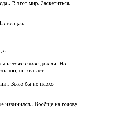
да.. В этот мир. Засветиться.
Настоящая.
до.
аньше тоже самое давали. Но
значно, не хватает.
ени.. Было бы не плохо –
же извинился.. Вообще на голову