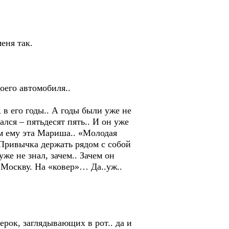
еня так.
оего автомобиля..
в его годы.. А годы были уже не
лся – пятьдесят пять.. И он уже
ем ему эта Мариша.. «Молодая
 Привычка держать рядом с собой
уже не знал, зачем.. Зачем он
в Москву. На «ковер»… Да..уж..
рок, заглядывающих в рот.. да и