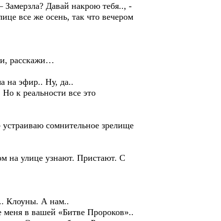
 Замерзла? Давай накрою тебя.., -
ице все же осень, так что вечером
ажи, расскажи…
а на эфир.. Ну, да..
 Но к реальности все это
 – устраиваю сомнительное зрелище
том на улице узнают. Пристают. С
. Клоуны. А нам..
е меня в вашей «Битве Пророков»..