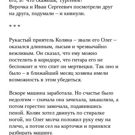
его, а? Что скажешь, Тургенев?
Верочка и Иван Сергеевич посмотрели друг
на друга, подумали – и кивнули.
* * *
Рукастый приятель Коляна – звали его Олег –
оказался длинным, лысым и чрезвычайно
вежливым. Он сказал, что ему можно
постелить в коридоре, что гитара его не
беспокоит и что спит он мертвецки. Так оно и
было – в ближайший месяц хозяева имели
возможность в этом убедиться.
Вскоре машина заработала. Но счастье было
недолгим – сначала она зачихала, закашляла, а
потом горестно замочала, подавившись
пеной. Колян хотел двинуть по стиралке
ногой, но Олег молча положил руку ему на
плечо, а потом сел на корточки и принялся
разбирать машину.