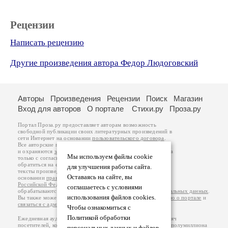
Рецензии
Написать рецензию
Другие произведения автора Федор Людоговский
Авторы
Произведения
Рецензии
Поиск
Магазин
Вход для авторов
О портале
Стихи.ру
Проза.ру
Портал Проза.ру предоставляет авторам возможность
свободной публикации своих литературных произведений в
сети Интернет на основании
пользовательского договора
.
Все авторские права на произведения принадлежат авторам
и охраняются
законом
. Перепечатка произведений возможна
Мы используем файлы cookie
только с согласия его автора, к которому вы можете
обратиться на его авторской странице. Ответственность за
для улучшения работы сайта.
тексты произведений авторы несут самостоятельно на
Оставаясь на сайте, вы
основании
правил публикации
и
законодательства
Российской Федерации
. Данные пользователей
соглашаетесь с условиями
обрабатываются на основании
Политики обработки персональных данных
.
использования файлов cookies.
Вы также можете посмотреть более подробную
информацию о портале
и
связаться с администрацией
.
Чтобы ознакомиться с
Политикой обработки
Ежедневная аудитория портала Проза.ру – порядка 100 тысяч
посетителей, которые в общей сумме просматривают более полумиллиона