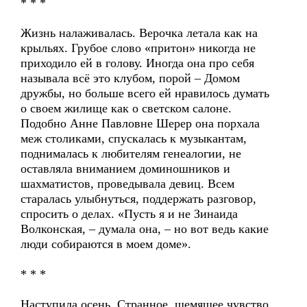
* * *
Жизнь налаживалась. Верочка летала как на
крыльях. Грубое слово «притон» никогда не
приходило ей в голову. Иногда она про себя
называла всё это клубом, порой – Домом
дружбы, но больше всего ей нравилось думать
о своем жилище как о светском салоне.
Подобно Анне Павловне Шерер она порхала
меж столиками, спускалась к музыкантам,
поднималась к любителям генеалогии, не
оставляла вниманием доминошников и
шахматистов, проведывала девиц. Всем
старалась улыбнуться, поддержать разговор,
спросить о делах. «Пусть я и не Зинаида
Волконская, – думала она, – но вот ведь какие
люди собираются в моем доме».
* * *
Наступила осень. Странное, щемящее чувство