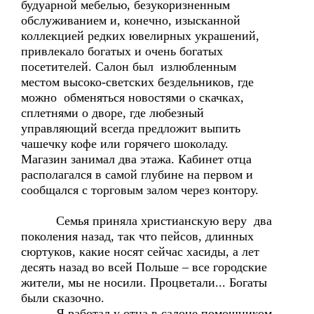
будуарной мебелью, безукоризненным
обслуживанием и, конечно, изысканной
коллекцией редких ювелирных украшений,
привлекало богатых и очень богатых
посетителей. Салон был излюбленным
местом высоко-светских бездельников, где
можно обменяться новостями о скачках,
сплетнями о дворе, где любезный
управляющий всегда предложит выпить
чашечку кофе или горячего шоколаду.
Магазин занимал два этажа. Кабинет отца
располагался в самой глубине на первом и
сообщался с торговым залом через контору.
Семья приняла христианскую веру два
поколения назад, так что пейсов, длинных
сюртуков, какие носят сейчас хасиды, а лет
десять назад во всей Польше – все городские
жители, мы не носили. Процветали... Богаты
были сказочно.
Я работал у отца в салоне помощником,