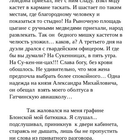
Лондона приехал, нет с ним сладу. Взял моду
кастет в кармане таскать. И шастает по таким
местам, где благородному человеку и
показаться то стыдно! На Рыночную площадь
цыгане с ручными медведями приехали, народ
развлекать. Так он бедного мишку кастетом в
челюсть уложил… каков, а? А третьего дня на
дуэли дрался с гвардейским офицером. И где
бы вы думали? На Сукенницах, в пять утра.
На Су-кен-ни-цах!!! Слава богу, без крови
обошлось. Не удивительно, что моя жена
предпочла выбрать более спокойного… Одна
надежда на князя Александра Михайловича,
он обещал взять моего оболтуса в
Гатчинскую авиашколу…
Так жаловался на меня графине
Блонской мой батюшка. Я слушал...
подслушивал, приникнув к двери кабинета,
стараясь не дышать, лишь бы не пропустить
ни слова из приватного разговора.