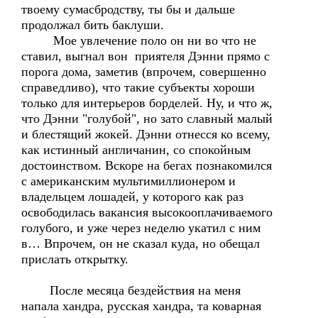
твоему сумасбродству, ты бы и дальше
продолжал бить баклуши.
Мое увлечение поло он ни во что не
ставил, выгнал вон приятеля Дэнни прямо с
порога дома, заметив (впрочем, совершенно
справедливо), что такие субъекты хороши
только для интерьеров борделей. Ну, и что ж,
что Дэнни "голубой", но зато славный малый
и блестящий жокей. Дэнни отнесся ко всему,
как истинный англичанин, со спокойным
достоинством. Вскоре на бегах познакомился
с американским мультимиллионером и
владельцем лошадей, у которого как раз
освободилась вакансия высокооплачиваемого
голубого, и уже через неделю укатил с ним
в… Впрочем, он не сказал куда, но обещал
прислать открытку.
После месяца бездействия на меня
напала хандра, русская хандра, та коварная