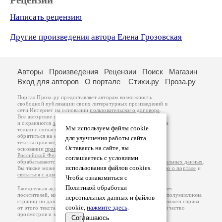
Рецензии
Написать рецензию
Другие произведения автора Елена Грозовская
Авторы
Произведения
Рецензии
Поиск
Магазин
Вход для авторов
О портале
Стихи.ру
Проза.ру
Портал Проза.ру предоставляет авторам возможность
свободной публикации своих литературных произведений в
сети Интернет на основании
пользовательского договора
.
Все авторские права на произведения принадлежат авторам
и охраняются
законом
. Перепечатка произведений возможна
Мы используем файлы cookie
только с согласия его автора, к которому вы можете
обратиться на его авторской странице. Ответственность за
для улучшения работы сайта.
тексты произведений авторы несут самостоятельно на
Оставаясь на сайте, вы
основании
правил публикации
и
законодательства
Российской Федерации
. Данные пользователей
соглашаетесь с условиями
обрабатываются на основании
Политики обработки персональных данных
.
использования файлов cookies.
Вы также можете посмотреть более подробную
информацию о портале
и
связаться с администрацией
.
Чтобы ознакомиться с
Политикой обработки
Ежедневная аудитория портала Проза.ру – порядка 100 тысяч
посетителей, которые в общей сумме просматривают более полумиллиона
персональных данных и файлов
страниц по данным счетчика посещаемости, который расположен справа
cookie,
нажмите здесь
.
от этого текста. В каждой графе указано по две цифры: количество
просмотров и количество посетителей.
Соглашаюсь