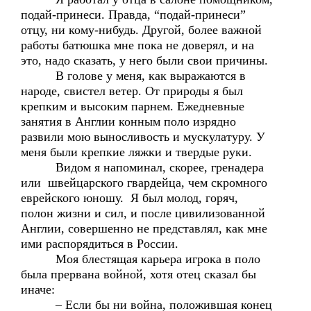
подай-принеси. Правда, “подай-принеси”
отцу, ни кому-нибудь. Другой, более важной
работы батюшка мне пока не доверял, и на
это, надо сказать, у него были свои причины.
В голове у меня, как выражаются в
народе, свистел ветер. От природы я был
крепким и высоким парнем. Ежедневные
занятия в Англии конным поло изрядно
развили мою выносливость и мускулатуру. У
меня были крепкие ляжки и твердые руки.
Видом я напоминал, скорее, гренадера
или швейцарского гвардейца, чем скромного
еврейского юношу. Я был молод, горяч,
полон жизни и сил, и после цивилизованной
Англии, совершенно не представлял, как мне
ими распорядиться в России.
Моя блестящая карьера игрока в поло
была прервана войной, хотя отец сказал бы
иначе:
– Если бы ни война, положившая конец