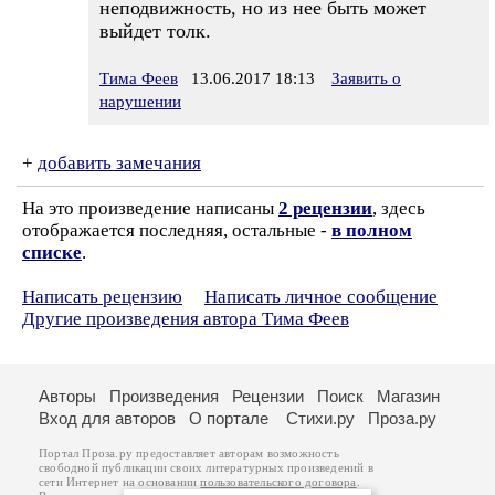
неподвижность, но из нее быть может
выйдет толк.
Тима Феев
13.06.2017 18:13
Заявить о
нарушении
+
добавить замечания
На это произведение написаны
2 рецензии
, здесь
отображается последняя, остальные -
в полном
списке
.
Написать рецензию
Написать личное сообщение
Другие произведения автора Тима Феев
Авторы
Произведения
Рецензии
Поиск
Магазин
Вход для авторов
О портале
Стихи.ру
Проза.ру
Портал Проза.ру предоставляет авторам возможность
свободной публикации своих литературных произведений в
сети Интернет на основании
пользовательского договора
.