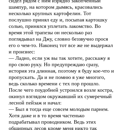
сидел рядом с ним изрядно закопченный
шампур, на котором дымясь, красовались
несколько крупных картофелин. Тот
послушно принял еду и, посыпая картошку
солью, принялся уплетать лакомство. Во
время этой трапезы он несколько раз
поглядывал на Джу, словно беззвучно прося
его о чем-то. Наконец тот все же не выдержал
и произнес:
— Ладно, если уж вы так хотите, расскажу я
про свою руку. Но предупреждаю сразу,
история эта длинная, поэтому я буду кое-что и
пропускать. Да и не помню я уже многого,
ведь сколько времени с тех пор прошло.
После чего поудобней устроился возле костра,
окинул взглядом окружавший их сумеречный
лесной пейзаж и начал:
— Был я тогда еще совсем молодым парнем.
Хотя даже и в то время частенько
подрабатывал проводником. Ведь этих
обширных лесов кроме меня никто так