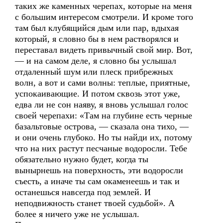
таких же каменных черепах, которые на меня
с большим интересом смотрели. И кроме того
там был клубящийся дым или пар, вдыхая
который, я словно бы в нем растворялся и
переставал видеть привычный свой мир. Вот,
— и на самом деле, я словно бы услышал
отдаленный шум или плеск прибрежных
волн, а вот и сами волны: теплые, приятные,
успокаивающие. И потом сквозь этот уже,
едва ли не сон наяву, я вновь услышал голос
своей черепахи: «Там на глубине есть черные
базальтовые острова, — сказала она тихо, —
и они очень глубоко. Но ты найди их, потому
что на них растут песчаные водоросли. Тебе
обязательно нужно будет, когда ты
вынырнешь на поверхность, эти водоросли
съесть, а иначе ты сам окаменеешь и так и
останешься навсегда под землей. И
неподвижность станет твоей судьбой». А
более я ничего уже не услышал.