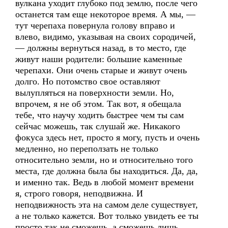
вулкана уходит глубоко под землю, после чего
останется там еще некоторое время. А мы, —
тут черепаха повернула голову вправо и
влево, видимо, указывая на своих сородичей,
— должны вернуться назад, в то место, где
живут наши родители: большие каменные
черепахи. Они очень старые и живут очень
долго. Но потомство свое оставляют
вылупляться на поверхности земли. Но,
впрочем, я не об этом. Так вот, я обещала
тебе, что научу ходить быстрее чем ты сам
сейчас можешь, так слушай же. Никакого
фокуса здесь нет, просто я могу, пусть и очень
медленно, но переползать не только
относительно земли, но и относительно того
места, где должна была бы находиться. Да, да,
и именно так. Ведь в любой момент времени
я, строго говоря, неподвижна. И
неподвижность эта на самом деле существует,
а не только кажется. Вот только увидеть ее ты
просто так не сможешь, а сможешь лишь