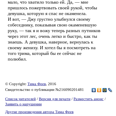
мало, что хватило только ей. Да, — мне
пришлось пожертвовать своей рукой, чтобы
девушка, которую я спас не окаменела.
И вот, — Джу грустно улыбнулся своему
собеседнику, показывая свою окаменевшую
руку, — так я и вожу теперь разных путников
через этот лес, очень легко и быстро, как ты
знаешь. А девушка, наверное, вернулась к
своему жениху. И хотел бы я посмотреть на
того трима, который бы ее сейчас не
полюбил.
© Copyright:
Тима Феев
, 2016
Свидетельство о публикации №216090201481
Список читателей
/
Версия для печати
/
Разместить анонс
/
Заявить о нарушении
Другие произведения автора Тима Феев