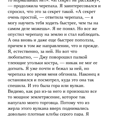
то нормальных нет». «И секрет не расскажу»,
— продолжила черепаха. Я заинтересовался и
спросил, что это за секрет такой. «А секрет
очень простой, — ответила черепаха, — я
могу научить тебя ходить быстрее, чем ты на
самом деле можешь». Я не понял. Но все же
опустил черепаху на землю и стал наблюдать.
А она вновь и даже еще быстрее поползла,
причем в том же направлении, что и прежде.
Я, естественно, за ней. Но вот что
любопытно, — Джу поворошил палкой
тлеющие угольки костра, — никак не мог ее
догнать. Я уже почти и бежал за ней, но
черепаха все время меня обгоняла. Наконец я
остановился и посмотрел, куда это она так
спешила. И это была гора или вулкан.
Видимо, как раз из-за него и произошло все
то мощное землетрясение, которое так
напугало моего торговца. Потому что из
жерла этого вулкана вверх поднимались
довольно плотные клубы серого пара. Я