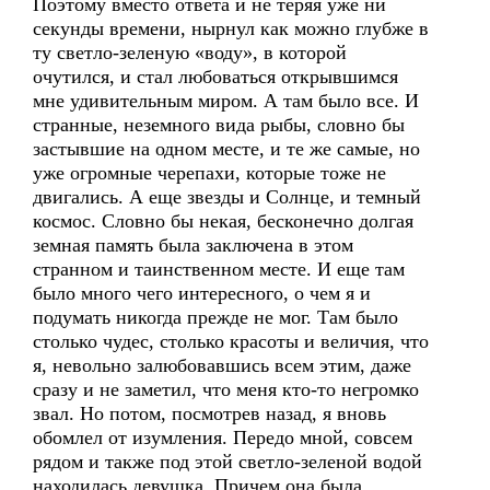
Поэтому вместо ответа и не теряя уже ни
секунды времени, нырнул как можно глубже в
ту светло-зеленую «воду», в которой
очутился, и стал любоваться открывшимся
мне удивительным миром. А там было все. И
странные, неземного вида рыбы, словно бы
застывшие на одном месте, и те же самые, но
уже огромные черепахи, которые тоже не
двигались. А еще звезды и Солнце, и темный
космос. Словно бы некая, бесконечно долгая
земная память была заключена в этом
странном и таинственном месте. И еще там
было много чего интересного, о чем я и
подумать никогда прежде не мог. Там было
столько чудес, столько красоты и величия, что
я, невольно залюбовавшись всем этим, даже
сразу и не заметил, что меня кто-то негромко
звал. Но потом, посмотрев назад, я вновь
обомлел от изумления. Передо мной, совсем
рядом и также под этой светло-зеленой водой
находилась девушка. Причем она была