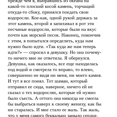
прежде чем я, выбравшись из океана на
какой-то плоский косой камень, торчащий
откуда-то сбоку, принялся поедать свои
водоросли. Кое-как, одной рукой держась за
этот камень, второй я запихивал в рот эти
песчаные водоросли, которые были на вкус
почти как морской песок. Наконец, покончив
с этим, я попытался определить, куда нам
нужно было идти. «Так куда же нам теперь
идти?» — спросил я девушку. Но она почему-
то ничего мне не ответила. Я обернулся.
Девушка, как оказалось, все еще находилась
под водой и смотрела то вправо, то влево,
совершенно не видя ни меня, ни моего камня.
И тут я все понял. Тот шаман, который
отправил ее сюда, наверное, ничего ей не
сказал о тех водорослях, которые ей нужно
было съесть. А оттого она никогда не смогла
бы выбраться наверх к своему жениху, как бы
ни старалась. И мне стало ее жаль. Так жаль,
что у меня самого буквально заныло сердце.