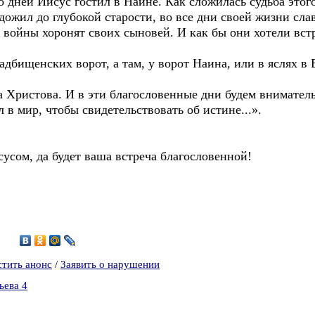
дней Иисус гостил в Наине. Как сложилась судьба этог
 дожил до глубокой старости, во все дни своей жизни сла
 войны хоронят своих сыновей. И как бы они хотели вст
бищенских ворот, а там, у ворот Наина, или в яслях в 
 Христова. И в эти благословенные дни будем вниматель
л в мир, чтобы свидетельствовать об истине...».
ом, да будет ваша встреча благословенной!
7
стить анонс
/
Заявить о нарушении
ьева 4