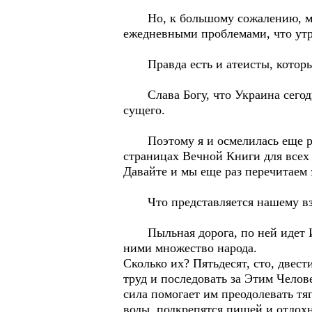
Но, к большому сожалению, мног
ежедневными проблемами, что утр
Правда есть и атеисты, которые
Слава Богу, что Украина сегодня
сущего.
Поэтому я и осмелилась еще раз
страницах Вечной Книги для всех
Давайте и мы еще раз перечитаем 
Что представляется нашему вз
Пыльная дорога, по ней идет Иис
ними множество народа.
Сколько их? Пятьдесят, сто, двес
труд и последовать за Этим Челове
сила помогает им преодолевать тя
воды, подкрепятся пищей и отдохн