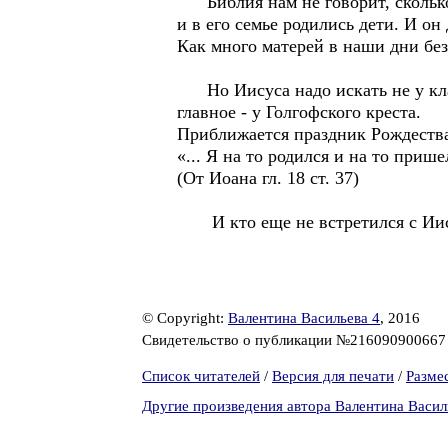
Библия нам не говорит, сколько 
и в его семье родились дети. И он
Как много матерей в наши дни без
Но Иисуса надо искать не у клад
главное - у Голгофского креста.
Приближается праздник Рождества
«... Я на то родился и на то прише
(От Иоана гл. 18 ст. 37)
И кто еще не встретился с Иисус
© Copyright:
Валентина Васильева 4
, 2016
Свидетельство о публикации №21609090066
Список читателей
/
Версия для печати
/
Разме
Другие произведения автора Валентина Васил