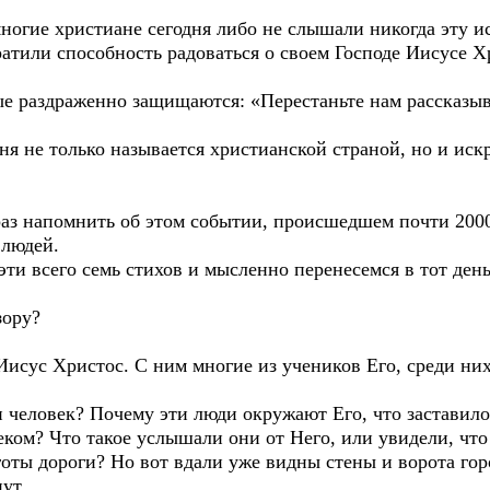
ие христиане сегодня либо не слышали никогда эту ис
атили способность радоваться о своем Господе Иисусе Х
 раздраженно защищаются: «Перестаньте нам рассказыва
 не только называется христианской страной, но и иск
 напомнить об этом событии, происшедшем почти 2000 
 людей.
эти всего семь стихов и мысленно перенесемся в тот день
ору?
ус Христос. С ним многие из учеников Его, среди них 
ти человек? Почему эти люди окружают Его, что заставило
ком? Что такое услышали они от Него, или увидели, что 
готы дороги? Но вот вдали уже видны стены и ворота го
ут.