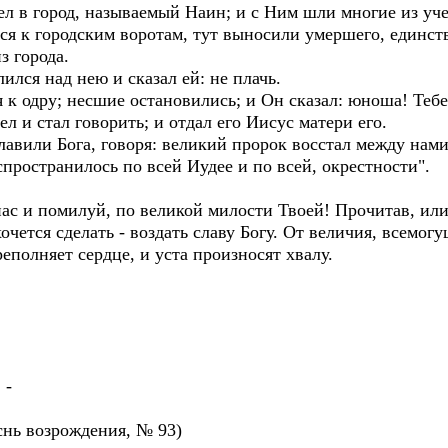
л в город, называемый Наин; и с Ним шли многие из уче
я к городским воротам, тут выносили умершего, единств
з города.
ился над нею и сказал ей: не плачь.
к одру; несшие остановились; и Он сказал: юноша! Тебе
 и стал говорить; и отдал его Иисус матери его.
славили Бога, говоря: великий пророк восстал между нами
пространилось по всей Иудее и по всей, окрестности".
 и помилуй, по великой милости Твоей! Прочитав, или
чется сделать - воздать славу Богу. От величия, всемог
реполняет сердце, и уста произносят хвалу.
 -
снь возрождения, № 93)