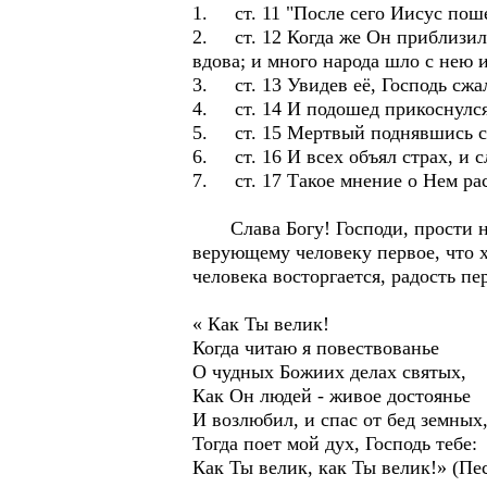
1. ст. 11 "После сего Иисус поше
2. ст. 12 Когда же Он приблизилс
вдова; и много народа шло с нею и
3. ст. 13 Увидев её, Господь сжал
4. ст. 14 И подошед прикоснулся 
5. ст. 15 Мертвый поднявшись сел
6. ст. 16 И всех объял страх, и 
7. ст. 17 Такое мнение о Нем рас
Слава Богу! Господи, прости нас
верующему человеку первое, что хо
человека восторгается, радость пе
« Как Ты велик!
Когда читаю я повествованье
О чудных Божиих делах святых,
Как Он людей - живое достоянье
И возлюбил, и спас от бед земных,
Тогда поет мой дух, Господь тебе:
Как Ты велик, как Ты велик!» (Пе