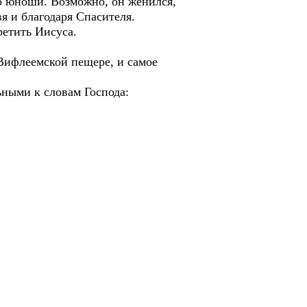
о юноши. Возможно, он женился,
вя и благодаря Спасителя.
ретить Иисуса.
Вифлеемской пещере, и самое
ными к словам Господа: