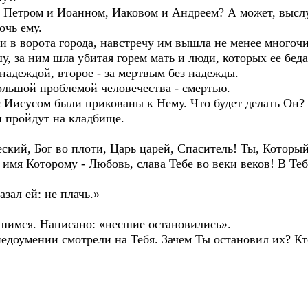
 с Петром и Иоанном, Иаковом и Андреем? А может, высл
очь ему.
и в ворота города, навстречу им вышла не менее многочи
, за ним шла убитая горем мать и люди, которых ее бед
 надеждой, второе - за мертвым без надежды.
ольшой проблемой человечества - смертью.
 Иисусом были прикованы к Нему. Что будет делать Он? 
и пройдут на кладбище.
й, Бог во плоти, Царь царей, Спаситель! Ты, Который 
 имя Которому - Любовь, слава Тебе во веки веков! В Теб
азал ей: не плачь.»
имся. Написано: «несшие остановились».
недоумении смотрели на Тебя. Зачем Ты остановил их? К