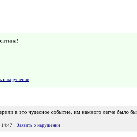
лентина!
ь о нарушении
рили в это чудесное событие, им намного легче было бы
 14:47
Заявить о нарушении