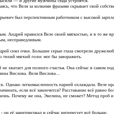
высили — и другие мужчины сюда устроятся.
аясь, что Веля за колкими фразами скрывает свой собств
Юрьевич был перспективным работником с высокой зарпл
ым. Андрей нравился Веле своей мягкостью, и в то же в
ным, несправедливым.
рей снял очки. Большие серые глаза смотрели дружелюбн
о тихий мягкий голос мог бы заворажить.
й не хватает для полного счастья. Она сейчас в самом по
елина Вислова. Веля Вислова…
аск. Однако легкомысленность парней охлаждала. Веле н
начинать, если всё закончится? Расставание всё равно бо
изнь. Почему же она, Эвелина, не сможет? Метод проб и
- он её заинтриговал и сейчас интересует всё больше.