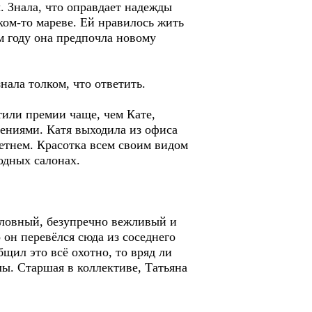
. Знала, что оправдает надежды
ком-то мареве. Ей нравилось жить
м году она предпочла новому
нала толком, что ответить.
тили премии чаще, чем Кате,
чениями. Катя выходила из офиса
етнем. Красотка всем своим видом
одных салонах.
словный, безупречно вежливый и
 он перевёлся сюда из соседнего
бщил это всё охотно, то вряд ли
ы. Старшая в коллективе, Татьяна