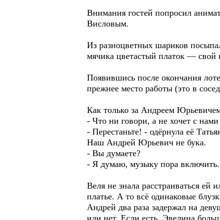
Внимания гостей попросил анимато
Висловым.
Из разноцветных шариков посыпал
мячика цветастый платок — свой п
Появившись после окончания лотер
прежнее место работы (это в сосед
Как только за Андреем Юрьевичем 
- Что ни говори, а не хочет с нам
- Перестаньте! - одёрнула её Тать
Наш Андрей Юрьевич не бука.
- Вы думаете?
- Я думаю, музыку пора включить.
Веля не знала расстраиваться ей и
платье. А то всё одинаковые блузк
Андрей два раза задержал на девуш
или нет. Если есть, Эвелина больш