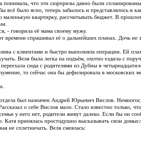
на понимала, что эти сюрпризы давно были спланированы
бы всё было ясно, теперь забылось и представлялось в ка
ою маленькую квартирку, рассчитывать бюджет. В прошло
ии.
ся, - говорила её мама своему мужу.
от времени спрашивал её о дальнейших планах. Дочь не з
лива с клиентами и быстро выполняла операции. Ей пла
учать. Веля была легка на подъём, охотно ездила с пору
 переехала сюда с родителями из Дубны в четырнадцатил
азумение, то сейчас она бы дефилировала в московских м
и.
 отдела был назначен Андрей Юрьевич Вислов. Немного
ассказал о себе Вислов мало. Стало известно только, что
семьи у него нет, родители живут далеко. Если бы он соо
о. Катя принялась простодушно высказывать свои домысл
вая не сплетничать. Веля смеялась: