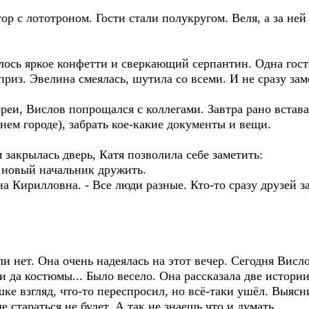
р с лототроном. Гости стали полукругом. Веля, а за ней 
ось яркое конфетти и сверкающий серпантин. Одна гость
риз. Эвелина смеялась, шутила со всеми. И не сразу за
еи, Вислов попрощался с коллегами. Завтра рано встават
нем городе), забрать кое-какие документы и вещи.
закрылась дверь, Катя позволила себе заметить:
и новый начальник дружить.
яна Кирилловна. - Все люди разные. Кто-то сразу друзей з
ли нет. Она очень надеялась на этот вечер. Сегодня Вис
и да костюмы... Было весело. Она рассказала две истори
ке взгляд, что-то переспросил, но всё-таки ушёл. Выясн
е стараться не будет. А так не знаешь что и думать.