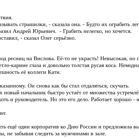
твия.
зывать страшилки, - сказала она. - Будто их ограбить лег
зразил Андрей Юрьевич. - Грабить нелегко, но хочется.
ставил, - сказал Олег серьёзно.
-под ресниц на Вислова. Её-то не украсть! Невысокая, н
тло-кариие глаза и довольно толстая русая коса. Немодн
ешность её коллеги Кати.
азанному. Он снова как бы стал отдаляться, скучать.
х новый начальник быстро устаёт от множества устремлё
оть и руководитель. Но это его дело. Работает хорошо - 
ег.
ить ещё один корпоратив ко Дню России и предложила вы
ы, не забывая следить за мужчинами в зале.