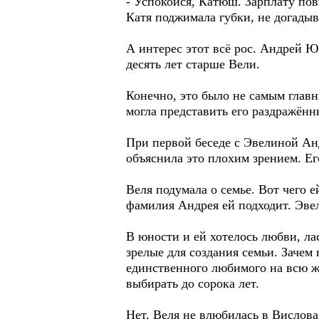
- Успокойся, Катюш. Зарплату по
Катя поджимала губки, не догадыв
А интерес этот всё рос. Андрей 
десять лет старше Вели.
Конечно, это было не самым главн
могла представить его раздражён
При первой беседе с Эвелиной Анд
объяснила это плохим зрением. Ег
Веля подумала о семье. Вот чего е
фамилия Андрея ей подходит. Эв
В юности и ей хотелось любви, л
зрелые для создания семьи. Зачем 
единственного любимого на всю ж
выбирать до сорока лет.
Нет, Веля не влюбилась в Вислова 