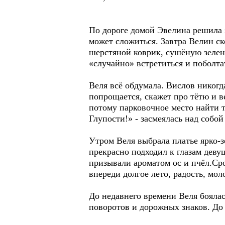
По дороге домой Эвелина решила з
может сложиться. Завтра Велин с
шерстяной коврик, сушёную зелен
«случайно» встретиться и поболта
Веля всё обдумала. Вислов никогд
попрощается, скажет про тётю и в
потому парковочное место найти т
Глупости!» - засмеялась над собой
Утром Веля выбрала платье ярко-з
прекрасно подходил к глазам деву
призывали ароматом ос и пчёл.Сро
впереди долгое лето, радость, мол
До недавнего времени Веля боялась
поворотов и дорожных знаков. До 