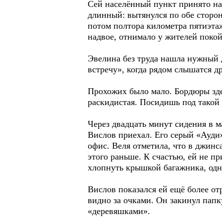
Сей населённый пункт принято на
длинный: вытянулся по обе сторон
потом полтора километра пятиэтаж
надвое, отнимало у жителей покой
Эвелина без труда нашла нужный 
встречу», когда рядом слышатся д
Прохожих было мало. Бордюры здес
раскидистая. Посидишь под такой –
Через двадцать минут сидения в ма
Вислов приехал. Его серый «Ауди
офис. Веля отметила, что в джинс
этого раньше. К счастью, ей не п
хлопнуть крышкой багажника, одн
Вислов показался ей ещё более от
видно за очками. Он закинул папк
«деревяшками».