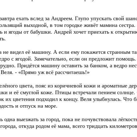
автра ехать вслед за Андреем. Глупо упускать свой шанс 
кользящий выходной, в том городке живёт мамина сестра
ь и ягоды от бабушки. Андрей хочет приехать к открыт
ть.
а не видел её машину. А если ему покажется странным та
едро с ягодой. Замечательно, если он предложит помощь.
рудно. Придётся машину оставить за банком, а ведро не
 Веля. - «Прямо уж всё рассчитаешь!»
елёного цвета, пояс из коричневой кожи и ароматные де
шки и её смуглой коже. Птицы встречали пением солнце.
к их цветения подходил к концу. Веля улыбнулась. Что 
одость и отпуск на море.
 одна выезжать за город, пока не почувствовала лёгкость
города, откуда родом её мама, всего тридцать километров