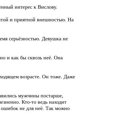
енный интерес к Вислову.
атой и приятной внешностью. На
ремя серьёзностью. Девушка не
о и как бы сквозь неё. Она
дходящем возрасте. Он тоже. Даже
равились мужчины постарше,
лезненно. Кто-то ведь находит
 ошибок не для неё. Так можно