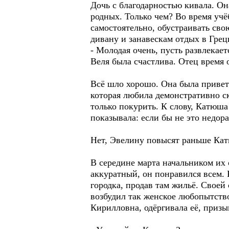
Дочь с благодарностью кивала. О
родных. Только чем? Во время учё
самостоятельно, обустраивать св
дивану и занавескам отдых в Грец
- Молодая очень, пусть развлекает
Веля была счастлива. Отец время 
Всё шло хорошо. Она была привет
которая любила демонстративно ск
только покурить. К слову, Катюша
показывала: если бы не это недор
Нет, Эвелину повысят раньше Кат
В середине марта начальником их
аккуратный, он понравился всем. Р
городка, продав там жильё. Своей 
возбудил так женское любопытств
Кирилловна, одёргивала её, призы