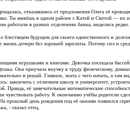
рощалась, отказавшись от предложения Олега её проводи
зко. Ты живёшь в одном районе с Катей и Светой — их и
Они работали в разных отделениях банка, виделись редко.
 о блестящем будущем для своего единственного и долго
бе жизнь дочери без хорошей зарплаты. Потому сил и сре
ающими игрушками и книгами. Девочка посещала бассейн
бушка. Она приучала внучку к труду физическому, дома
вательно и решай. Главное, знать с чего начать, а там вид
лось: закончить с отличием школу и университет, устрои
ой. Правда, её замечательные математические способнос
ли чувствовать работу. К окончанию учёбы родители сде
. На прошлый день рождения под её окнами появился сер
а, - сказал отец,