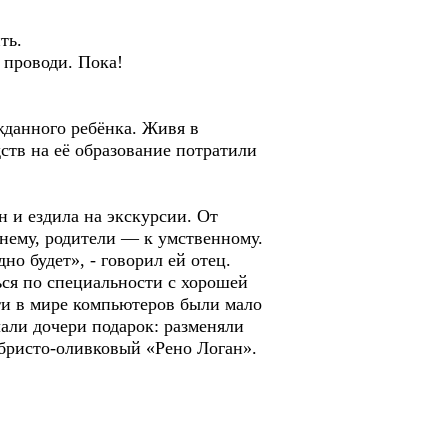
ть.
 проводи. Пока!
жданного ребёнка. Живя в
дств на её образование потратили
 и ездила на экскурсии. От
шнему, родители — к умственному.
но будет», - говорил ей отец.
ться по специальности с хорошей
ти в мире компьютеров были мало
лали дочери подарок: разменяли
ебристо-оливковый «Рено Логан».