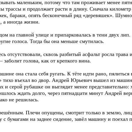
зывать маленьким, потому что там проживает менее пятн
ы трассы и продолжает расти в длину. Сначала километр
ек, бараки, опять бесконечный ряд «деревяшек». Шумное
, а иногда жизни.
дом на главной улице и припарковалась в тени двух лип
ругие голоса. Тогда бы она меньше смутилась.
ь отсутствовали, сквозь разбитый асфальт росла трава 
 заболит голова, как от крепкого вина.
шине она стала себя ругать. К тёте идти рано, пялиться
» тихо въехал во двор. Андрей Юрьевич вышел из машин
ах и серой рубашке он выглядит менее представительно: 
ришлось ждать долго, через пятнадцати минут Андрей вер
ако не решилась.
решённым. Плечи опущены, смотрит только в землю, лицо
у с бумагами на заднее сидение, завёл машину и поехал 