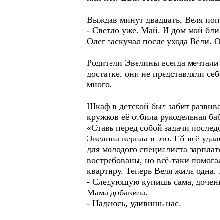
Выждав минут двадцать, Веля поп
- Светло уже. Май. И дом мой бли
Олег заскучал после ухода Вели. 
Родители Эвелины всегда мечтали
достатке, они не представляли се
много.
Шкаф в детской был забит развив
кружков её отбила рукодельная ба
«Ставь перед собой задачи последо
Эвелина верила в это. Ей всё уда
для молодого специалиста зарплат
востребованы, но всё-таки помога
квартиру. Теперь Веля жила одна
- Следующую купишь сама, доченьк
Мама добавила:
- Надеюсь, удивишь нас.