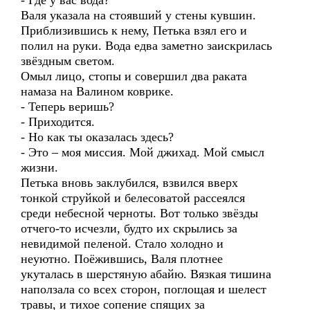
- Где у вас вода?
Валя указала на стоявший у стены кувшин.
Приблизившись к нему, Петька взял его и
полил на руки. Вода едва заметно заискрилась
звёздным светом.
Омыл лицо, стопы и совершил два раката
намаза на Валином коврике.
- Теперь веришь?
- Приходится.
- Но как ты оказалась здесь?
- Это – моя миссия. Мой джихад. Мой смысл
жизни.
Петька вновь заклубился, взвился вверх
тонкой струйкой и белесоватой рассеялся
среди небесной черноты. Вот только звёзды
отчего-то исчезли, будто их скрылись за
невидимой пеленой. Стало холодно и
неуютно. Поёжившись, Валя плотнее
укуталась в шерстяную абайю. Вязкая тишина
наползала со всех сторон, поглощая и шелест
травы, и тихое сопение спящих за