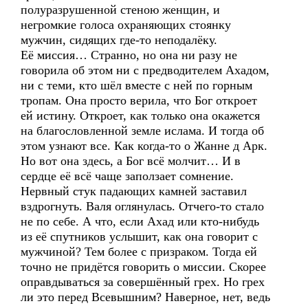
полуразрушенной стеною женщин, и
негромкие голоса охраняющих стоянку
мужчин, сидящих где-то неподалёку.
Её миссия… Странно, но она ни разу не
говорила об этом ни с предводителем Ахадом,
ни с теми, кто шёл вместе с ней по горным
тропам. Она просто верила, что Бог откроет
ей истину. Откроет, как только она окажется
на благословленной земле ислама. И тогда об
этом узнают все. Как когда-то о Жанне д Арк.
Но вот она здесь, а Бог всё молчит… И в
сердце её всё чаще заползает сомнение.
Нервный стук падающих камней заставил
вздрогнуть. Валя оглянулась. Отчего-то стало
не по себе. А что, если Ахад или кто-нибудь
из её спутников услышит, как она говорит с
мужчиной? Тем более с призраком. Тогда ей
точно не придётся говорить о миссии. Скорее
оправдываться за совершённый грех. Но грех
ли это перед Всевышним? Наверное, нет, ведь