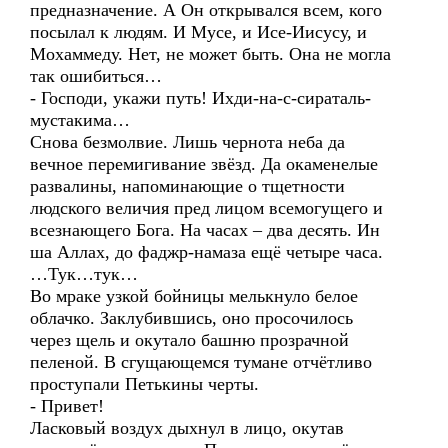
предназначение. А Он открывался всем, кого
посылал к людям. И Мусе, и Исе-Иисусу, и
Мохаммеду. Нет, не может быть. Она не могла
так ошибиться…
- Господи, укажи путь! Ихди-на-с-сираталь-
мустакима…
Снова безмолвие. Лишь чернота неба да
вечное перемигивание звёзд. Да окаменелые
развалины, напоминающие о тщетности
людского величия пред лицом всемогущего и
всезнающего Бога. На часах – два десять. Ин
ша Аллах, до фаджр-намаза ещё четыре часа.
…Тук…тук…
Во мраке узкой бойницы мелькнуло белое
облачко. Заклубившись, оно просочилось
через щель и окутало башню прозрачной
пеленой. В сгущающемся тумане отчётливо
проступали Петькины черты.
- Привет!
Ласковый воздух дыхнул в лицо, окутав