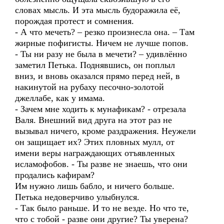
словах мысль. И эта мысль будоражила её,
порождая протест и сомнения.
- А что мечеть? – резко произнесла она. – Там
жирные пофигисты. Ничем не лучше попов.
- Ты ни разу не была в мечети? – удивлённо
заметил Петька. Поднявшись, он поплыл
вниз, и вновь оказался прямо перед ней, в
накинутой на рубаху песочно-золотой
джеллабе, как у имама.
- Зачем мне ходить к мунафикам? - отрезала
Валя. Внешний вид друга на этот раз не
вызывал ничего, кроме раздражения. Неужели
он защищает их? Этих пловных мулл, от
имени веры награждающих отъявленных
исламофобов. - Ты разве не знаешь, что они
продались кафирам?
Им нужно лишь бабло, и ничего больше.
Петька недоверчиво улыбнулся.
- Так было раньше. И то не везде. Но что те,
что с тобой - разве они другие? Ты уверена?