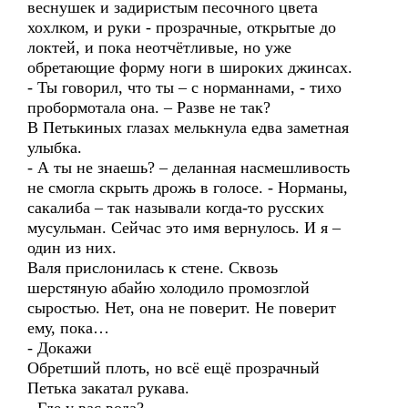
веснушек и задиристым песочного цвета
хохлком, и руки - прозрачные, открытые до
локтей, и пока неотчётливые, но уже
обретающие форму ноги в широких джинсах.
- Ты говорил, что ты – с норманнами, - тихо
пробормотала она. – Разве не так?
В Петькиных глазах мелькнула едва заметная
улыбка.
- А ты не знаешь? – деланная насмешливость
не смогла скрыть дрожь в голосе. - Норманы,
сакалиба – так называли когда-то русских
мусульман. Сейчас это имя вернулось. И я –
один из них.
Валя прислонилась к стене. Сквозь
шерстяную абайю холодило промозглой
сыростью. Нет, она не поверит. Не поверит
ему, пока…
- Докажи
Обретший плоть, но всё ещё прозрачный
Петька закатал рукава.