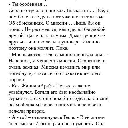
- Ты особенная…
Сердце стучало в висках. Высказать… Всё, о
чём болела её душа вот уже почти три года.
Об её исканиях. О миссии… Лишь бы он
понял. Не рассмеялся, как сделал бы любой
другой. Даже папа и мама. Даже лучшие её
друзья – и в школе, и в универе. Именно
поэтому она молчит. Пока.
- Мне кажется, - еле слышно шепнула она. –
Наверное, у меня есть миссия. Особенная и
очень важная. Миссия изменить мир или
погибнуть, спасая его от охватившего его
порока.
- Как Жанна дАрк? - Петька даже не
улыбнулся. Взгляд его был необычайно
серьёзен, а сам он спокойно сидел на диване,
всем обликом скорее напоминая человека,
нежели призрак.
- А что? – откликнулась Валя. - В её жизни
был смысл. И было ради чего умереть. Она