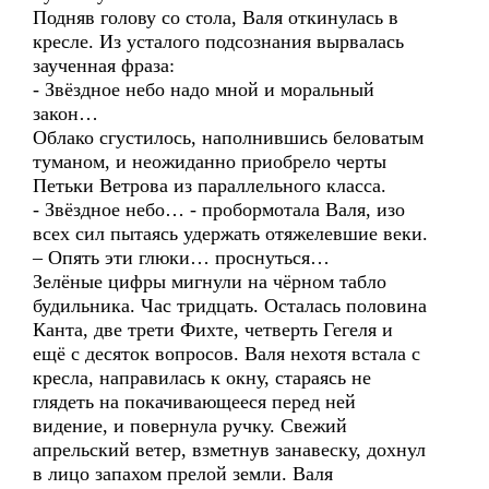
Подняв голову со стола, Валя откинулась в
кресле. Из усталого подсознания вырвалась
заученная фраза:
- Звёздное небо надо мной и моральный
закон…
Облако сгустилось, наполнившись беловатым
туманом, и неожиданно приобрело черты
Петьки Ветрова из параллельного класса.
- Звёздное небо… - пробормотала Валя, изо
всех сил пытаясь удержать отяжелевшие веки.
– Опять эти глюки… проснуться…
Зелёные цифры мигнули на чёрном табло
будильника. Час тридцать. Осталась половина
Канта, две трети Фихте, четверть Гегеля и
ещё с десяток вопросов. Валя нехотя встала с
кресла, направилась к окну, стараясь не
глядеть на покачивающееся перед ней
видение, и повернула ручку. Свежий
апрельский ветер, взметнув занавеску, дохнул
в лицо запахом прелой земли. Валя