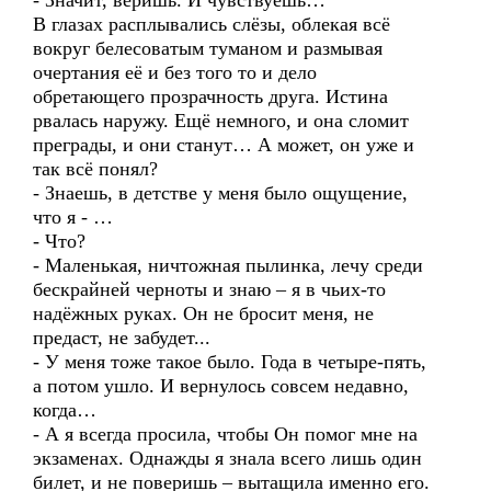
- Значит, веришь. И чувствуешь…
В глазах расплывались слёзы, облекая всё
вокруг белесоватым туманом и размывая
очертания её и без того то и дело
обретающего прозрачность друга. Истина
рвалась наружу. Ещё немного, и она сломит
преграды, и они станут… А может, он уже и
так всё понял?
- Знаешь, в детстве у меня было ощущение,
что я - …
- Что?
- Маленькая, ничтожная пылинка, лечу среди
бескрайней черноты и знаю – я в чьих-то
надёжных руках. Он не бросит меня, не
предаст, не забудет...
- У меня тоже такое было. Года в четыре-пять,
а потом ушло. И вернулось совсем недавно,
когда…
- А я всегда просила, чтобы Он помог мне на
экзаменах. Однажды я знала всего лишь один
билет, и не поверишь – вытащила именно его.