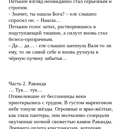
Петькин взгляд неожиданно стал серьёзным и
строгим.
- Значит, ты нашла Бога? – еле слышно
спросил он. – Нашла…
Петькин голос затих, растворившись в
подступающей тишине, а силуэт вновь стал
белесо-прозрачным.
- Да… да… - еле слышно шепнула Валя то ли
ему, то ли самой себе и вновь рухнула в
чёрную пучину забытья…
Часть 2. Раванда
… Тук… тук…
Отяжелевшие от бессонницы веки
приоткрылись с трудом. В густом маренговом
небе тонули звёзды. Огромные и ярко-жёлтые,
как глаза пантеры, они молчаливо созерцали
окутанные ночной свежестью камни Раванды.
Древнего оплота крестоносцев, которому