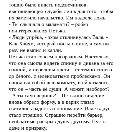
тошно было видеть подсвечников,
выстаивающих службы лишь для того, чтобы
их заметило начальство. Им надоела ложь.
- Ты слышала о маламати? – робко
поинтересовался Петька.
- Люди упрёка, - эхом откликнулась Валя. -
Как Хайям, который писал о вине, а сам ни
разу не выпил и капли.
Петька стал совсем прозрачным. Настолько,
что она смогла видеть спинку и дивана за его
спиной, и переливы цвета – от тёмно-синего
до белого, с зеленоватыми проблесками. Он
наполнял собой всю комнату, и ей казалось,
что он – часть её души. А может, наоборот?
- А ты сама веришь? – Петькино видение
вновь обрело форму, а в карих глазах
светились радость и понимание. Вале вдруг
стало страшно. Страшно перейти барьер,
необратимо раскрыв душу другому. Пусть
даже и призраку.