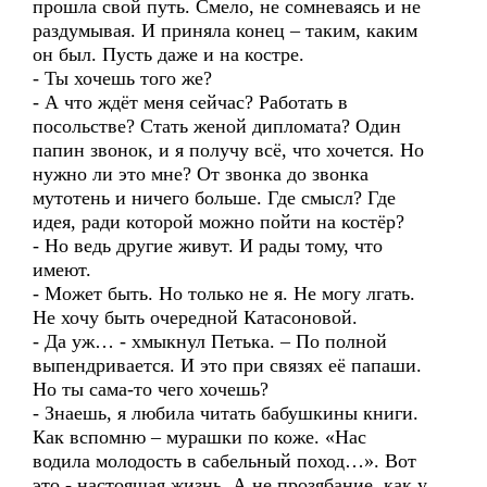
прошла свой путь. Смело, не сомневаясь и не
раздумывая. И приняла конец – таким, каким
он был. Пусть даже и на костре.
- Ты хочешь того же?
- А что ждёт меня сейчас? Работать в
посольстве? Стать женой дипломата? Один
папин звонок, и я получу всё, что хочется. Но
нужно ли это мне? От звонка до звонка
мутотень и ничего больше. Где смысл? Где
идея, ради которой можно пойти на костёр?
- Но ведь другие живут. И рады тому, что
имеют.
- Может быть. Но только не я. Не могу лгать.
Не хочу быть очередной Катасоновой.
- Да уж… - хмыкнул Петька. – По полной
выпендривается. И это при связях её папаши.
Но ты сама-то чего хочешь?
- Знаешь, я любила читать бабушкины книги.
Как вспомню – мурашки по коже. «Нас
водила молодость в сабельный поход…». Вот
это - настоящая жизнь. А не прозябание, как у