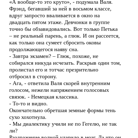
«А вообще-то это круто», - подумала Валя.
Фрэнд, бегавший за ней в восьмом классе,
вдруг запросто вваливается в окно на
двадцать пятом этаже. Девчонки в группе
точно бы обзавидовались. Вот только Петька
– не реальный парень, а глюк. И он рассеется,
как только она сумеет сбросить оковы
продолжающегося наяву сна.
- Завтра экзамен? – Глюк, похоже, не
собирался никуда исчезать. Раскрыв один том,
пролистал его и тотчас презрительно
отбросил в сторону.
- Ага, - ответила Валя скорей внутренним
голосом, нежели напряжением голосовых
связок. - Немецкая классика.
- То-то и видно.
Окончательно обретшая земные формы тень
сухо хохотнула.
- Мы диалектику учили не по Гегелю, не так
ли?
Раздражение волной ударило в мозг. Да что он