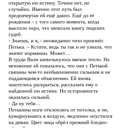
открытую ею истину. Точнее нет, не
случайно. Именно этот путь был
предначертан ей ещё давно. Ещё до её
рождения – с того самого момента, когда
высохло перо, что записало книгу людских
судеб.
- Знаешь, и я, - неожиданно тихо произнёс
Петька. – Кстати, ведь ты так и не узнала, что
значит норманны. Может…
В груди Вали шевельнулось мягкое тепло. На
мгновение ей показалось, что они с Петькой
связаны чем-то необыкновенно сильным и не
поддающимся объяснению. Ей вновь
захотелось раскрыться, рассказать ему о
найденной ею истине. Но осторожность
оказалась сильней.
- Да ну тебя…
Петькины ноги отклеились от потолка, и он,
кувырнувшись в воздухе, медленно опустился
на диван. Цвет лица обрёл прежний бледно-