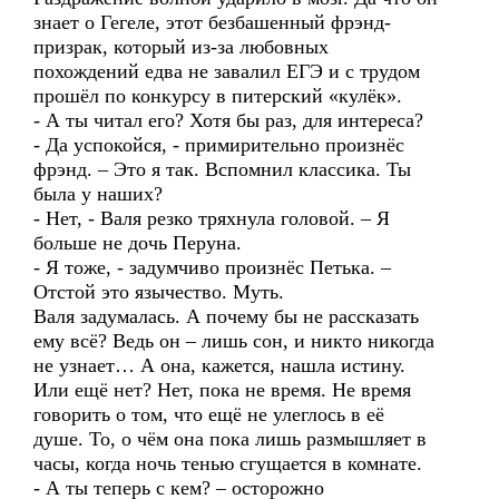
знает о Гегеле, этот безбашенный фрэнд-
призрак, который из-за любовных
похождений едва не завалил ЕГЭ и с трудом
прошёл по конкурсу в питерский «кулёк».
- А ты читал его? Хотя бы раз, для интереса?
- Да успокойся, - примирительно произнёс
фрэнд. – Это я так. Вспомнил классика. Ты
была у наших?
- Нет, - Валя резко тряхнула головой. – Я
больше не дочь Перуна.
- Я тоже, - задумчиво произнёс Петька. –
Отстой это язычество. Муть.
Валя задумалась. А почему бы не рассказать
ему всё? Ведь он – лишь сон, и никто никогда
не узнает… А она, кажется, нашла истину.
Или ещё нет? Нет, пока не время. Не время
говорить о том, что ещё не улеглось в её
душе. То, о чём она пока лишь размышляет в
часы, когда ночь тенью сгущается в комнате.
- А ты теперь с кем? – осторожно