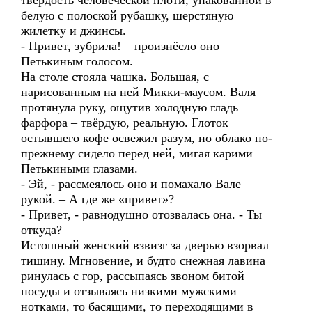
твёрдость человеческой плоти, упакованной в
белую с полоской рубашку, шерстяную
жилетку и джинсы.
- Привет, зубрила! – произнёсло оно
Петькиным голосом.
На столе стояла чашка. Большая, с
нарисованным на ней Микки-маусом. Валя
протянула руку, ощутив холодную гладь
фарфора – твёрдую, реальную. Глоток
остывшего кофе освежил разум, но облако по-
прежнему сидело перед ней, мигая карими
Петькиными глазами.
- Эй, - рассмеялось оно и помахало Вале
рукой. – А где же «привет»?
- Привет, - равнодушно отозвалась она. - Ты
откуда?
Истошный женский взвизг за дверью взорвал
тишину. Мгновение, и будто снежная лавина
ринулась с гор, рассыпаясь звоном битой
посуды и отзываясь низкими мужскими
нотками, то басящими, то переходящими в