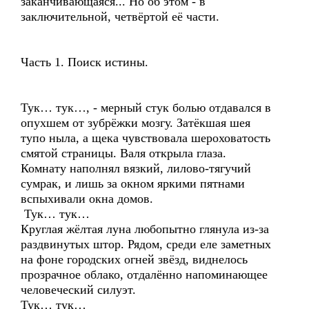
заканчивающаяся... Но об этом - в
заключительной, четвёртой её части.
Часть 1. Поиск истины.
Тук… тук…, - мерный стук болью отдавался в
опухшем от зубрёжки мозгу. Затёкшая шея
тупо ныла, а щека чувствовала шероховатость
смятой страницы. Валя открыла глаза.
Комнату наполнял вязкий, лилово-тягучий
сумрак, и лишь за окном яркими пятнами
вспыхивали окна домов.
Тук… тук…
Круглая жёлтая луна любопытно глянула из-за
раздвинутых штор. Рядом, среди еле заметных
на фоне городских огней звёзд, виднелось
прозрачное облако, отдалённо напоминающее
человеческий силуэт.
Тук… тук…