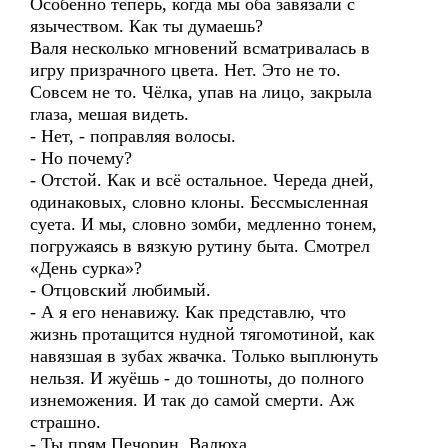
Особенно теперь, когда мы оба завязали с
язычеством. Как ты думаешь?
Валя несколько мгновений всматривалась в
игру призрачного цвета. Нет. Это не то.
Совсем не то. Чёлка, упав на лицо, закрыла
глаза, мешая видеть.
- Нет, - поправляя волосы.
- Но почему?
- Отстой. Как и всё остальное. Череда дней,
одинаковых, словно клоны. Бессмысленная
суета. И мы, словно зомби, медленно тонем,
погружаясь в вязкую рутину быта. Смотрел
«День сурка»?
- Отцовский любимый.
- А я его ненавижу. Как представлю, что
жизнь протащится нудной тягомотиной, как
навязшая в зубах жвачка. Только выплюнуть
нельзя. И жуёшь - до тошноты, до полного
изнеможения. И так до самой смерти. Аж
страшно.
- Ты прям Печорин, Валюха