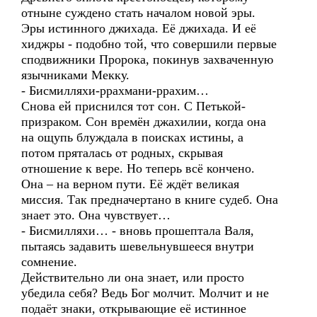
отныне суждено стать началом новой эры.
Эры истинного джихада. Её джихада. И её
хиджры - подобно той, что совершили первые
сподвижники Пророка, покинув захваченную
язычниками Мекку.
- Бисмилляхи-ррахмани-ррахим…
Снова ей приснился тот сон. С Петькой-
призраком. Сон времён джахилии, когда она
на ощупь блуждала в поисках истины, а
потом пряталась от родных, скрывая
отношение к вере. Но теперь всё кончено.
Она – на верном пути. Её ждёт великая
миссия. Так предначертано в книге судеб. Она
знает это. Она чувствует…
- Бисмилляхи… - вновь прошептала Валя,
пытаясь задавить шевельнувшееся внутри
сомнение.
Действительно ли она знает, или просто
убедила себя? Ведь Бог молчит. Молчит и не
подаёт знаки, открывающие её истинное