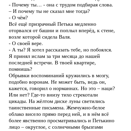
- Почему ты… - она с трудом подбирая слова.
– И почему ты не сказал мне тогда?
- О чём?
Всё ещё призрачный Петька медленно
оторвался от башни и поплыл вперёд, к стене,
возле которой сидела Валя.
- О своей вере.
- А ты? Я хотел рассказать тебе, но побоялся.
Я принял ислам за три месяца до нашей
последней встречи. В твоей квартире,
помнишь?
Обрывки воспоминаний кружились в мозгу,
подобно воронам. Не может быть, ведь он,
кажется, говорил о норманнах. Но это – наци?
Или нет? Где-то внизу тихо стрекотали
цикады. На жёлтом диске луны светились
таинственные письмена. Жемчужно-белое
облако висело прямо перед ней, и в нём всё
более явственно просматривались и Петькино
лицо – округлое, с солнечными брызгами