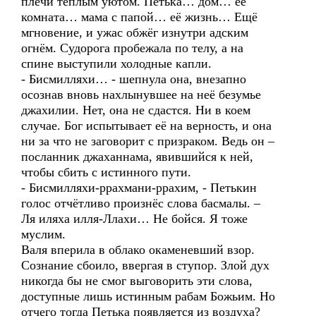
плечи тёплым уютом. Петька… дом… её
комната… мама с папой… её жизнь… Ещё
мгновение, и ужас обжёг изнутри адским
огнём. Судорога пробежала по телу, а на
спине выступили холодные капли.
- Бисмилляхи… - шепнула она, внезапно
осознав вновь нахлынувшее на неё безумье
джахилии. Нет, она не сдастся. Ни в коем
случае. Бог испытывает её на верность, и она
ни за что не заговорит с призраком. Ведь он –
посланник джаханнама, явившийся к ней,
чтобы сбить с истинного пути.
- Бисмилляхи-ррахмани-ррахим, - Петькин
голос отчётливо произнёс слова басмалы. –
Ля иляха илля-Ллахи… Не бойся. Я тоже
муслим.
Валя вперила в облако окаменевший взор.
Сознание сбоило, ввергая в ступор. Злой дух
никогда бы не смог выговорить эти слова,
доступные лишь истинным рабам Божьим. Но
отчего тогда Петька появляется из воздуха?