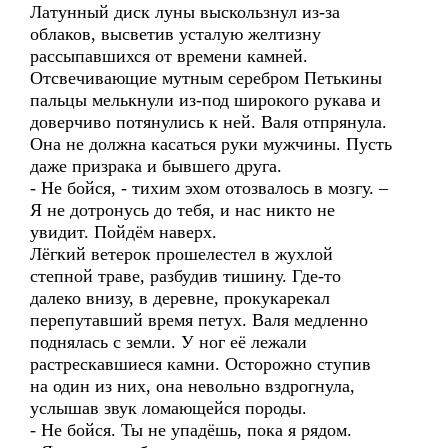
Латунный диск луны выскользнул из-за
облаков, высветив усталую желтизну
рассыпавшихся от времени камней.
Отсвечивающие мутным серебром Петькины
пальцы мелькнули из-под широкого рукава и
доверчиво потянулись к ней. Валя отпрянула.
Она не должна касаться руки мужчины. Пусть
даже призрака и бывшего друга.
- Не бойся, - тихим эхом отозвалось в мозгу. –
Я не дотронусь до тебя, и нас никто не
увидит. Пойдём наверх.
Лёгкий ветерок прошелестел в жухлой
степной траве, разбудив тишину. Где-то
далеко внизу, в деревне, прокукарекал
перепутавший время петух. Валя медленно
поднялась с земли. У ног её лежали
растрескавшиеся камни. Осторожно ступив
на один из них, она невольно вздрогнула,
услышав звук ломающейся породы.
- Не бойся. Ты не упадёшь, пока я рядом.