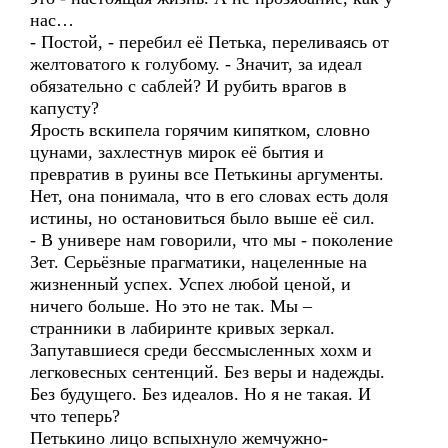
нас…
- Постой, - перебил её Петька, переливаясь от
желтоватого к голубому. - Значит, за идеал
обязательно с саблей? И рубить врагов в
капусту?
Ярость вскипела горячим кипятком, словно
цунами, захлестнув мирок её бытия и
превратив в руины все Петькины аргументы.
Нет, она понимала, что в его словах есть доля
истины, но остановиться было выше её сил.
- В универе нам говорили, что мы - поколение
Зет. Серьёзные прагматики, нацеленные на
жизненный успех. Успех любой ценой, и
ничего больше. Но это не так. Мы –
странники в лабиринте кривых зеркал.
Запутавшиеся среди бессмысленных хохм и
легковесных сентенций. Без веры и надежды.
Без будущего. Без идеалов. Но я не такая. И
что теперь?
Петькино лицо вспыхнуло жемчужно-