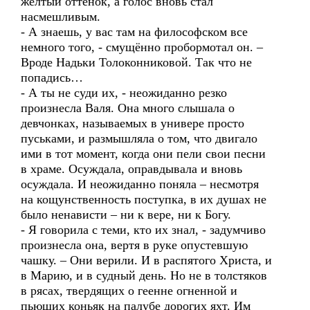
жёлтый оттенок, а голос вновь стал
насмешливым.
- А знаешь, у вас там на философском все
немного того, - смущённо пробормотал он. –
Вроде Надьки Толоконниковой. Так что не
попадись…
- А ты не суди их, - неожиданно резко
произнесла Валя. Она много слышала о
девчонках, называемых в универе просто
пуськами, и размышляла о том, что двигало
ими в тот момент, когда они пели свои песни
в храме. Осуждала, оправдывала и вновь
осуждала. И неожиданно поняла – несмотря
на кощунственность поступка, в их душах не
было ненависти – ни к вере, ни к Богу.
- Я говорила с теми, кто их знал, - задумчиво
произнесла она, вертя в руке опустевшую
чашку. – Они верили. И в распятого Христа, и
в Марию, и в судный день. Но не в толстяков
в рясах, твердящих о геенне огненной и
пьющих коньяк на палубе дорогих яхт. Им