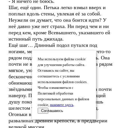
- Я ничего не боюсь.
Шаг, ещё один. Петька легко взмыл вверх и
поплыл вдоль стены, увлекая её за собой.
Неужели он думает, что она боится идти? У
неё давно уже нет страха. Ни перед чем и ни
перед кем, кроме Всевышнего, указавшего ей
истинный путь джихада.
Ещё шаг… Длинный подол путался под
ногами, мешая держать равновесие, но что-то
рядом поддерживало её, не давая упасть. Она
Мы используем файлы cookie
почти не видела Петьку, лишь ощущала рядом
для улучшения работы сайта.
мягкое, уютное тепло. Душа тонула в
Оставаясь на сайте, вы
бесконечности, погружаясь в черноту
соглашаетесь с условиями
обнимающего холм неба и отзываясь
использования файлов cookies.
Чтобы ознакомиться с
звёздными вспышками. Ещё шаг… Она почти
Политикой обработки
наверху. Под ней – странный, обнимающий
персональных данных и файлов
душу покой. Молчание, нарушаемое лишь
cookie,
нажмите здесь
.
шелестом травы и тихим треском цикад.
Соглашаюсь
Огоньки в окнах домов. И она – на
развалинах древней крепости, в преддверии
великой миссии…