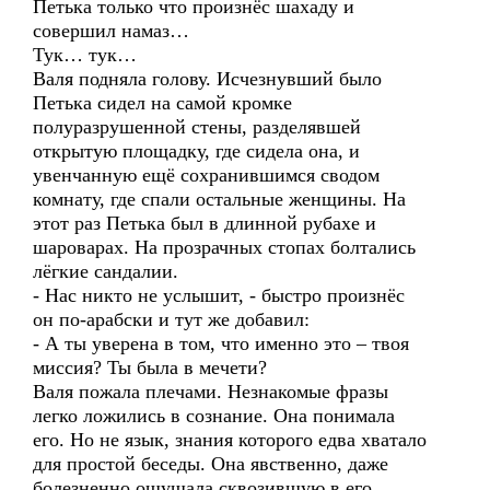
Петька только что произнёс шахаду и
совершил намаз…
Тук… тук…
Валя подняла голову. Исчезнувший было
Петька сидел на самой кромке
полуразрушенной стены, разделявшей
открытую площадку, где сидела она, и
увенчанную ещё сохранившимся сводом
комнату, где спали остальные женщины. На
этот раз Петька был в длинной рубахе и
шароварах. На прозрачных стопах болтались
лёгкие сандалии.
- Нас никто не услышит, - быстро произнёс
он по-арабски и тут же добавил:
- А ты уверена в том, что именно это – твоя
миссия? Ты была в мечети?
Валя пожала плечами. Незнакомые фразы
легко ложились в сознание. Она понимала
его. Но не язык, знания которого едва хватало
для простой беседы. Она явственно, даже
болезненно ощущала сквозившую в его