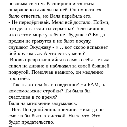
розовым светом. Расширившиеся глаза
ошарашено глядели на неё. Он попытался
было ответить, но Валя перебила его.
- Не передёргивай. Меня всё достало. Пойми,
что делать, если ты серьёзна? Если видишь,
что в этом мире у тебя нет будущего? Когда
предки не грызутся и не бьют посуду,
слушают Окуджаву - «… вот скоро вспыхнет
бой кругом…». А что есть у меня?
Вновь превратившийся в самого себя Петька
сидел на диване и наблюдал за своей бывшей
подругой. Помолчав немного, он медленно
произнёс:
- Так ты хотела бы в совдепию? На БАМ, на
комсомольские стройки? Ты была бы
счастлива в то время?
Валя на мгновение задумалась.
- Нет. По одной лишь причине. Никогда не
смогла бы быть атеисткой. Ни за что. Это
будет предательство.