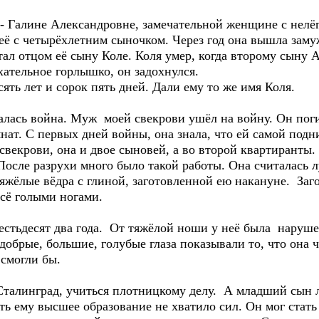
 - Галине Александровне, замечательной женщине с нелё
 её с четырёхлетним сыночком. Через год она вышла заму
тал отцом её сыну Коле. Коля умер, когда второму сыну 
ательное горлышко, он задохнулся.
сять лет и сорок пять дней. Дали ему то же имя Коля.
чалась война. Муж моей свекрови ушёл на войну. Он пог
нат. С первых дней войны, она знала, что ей самой подн
векрови, она и двое сыновей, а во второй квартиранты.
 После разрухи много было такой работы. Она считалась 
тяжёлые вёдра с глиной, заготовленной ею накануне. Загот
всё голыми ногами.
шестьдесят два года. От тяжёлой ноши у неё была наруш
добрые, большие, голубые глаза показывали то, что она 
 смогли бы.
талинград, учиться плотницкому делу. А младший сын 
ть ему высшее образование не хватило сил. Он мог стат