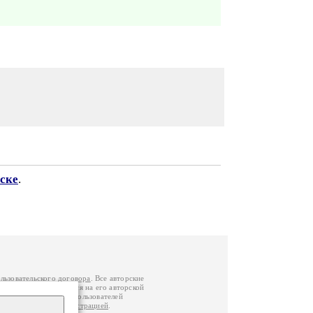
ске
.
льзовательского договора
. Все авторские
у вы можете обратиться на его авторской
й Федерации
. Данные пользователей
е
и
связаться с администрацией
.