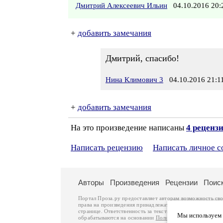
Дмитрий Алексеевич Ильин
04.10.2016 20
+
добавить замечания
Дмитрий, спасибо!
Нина Климович 3
04.10.2016 21:1
+
добавить замечания
На это произведение написаны
4 реценз
Написать рецензию
Написать личное 
Авторы
Произведения
Рецензии
Поис
Портал Проза.ру предоставляет авторам возможность св
права на произведения принадлежат авторам и охраняют
странице. Ответственность за тексты произведений авто
Мы используем ф
обрабатываются на основании
Политики обработки перс