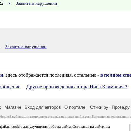
:22
•
Заявить о нарушении
1
Заявить о нарушении
ии
, здесь отображается последняя, остальные -
в полном спи
сообщение
Другие произведения автора Нина Климович 3
к
Магазин
Вход для авторов
О портале
Стихи.ру
Проза.ру
ободной публикации своих литературных произведений в сети Интернет на основании
по
ся
законом
. Перепечатка произведений возможна только с согласия его автора, к котором
ры несут самостоятельно на основании
правил публикации
и
законодательства Российско
айлы cookie для улучшения работы сайта. Оставаясь на сайте, вы
ональных данных
. Вы также можете посмотреть более подробную
информацию о портал