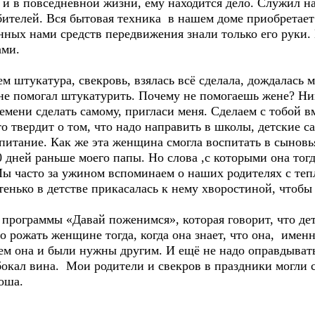
и в повседневной жизни, ему находится дело. Служил на
ителей. Вся бытовая техника в нашем доме приобретает 
ных нами средств передвижения знали только его руки. 
ами.
м штукатура, свекровь, взялась всё сделала, дождалась м
мне помогал штукатурить. Почему не помогаешь жене? Нине
ремени сделать самому, пригласи меня. Сделаем с тобой в
о твердит о том, что надо направить в школы, детские с
питание. Как же эта женщина смогла воспитать в сынов
 дней раньше моего папы. Но слова ,с которыми она тогд
 Мы часто за ужином вспоминаем о наших родителях с те
стенько в детстве прикасалась к нему хворостиной, чтобы
 программы «Давай поженимся», которая говорит, что дет
о рожать женщине тогда, когда она знает, что она, именн
м она и были нужны другим. И ещё не надо оправдывать 
кал вина. Мои родители и свекров в праздники могли с
оша.