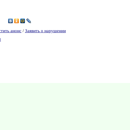
2
стить анонс
/
Заявить о нарушении
3