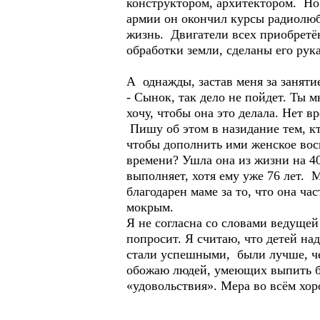
конструктором, архитектором. Но 
армии он окончил курсы радиолюб
жизнь. Двигатели всех приобретён
обработки земли, сделаны его рук
А однажды, застав меня за занятие
- Сынок, так дело не пойдет. Ты 
хочу, чтобы она это делала. Нет в
Пишу об этом в назидание тем, кт
чтобы дополнить ими женское вос
времени? Ушла она из жизни на 40
выполняет, хотя ему уже 76 лет.
благодарен маме за то, что она ча
мокрым.
Я не согласна со словами ведущей
попросит. Я считаю, что детей над
стали успешными, были лучше, че
обожаю людей, умеющих выпить бо
«удовольствия». Мера во всём хор