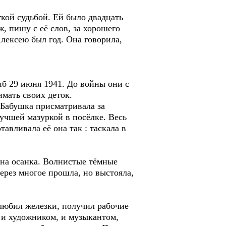
гкой судьбой. Ей было двадцать
ж, пишу с её слов, за хорошего
Алексею был год. Она говорила,
иб 29 июня 1941. До войны они с
имать своих деток.
 Бабушка присматривала за
лучшей мазуркой в посёлке. Весь
авливала её она так : таскала в
ена осанка. Волнистые тёмные
через многое прошла, но выстояла,
любил железки, получил рабочие
ь и художником, и музыкантом,