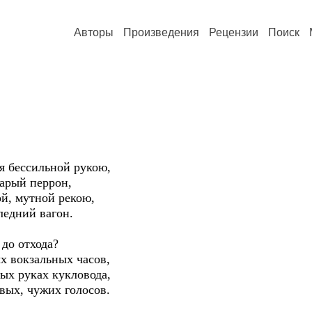
Авторы
Произведения
Рецензии
Поиск
ся бессильной рукою,
тарый перрон,
й, мутной рекою,
ледний вагон.
 до отхода?
х вокзальных часов,
ых руках кукловода,
вых, чужих голосов.