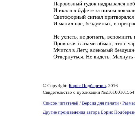
Паровозный гудок надрывался поб
И икала в буфете за пивом вокзал
Светофорный сигнал притворялся 
И манил нас, бездумных, в прекр
Не успеть, не догнать, вспомнить 
Провожая глазами обман, что с ча
Мчится в Лету, влекомый бездушн
Отвернуться. Не видеть. Махнуть
© Copyright:
Борис Подберезин
, 2016
Свидетельство о публикации №21610010156
Список читателей
/
Версия для печати
/
Разме
Другие произведения автора Борис Подберез