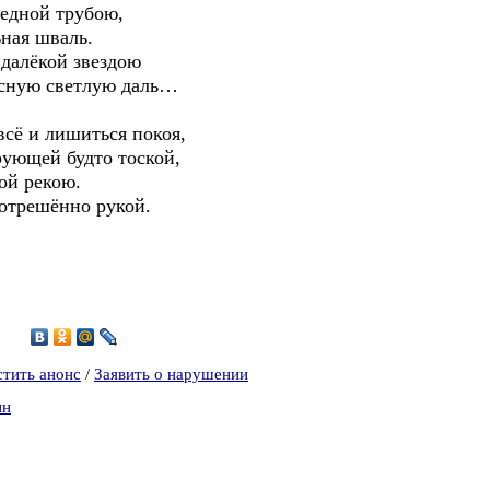
едной трубою,
ьная шваль.
далёкой звездою
асную светлую даль…
всё и лишиться покоя,
рующей будто тоской,
ой рекою.
 отрешённо рукой.
4
стить анонс
/
Заявить о нарушении
ин