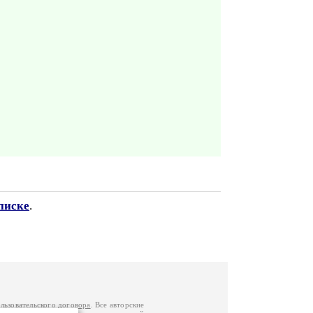
писке
.
льзовательского договора
. Все авторские