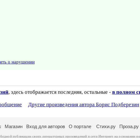
ить о нарушении
нзий
, здесь отображается последняя, остальные -
в полном с
сообщение
Другие произведения автора Борис Подберезин
к
Магазин
Вход для авторов
О портале
Стихи.ру
Проза.ру
ободной публикации своих литературных произведений в сети Интернет на основании
по