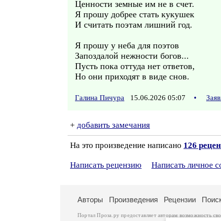
Ценности земные им не в счет.
Я прошу добрее стать кукушек
И считать поэтам лишний год.
Я прошу у неба для поэтов
Запоздалой нежности богов...
Пусть пока оттуда нет ответов,
Но они приходят в виде снов.
Галина Пичура
15.06.2026 05:07
•
Заяв
+
добавить замечания
На это произведение написано
126 реце
Написать рецензию
Написать личное 
Авторы
Произведения
Рецензии
Поис
Портал Проза.ру предоставляет авторам возможность св