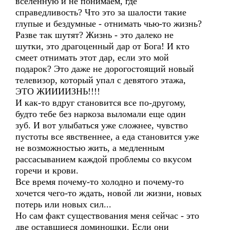
вселенную и не понимаем, где
справедливость? Что это за шалости такие
глупые и бездумные - отнимать чью-то жизнь?
Разве так шутят? Жизнь - это далеко не
шутки, это драгоценный дар от Бога! И кто
смеет отнимать этот дар, если это мой
подарок? Это даже не дорогостоящий новый
телевизор, который упал с девятого этажа,
ЭТО ЖИИИИЗНЬ!!!!
И как-то вдруг становится все по-другому,
будто тебе без наркоза выломали еще один
зуб. И вот улыбаться уже сложнее, чувство
пустоты все явственнее, а еда становится уже
не возможностью жить, а медленным
рассасыванием каждой проблемы со вкусом
горечи и крови.
Все время почему-то холодно и почему-то
хочется чего-то ждать, новой ли жизни, новых
потерь или новых сил...
Но сам факт существования меня сейчас - это
две оставшиеся доминошки. Если они