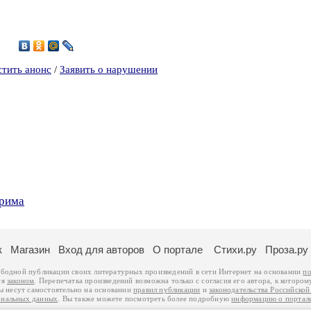
3
стить анонс
/
Заявить о нарушении
грима
к
Магазин
Вход для авторов
О портале
Стихи.ру
Проза.ру
ободной публикации своих литературных произведений в сети Интернет на основании
по
ся
законом
. Перепечатка произведений возможна только с согласия его автора, к котором
ры несут самостоятельно на основании
правил публикации
и
законодательства Российско
ональных данных
. Вы также можете посмотреть более подробную
информацию о портал