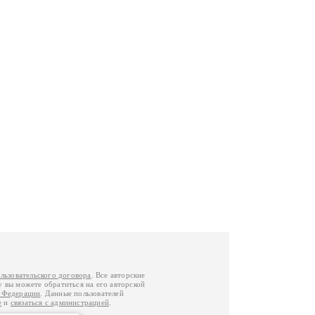
льзовательского договора
. Все авторские
у вы можете обратиться на его авторской
й Федерации
. Данные пользователей
е
и
связаться с администрацией
.