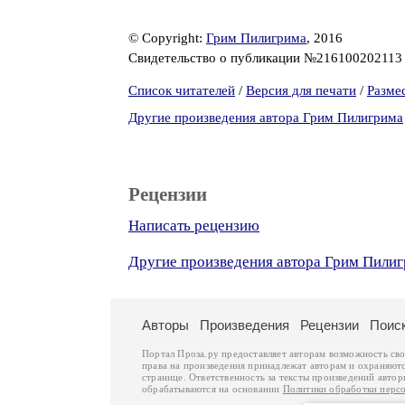
© Copyright:
Грим Пилигрима
, 2016
Свидетельство о публикации №21610020211
Список читателей
/
Версия для печати
/
Разме
Другие произведения автора Грим Пилигрима
Рецензии
Написать рецензию
Другие произведения автора Грим Пили
Авторы
Произведения
Рецензии
Поис
Портал Проза.ру предоставляет авторам возможность св
права на произведения принадлежат авторам и охраняют
странице. Ответственность за тексты произведений авто
обрабатываются на основании
Политики обработки перс