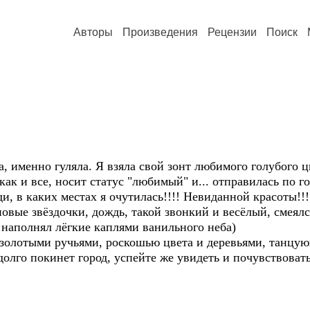
Авторы
Произведения
Рецензии
Поиск
а, именно гуляла. Я взяла свой зонт любимого голубого 
ак и все, носит статус "любимый" и... отправилась по г
люди, в каких местах я очутилась!!!! Невиданной красоты!
овые звёздочки, дождь, такой звонкий и весёлый, смеялся
 наполнял лёгкие каплями ванильного неба)
 золотыми ручьями, роскошью цвета и деревьями, танцующ
олго покинет город, успейте же увидеть и почувствовать