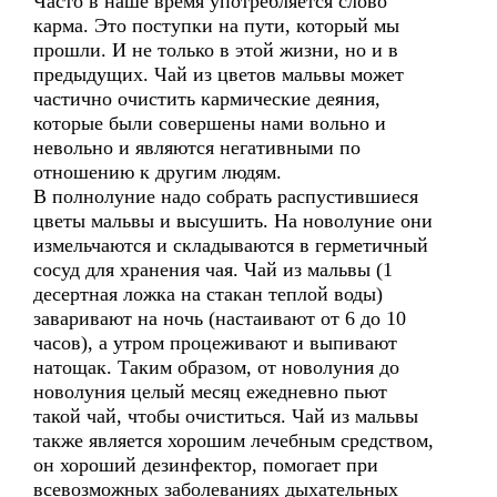
Часто в наше время употребляется слово
карма. Это поступки на пути, который мы
прошли. И не только в этой жизни, но и в
предыдущих. Чай из цветов мальвы может
частично очистить кармические деяния,
которые были совершены нами вольно и
невольно и являются негативными по
отношению к другим людям.
В полнолуние надо собрать распустившиеся
цветы мальвы и высушить. На новолуние они
измельчаются и складываются в герметичный
сосуд для хранения чая. Чай из мальвы (1
десертная ложка на стакан теплой воды)
заваривают на ночь (настаивают от 6 до 10
часов), а утром процеживают и выпивают
натощак. Таким образом, от новолуния до
новолуния целый месяц ежедневно пьют
такой чай, чтобы очиститься. Чай из мальвы
также является хорошим лечебным средством,
он хороший дезинфектор, помогает при
всевозможных заболеваниях дыхательных