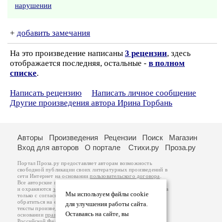
нарушении
+
добавить замечания
На это произведение написаны
3 рецензии
, здесь
отображается последняя, остальные -
в полном
списке
.
Написать рецензию
Написать личное сообщение
Другие произведения автора Ирина Горбань
Авторы
Произведения
Рецензии
Поиск
Магазин
Вход для авторов
О портале
Стихи.ру
Проза.ру
Портал Проза.ру предоставляет авторам возможность
свободной публикации своих литературных произведений в
сети Интернет на основании
пользовательского договора
.
Все авторские права на произведения принадлежат авторам
и охраняются
законом
. Перепечатка произведений возможна
Мы используем файлы cookie
только с согласия его автора, к которому вы можете
обратиться на его авторской странице. Ответственность за
для улучшения работы сайта.
тексты произведений авторы несут самостоятельно на
Оставаясь на сайте, вы
основании
правил публикации
и
законодательства
Российской Федерации
. Данные пользователей