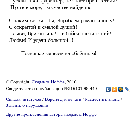
Пускай, твой фарватер, не знает препятствий!
Пусть в море, ты счастье найдёшь!
С таким же, как Ты, Кораблём романтичным!
С открытой и смелой душой!
Плыви, Бригантина! Не бойся препятствий!
Любви! И удачи большой!!!
Посвящается всем влюблённым!
© Copyright:
Людмила Иоффе
, 2016
Свидетельство о публикации №216101900440
Список читателей
/
Версия для печати
/
Разместить анонс
/
Заявить о нарушении
Другие произведения автора Людмила Иоффе