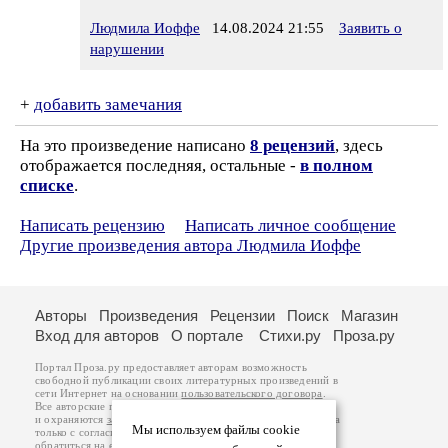
Людмила Иоффе
14.08.2024 21:55
Заявить о
нарушении
+
добавить замечания
На это произведение написано
8 рецензий
, здесь
отображается последняя, остальные -
в полном
списке
.
Написать рецензию
Написать личное сообщение
Другие произведения автора Людмила Иоффе
Авторы
Произведения
Рецензии
Поиск
Магазин
Вход для авторов
О портале
Стихи.ру
Проза.ру
Портал Проза.ру предоставляет авторам возможность
свободной публикации своих литературных произведений в
сети Интернет на основании
пользовательского договора
.
Все авторские права на произведения принадлежат авторам
и охраняются
законом
. Перепечатка произведений возможна
Мы используем файлы cookie
только с согласия его автора, к которому вы можете
обратиться на его авторской странице. Ответственность за