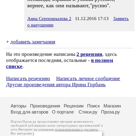
вернее, как они называют,"русню".
Анна Серпокрылова 2
11.12.2016 17:13
Заявить
о нарушении
+
добавить замечания
На это произведение написаны
2 рецензии
, здесь
отображается последняя, остальные -
в полном
списке
.
Написать рецензию
Написать личное сообщение
Другие произведения автора Ирина Горбань
Авторы
Произведения
Рецензии
Поиск
Магазин
Вход для авторов
О портале
Стихи.ру
Проза.ру
Портал Проза.ру предоставляет авторам возможность
свободной публикации своих литературных произведений в
сети Интернет на основании
пользовательского договора
.
Все авторские права на произведения принадлежат авторам