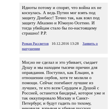
Идиоты потому и спорят, что война их не
коснулась. А ведь Путин мог взять под
защиту Донбасс! Точно так, как взял под
защиту Абхазию и Южную Осетию. И
тогда убийцам стало бы по-настоящему
страшно! Р.Р.
Роман Рассветов
10.12.2016 13:28
Заявить о
нарушении
Мог,но не сделал и это убивает, съедает
Душу и мы находим тысячи причин для
оправдания. Поступил, как Ельцин, в
отношении сербов, хотя те молили о
помощи. Сейчас погибают лучшие из
лучших, те кто всем Сердцем и Душой с
Россией, останется бандерьё, которое уже и
так оккупировало Москву и Санкт-
Петербург, и будут гадить по тихому,
ненавидя, взрывая и убивая русских,