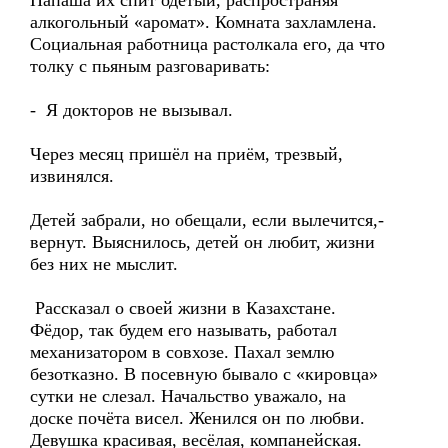
Папаша их спит одетый, распространяя
алкогольный «аромат». Комната захламлена.
Социальная работница растолкала его, да что
толку с пьяным разговаривать:
- Я докторов не вызывал.
Через месяц пришёл на приём, трезвый,
извинялся.
Детей забрали, но обещали, если вылечится,-
вернут. Выяснилось, детей он любит, жизни
без них не мыслит.
Рассказал о своей жизни в Казахстане.
Фёдор, так будем его называть, работал
механизатором в совхозе. Пахал землю
безотказно. В посевную бывало с «кировца»
сутки не слезал. Начальство уважало, на
доске почёта висел. Женился он по любви.
Девушка красивая, весёлая, компанейская.