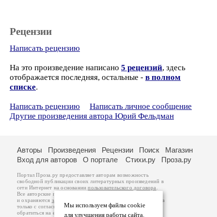
Рецензии
Написать рецензию
На это произведение написано
5 рецензий
, здесь
отображается последняя, остальные -
в полном
списке
.
Написать рецензию
Написать личное сообщение
Другие произведения автора Юрий Фельдман
Авторы
Произведения
Рецензии
Поиск
Магазин
Вход для авторов
О портале
Стихи.ру
Проза.ру
Портал Проза.ру предоставляет авторам возможность
свободной публикации своих литературных произведений в
сети Интернет на основании
пользовательского договора
.
Все авторские права на произведения принадлежат авторам
и охраняются
законом
. Перепечатка произведений возможна
Мы используем файлы cookie
только с согласия его автора, к которому вы можете
обратиться на его авторской странице. Ответственность за
для улучшения работы сайта.