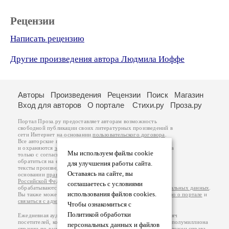
Рецензии
Написать рецензию
Другие произведения автора Людмила Иоффе
Авторы
Произведения
Рецензии
Поиск
Магазин
Вход для авторов
О портале
Стихи.ру
Проза.ру
Портал Проза.ру предоставляет авторам возможность
свободной публикации своих литературных произведений в
сети Интернет на основании
пользовательского договора
.
Все авторские права на произведения принадлежат авторам
и охраняются
законом
. Перепечатка произведений возможна
Мы используем файлы cookie
только с согласия его автора, к которому вы можете
обратиться на его авторской странице. Ответственность за
для улучшения работы сайта.
тексты произведений авторы несут самостоятельно на
Оставаясь на сайте, вы
основании
правил публикации
и
законодательства
Российской Федерации
. Данные пользователей
соглашаетесь с условиями
обрабатываются на основании
Политики обработки персональных данных
.
использования файлов cookies.
Вы также можете посмотреть более подробную
информацию о портале
и
связаться с администрацией
.
Чтобы ознакомиться с
Политикой обработки
Ежедневная аудитория портала Проза.ру – порядка 100 тысяч
посетителей, которые в общей сумме просматривают более полумиллиона
персональных данных и файлов
страниц по данным счетчика посещаемости, который расположен справа