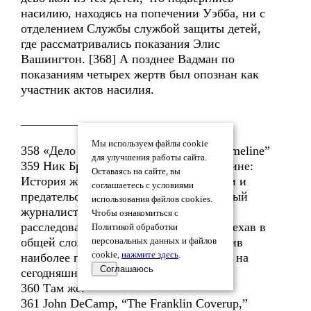
насилию, находясь на попечении Уэбба, ни с
отделением Службы службой защиты детей,
где рассматривались показания Элис
Вашингтон. [368] А позднее Вадман по
показаниям четырех жертв был опознан как
участник актов насилия.
______________
Мы используем файлы cookie
358 «Дело во Франклине», “Franklin Timeline”
для улучшения работы сайта.
359 Ник Брайант, «Скандал во Франклине:
Оставаясь на сайте, вы
История жестокого обращения с детьми и
соглашаетесь с условиями
предательства». Ник Брайант - известный
использования файлов cookies.
журналист, который почти десять лет
Чтобы ознакомиться с
расследовал случай во Франклине, проехав в
Политикой обработки
общей сложности 40000 миль и составив
персональных данных и файлов
cookie,
нажмите здесь
.
наиболее полный отчет о тех событиях на
Соглашаюсь
сегодняшний день...
360 Там же.
361 John DeCamp, “The Franklin Coverup,”