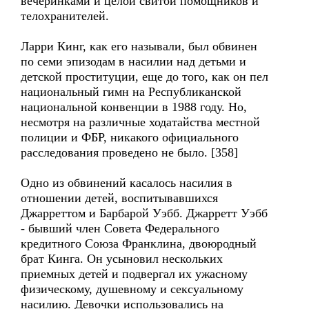
вечеринками и целой свитой помощников и
телохранителей.
Ларри Кинг, как его называли, был обвинен
по семи эпизодам в насилии над детьми и
детской проституции, еще до того, как он пел
национальный гимн на Республиканской
национальной конвенции в 1988 году. Но,
несмотря на различные ходатайства местной
полиции и ФБР, никакого официального
расследования проведено не было. [358]
Одно из обвинений касалось насилия в
отношении детей, воспитывавшихся
Джарреттом и Барбарой Уэбб. Джарретт Уэбб
- бывший член Совета Федерального
кредитного Союза Франклина, двоюродный
брат Кинга. Он усыновил нескольких
приемных детей и подвергал их ужасному
физическому, душевному и сексуальному
насилию. Девочки использовались на