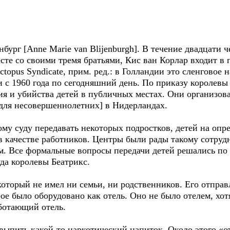
ург [Anne Marie van Blijenburgh]. В течение двадцати 
месте со своими тремя братьями, Кис ван Корлар входит 
topus Syndicate, прим. ред.: в Голландии это сленговое
и с 1960 года по сегодняшний день. По приказу королев
я и убийства детей в публичных местах. Они организов
 для несовершеннолетних] в Нидерландах.
му суду передавать некоторых подростков, детей на оп
 качестве работников. Центры были рады такому сотрудн
. Все формальные вопросы передачи детей решались по 
да королевы Беатрикс.
оторый не имел ни семьи, ни родственников. Его отправл
орое было оборудовано как отель. Оно не было отелем, х
аботающий отель.
 выпить какой-то наркотический напиток. Около этого «от