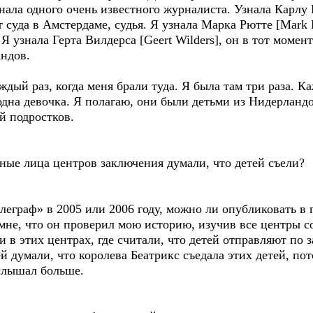
нала одного очень известного журналиста. Узнала Карлу Е
суда в Амстердаме, судья. Я узнала Марка Рютте [Mark R
 узнала Герта Вилдерса [Geert Wilders], он в тот момен
ндов.
дый раз, когда меня брали туда. Я была там три раза. К
одна девочка. Я полагаю, они были детьми из Нидерланд
й подростков.
ные лица центров заключения думали, что детей съели?
леграф» в 2005 или 2006 году, можно ли опубликовать в 
мне, что он проверил мою историю, изучив все центры с
и в этих центрах, где считали, что детей отправляют по 
й думали, что королева Беатрикс съедала этих детей, по
 слышал больше.