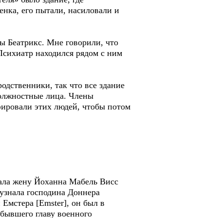
енка, его пытали, насиловали и
вы Беатрикс. Мне говорили, что
сихиатр находился рядом с ним
одственники, так что все здание
олжностные лица. Члены
фировали этих людей, чтобы потом
нала жену Йоханна Мабель Висс
 узнала господина Доннера
 Емстера [Emster], он был в
, бывшего главу военного