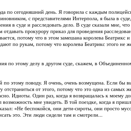
 года по сегодняшний день. Я говорила с каждым полицейс
иновником, с представителями Интерпола, я была в суде,
ия в суде и расследовать дело. В суде сказали мне, что
м отдавать прокурору приказ для проведения расследовани
ивается, потому что в этом замешана королева Беатрикс 
 дают по рукам, потому что королева Беатрикс этого не ж
ния по этому делу в другом суде, скажем, в Объединенн
 по этому поводу. Я очень, очень возмущена. Если бы вы 
гу отстраниться от этого, потому что это одна из самых 
асно. Идиоты. Один раз, когда я возвращалась к моему до
 возможность мне увидеть. В той поездке, когда я пришл
казал: «Не беспокойся, они дети-сироты, они просто мусо
сать это. Эти люди сидели там и смотрели...