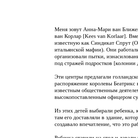
Меня зовут Анна-Мари ван Ближенб
ван Корлар [Kees van Korlaar]. В
известную как Синдикат Спрут (Oc
итальянской мафии). Они работал
организовали пытки, изнасиловани
под стражей подростков [колонии
Эти центры предлагали голландско
распоряжение королевы Беатрикс в
известным общественным деятелем
высокопоставленным офицером су
Из этих детей выбирали ребенка, к
там его доставляли в здание, кот
создавало впечатление, что это р
Ребенка ставили на стол и давали