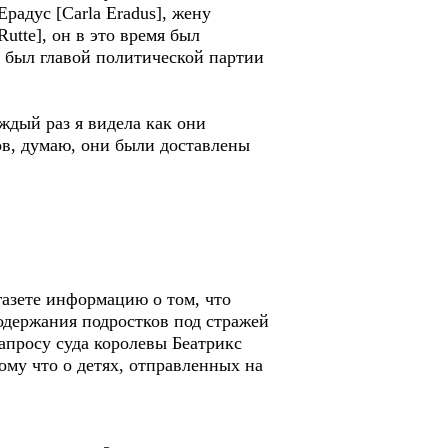
радус [Carla Eradus], жену
utte], он в это время был
т был главой политической партии
аждый раз я видела как они
ов, думаю, они были доставлены
газете информацию о том, что
одержания подростков под стражей
запросу суда королевы Беатрикс
тому что о детях, отправленных на