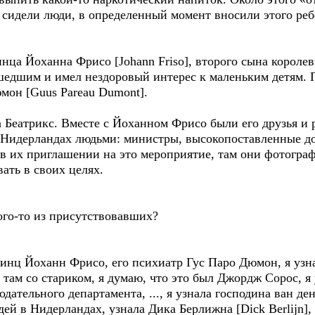
 сидели люди, в определенный момент вносили этого реб
нца Йоханна Фрисо [Johann Friso], второго сына короле
едшим и имел нездоровый интерес к маленьким детям. П
мон [Guus Pareau Dumont].
 Беатрикс. Вместе с Йоханном Фрисо были его друзья и р
 Нидерландах людьми: министры, высокопоставленные д
 в их приглашении на это мероприятие, там они фотогра
ать в своих целях.
ого-то из присутствовавших?
принц Йоханн Фрисо, его психиатр Гус Паро Дюмон, я уз
а там со стариком, я думаю, что это был Джордж Сорос, я
дательного департамента, ..., я узнала господина ван ден
дей в Нидерландах, узнала Дика Берлижна [Dick Berlijn]