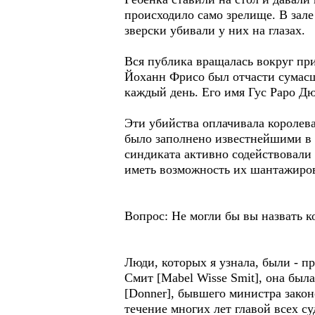
происходило само зрелище. В зале
зверски убивали у них на глазах.
Вся публика вращалась вокруг при
Йоханн Фрисо был отчасти сумасш
каждый день. Его имя Гус Раро Дю
Эти убийства оплачивала королева
было заполнено известнейшими в
синдиката активно содействовали
иметь возможность их шантажиров
Вопрос: Не могли бы вы назвать к
Люди, которых я узнала, были - 
Смит [Mabel Wisse Smit], она был
[Donner], бывшего министра законо
течение многих лет главой всех су