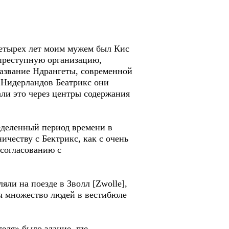
четырех лет моим мужем был Кис
в преступную организацию,
 название Ндрангеты, современной
ы Нидерландов Беатрикс они
али это через центры содержания
ределенный период времени в
ичеству с Бектрикс, как с очень
согласованию с
яли на поезде в Зволл [Zwolle],
отя множество людей в вестибюле
еля» было здание, где