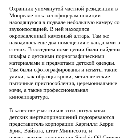
Охранник упомянутой частной резиденции в
Монреале показал офицерам полиции
находящуюся в подвале небольшую камеру со
звукоизоляцией. В ней находился
окровавленный каменный алтарь. Там же
находилось еще два помещения с кандалами в
стенах. В соседнем помещении были найдены
шкафы с детскими порнографическими
материалами и предметами детской одежды.
Там были сфотографированы и изъяты такие
улики, как образцы крови, металлические
пыточные приспособления, церемониальные
мечи, а также профессиональная
киноаппаратура.
В качестве участников этих ритуальных
детских жертвоприношений подозреваются
представитель корпорации Каргиллл Керри
Брик, Вайзата, штат Миннесота, и
представитель корпорации Sinclair Oil Стивен