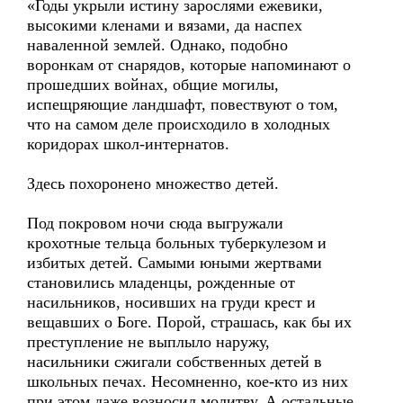
«Годы укрыли истину зарослями ежевики,
высокими кленами и вязами, да наспех
наваленной землей. Однако, подобно
воронкам от снарядов, которые напоминают о
прошедших войнах, общие могилы,
испещряющие ландшафт, повествуют о том,
что на самом деле происходило в холодных
коридорах школ-интернатов.
Здесь похоронено множество детей.
Под покровом ночи сюда выгружали
крохотные тельца больных туберкулезом и
избитых детей. Самыми юными жертвами
становились младенцы, рожденные от
насильников, носивших на груди крест и
вещавших о Боге. Порой, страшась, как бы их
преступление не выплыло наружу,
насильники сжигали собственных детей в
школьных печах. Несомненно, кое-кто из них
при этом даже возносил молитву. А остальные