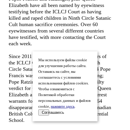
Elizabeth have all been named by eyewitness
testifying before the ICLCJ Court as having
killed and raped children in Ninth Circle Satanic
Cult human sacrifice ceremonies. Over 60
eyewitnesses from several different countries
have testified, with more contacting the Court
each week.
Since 2011 six judges and 28 jury members of
Мы используем файлы cookie
the ICLCJ Court have been litigating Ninth
для улучшения работы сайта.
Circle Satanic Cult members. In Aug 2014 Pope
Оставаясь на сайте, вы
Francis was found guilty of child trafficking;
соглашаетесь с условиями
Pope Ratzinger resigned after his 2013 guilty
использования файлов cookies.
verdict for Crimes Against Humanity and Queen
Чтобы ознакомиться с
Elizabeth and Prince Phillip were issued arrest
Политикой обработки
warrants for their guilty verdicts in the 1964
персональных данных и файлов
disappearance of ten children from the Canadian
cookie,
нажмите здесь
.
Соглашаюсь
British Columbia Kamloops Native Residential
School.