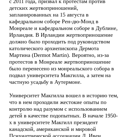
с 2011 года, призвал к протестам против
детских жертвоприношений,
запланированных на 15 августа в
кафедральном соборе Рен-дю-Монд в
Монреале и кафедральном соборе в Дублине,
Ирландия. В Ирландии жертвоприношение
должно было проходить под руководством
католического архиепископа Дермота
Мартина (Dermot Martin). Вероятно, из-за
протестов в Монреале жертвоприношение
было перенесено из монреальского собора в
подвал университета Макгилла, а затем на
частную усадьбу в Аутермоне.
Университет Макгилла вошел в историю тем,
что в нем проходили жестокие опыты по
контролю над разумом с использованием
детей в качестве подопытных. В начале 1950-
х в университете Макгилл президент
канадской, американской и мировой
Психиатрической ассоциации Д. Ивен