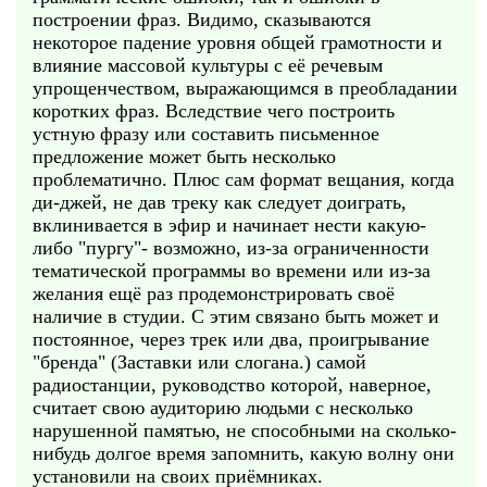
построении фраз. Видимо, сказываются
некоторое падение уровня общей грамотности и
влияние массовой культуры с её речевым
упрощенчеством, выражающимся в преобладании
коротких фраз. Вследствие чего построить
устную фразу или составить письменное
предложение может быть несколько
проблематично. Плюс сам формат вещания, когда
ди-джей, не дав треку как следует доиграть,
вклинивается в эфир и начинает нести какую-
либо "пургу"- возможно, из-за ограниченности
тематической программы во времени или из-за
желания ещё раз продемонстрировать своё
наличие в студии. С этим связано быть может и
постоянное, через трек или два, проигрывание
"бренда" (Заставки или слогана.) самой
радиостанции, руководство которой, наверное,
считает свою аудиторию людьми с несколько
нарушенной памятью, не способными на сколько-
нибудь долгое время запомнить, какую волну они
установили на своих приёмниках.