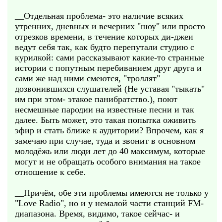
__Отдельная проблема- это наличие всяких
утренних, дневных и вечерних "шоу" или просто
отрезков времени, в течение которых ди-джеи
ведут себя так, как будто перепутали студию с
курилкой: сами рассказывают какие-то странные
истории с попутным перебиванием друг друга и
сами же над ними смеются, "троллят"
дозвонившихся слушателей (Не уставая "тыкать"
им при этом- этакое панибратство.), поют
несмешные пародии на известные песни и так
далее. Быть может, это такая попытка оживить
эфир и стать ближе к аудитории? Впрочем, как я
замечаю при случае, туда и звонит в основном
молодёжь или люди лет до 40 максимум, которые
могут и не обращать особого внимания на такое
отношение к себе.
__Причём, обе эти проблемы имеются не только у
"Love Radio", но и у немалой части станций FM-
диапазона. Время, видимо, такое сейчас- и