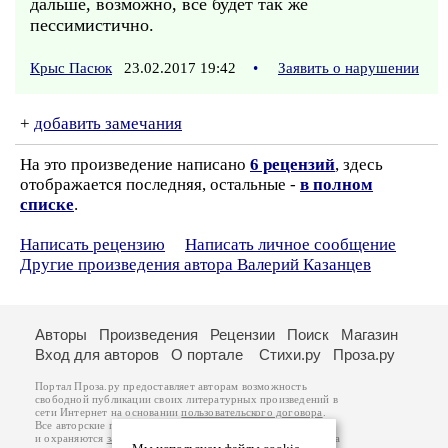
дальше, возможно, всё будет так же
пессимистично.
Крыс Пасюк
23.02.2017 19:42
•
Заявить о нарушении
+
добавить замечания
На это произведение написано
6 рецензий
, здесь
отображается последняя, остальные -
в полном
списке
.
Написать рецензию
Написать личное сообщение
Другие произведения автора Валерий Казанцев
Авторы
Произведения
Рецензии
Поиск
Магазин
Вход для авторов
О портале
Стихи.ру
Проза.ру
Портал Проза.ру предоставляет авторам возможность
свободной публикации своих литературных произведений в
сети Интернет на основании
пользовательского договора
.
Все авторские права на произведения принадлежат авторам
и охраняются
законом
. Перепечатка произведений возможна