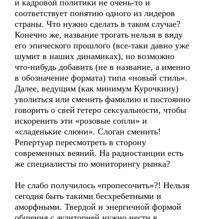
и кадровой политики не очень-то и
соответствует понятию одного из лидеров
страны. Что нужно сделать в таком случае?
Конечно же, название трогать нельзя в виду
его эпического прошлого (все-таки давно уже
шумит в наших динамиках), но возможно
что-нибудь добавить (не в название, а именно
в обозначение формата) типа «новый стиль».
Далее, ведущим (как минимум Курочкину)
уволиться или сменить фамилию и постоянно
говорить о свей гетеро сексуальности, чтобы
искоренить эти «розовые сопли» и
«сладенькие слюни». Слоган сменить!
Репертуар пересмотреть в сторону
современных веяний. На радиостанции есть
же специалисты по мониторингу рынка?
Не слабо получилось «пропесочить»?! Нельзя
сегодня быть такими бесхребетными и
аморфными. Твердой и энергичной формой
общения с аудиторией нужно нести в