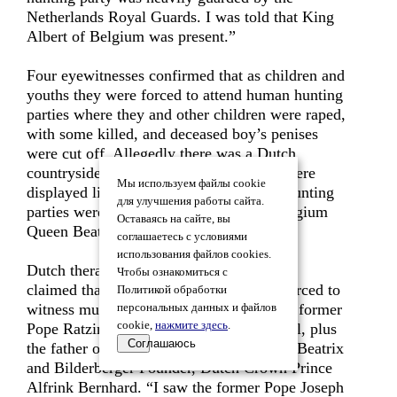
Netherlands Royal Guards. I was told that King
Albert of Belgium was present.”
Four eyewitnesses confirmed that as children and
youths they were forced to attend human hunting
parties where they and other children were raped,
with some killed, and deceased boy’s penises
were cut off. Allegedly there was a Dutch
countryside palace where boys’ penises were
Мы используем файлы cookie
displayed like trophies on a wall. Some hunting
для улучшения работы сайта.
parties were hosted on the grounds of Belgium
Оставаясь на сайте, вы
Queen Beatrix’s Palace.
соглашаетесь с условиями
использования файлов cookies.
Dutch therapist Toos Nijenhuis
Чтобы ознакомиться с
claimed that as a four year-old she was forced to
Политикой обработки
witness murders of children that involved former
персональных данных и файлов
cookie,
нажмите здесь
.
Pope Ratzinger, a Dutch Catholic Cardinal, plus
Соглашаюсь
the father of Netherlands Belgium Queen Beatrix
and Bilderberger Founder, Dutch Crown Prince
Alfrink Bernhard. “I saw the former Pope Joseph