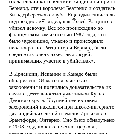
голландский католический кардинал и принц
Бернард, отец королевы Беатрикс и создатель
Бильдербергского клуба. Еще один свидетель
подтвердил: «Я видел, как Йозеф Ратцингер
убивал девочку. Все это происходило во
французском замке осенью 1987 года, это
было чудовищно, ужасно и происходило
неоднократно. Ратцингер и Бернард были
среди этих очень известных людей,
принимавших участие в убийствах».
В Ирландии, Испании и Канаде были
обнаружены 34 массовых детских
захоронения и появились доказательства их
связи с деятельностью участников Культа
Девятого круга. Крупнейшее из таких
захоронений находится при школе-интернате
для индейских детей племени Ирокезов в
Брантфорде, Онтарио. Оно было обнаружено
в 2008 году, но католическая церковь,
канадское правительство и представители