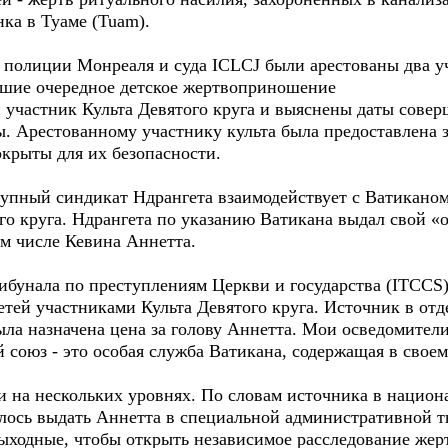
нка в Туаме (Tuam).
 полиции Монреаля и суда ICLCJ были арестованы два уч
вшие очередное детское жертвоприношение
 участник Культа Девятого круга и выяснены даты совер
. Арестованному участнику культа была предоставлена з
окрыты для их безопасности.
упный синдикат Ндрангета взаимодействует с Ватиканом,
о круга. Ндрангета по указанию Ватикана выдал свой «
ом числе Кевина Аннетта.
бунала по преступлениям Церкви и государства (ITCCS),
етей участниками Культа Девятого круга. Источник в отд
ыла назначена цена за голову Аннетта. Мои осведомители 
союз - это особая служба Ватикана, содержащая в свое
ми на нескольких уровнях. По словам источника в нацио
илось выдать Аннетта в специальной административной т
ыходные, чтобы открыть независимое расследование жерт