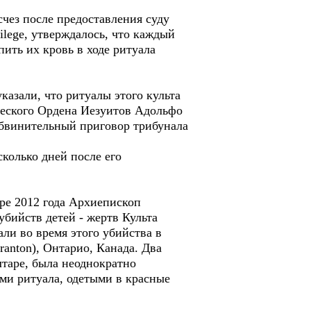
счез после предоставления суду
ilege, утверждалось, что каждый
ить их кровь в ходе ритуала
казали, что ритуалы этого культа
ческого Ордена Иезуитов Адольфо
обвинительный приговор трибунала
колько дней после его
аре 2012 года Архиепископ
бийств детей - жертв Культа
али во время этого убийства в
anton), Онтарио, Канада. Два
лтаре, была неоднократно
ми ритуала, одетыми в красные