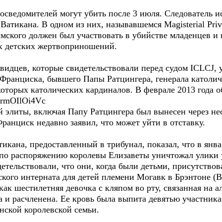
 осведомителей могут убить после 3 июля. Следователь и
Ватикана. В одном из них, называвшемся Magisterial Priv
ского должен был участвовать в убийстве младенцев и п
их детских жертвоприношений.
видцев, которые свидетельствовали перед судом ICLCJ, у
Франциска, бывшего Папы Ратцингера, генерала католи
которых католических кардиналов. В феврале 2013 года 
ormOIlOi4Vc
 элиты, включая Папу Ратцингера был вынесен через нес
ранциск недавно заявил, что может уйти в отставку.
икана, предоставленный в трибунал, показал, что в янв
о распоряжению королевы Елизаветы уничтожал улики у
етельствовали, что они, когда были детьми, присутствов
кого интерната для детей племени Могавк в Брэнтоне (Br
как шестилетняя девочка с кляпом во рту, связанная на а
 и расчленена. Ее кровь была выпита девятью участника
нской королевской семьи.