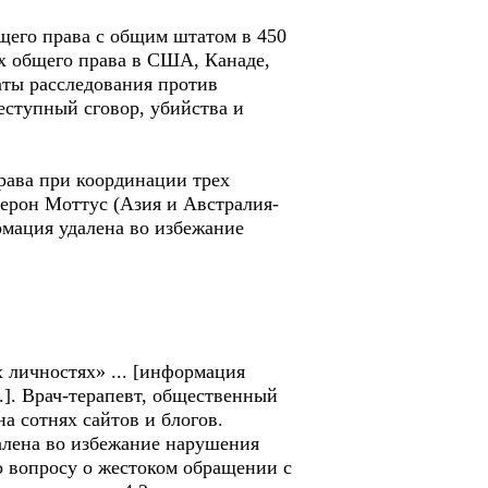
щего права с общим штатом в 450
ах общего права в США, Канаде,
аты расследования против
еступный сговор, убийства и
права при координации трех
ерон Моттус (Азия и Австралия-
рмация удалена во избежание
 личностях» ... [информация
.]. Врач-терапевт, общественный
а сотнях сайтов и блогов.
далена во избежание нарушения
по вопросу о жестоком обращении с