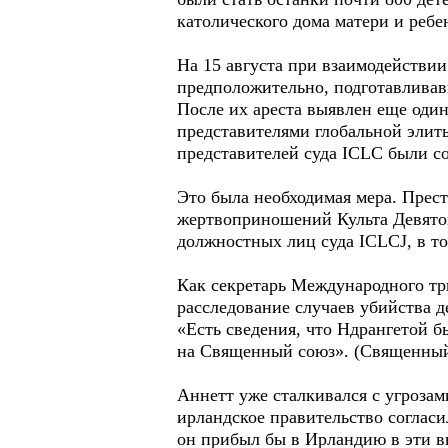
католического дома матери и ребе
На 15 августа при взаимодействии
предположительно, подготавлива
После их ареста выявлен еще один
представителями глобальной элиты
представителей суда ICLC были с
Это была необходимая мера. Прест
жертвоприношений Культа Девятог
должностных лиц суда ICLCJ, в т
Как секретарь Международного три
расследование случаев убийства д
«Есть сведения, что Ндрангетой б
на Священный союз». (Священный 
Аннетт уже сталкивался с угроза
ирландское правительство соглас
он прибыл бы в Ирландию в эти в