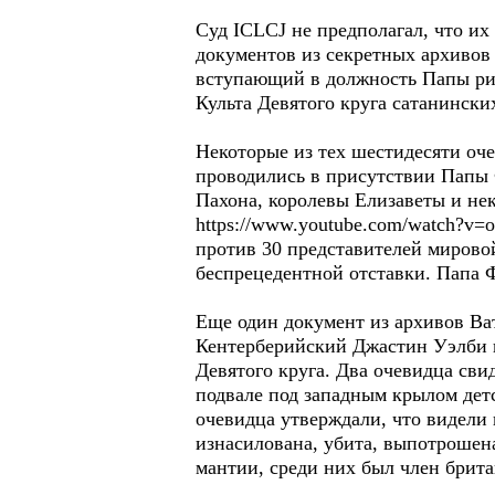
Суд ICLCJ не предполагал, что их
документов из секретных архивов 
вступающий в должность Папы рим
Культа Девятого круга сатанинск
Некоторые из тех шестидесяти оче
проводились в присутствии Папы 
Пахона, королевы Елизаветы и не
https://www.youtube.com/watch?v=
против 30 представителей мировой
беспрецедентной отставки. Папа Ф
Еще один документ из архивов Ват
Кентерберийский Джастин Уэлби п
Девятого круга. Два очевидца свид
подвале под западным крылом детс
очевидца утверждали, что видели 
изнасилована, убита, выпотрошена
мантии, среди них был член брита