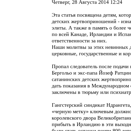
Четверг, 28 Августа 2014 12:24
Эта статья посвящена детям, кото
детских жертвоприношений - изна
элиты. А также в память о более 
по всей Канаде, Ирландии и Испа
ответственности за них.
Наши молитвы за этих невинных д
церковные, государственные и ко
Пропал следователь после подачи
Бергольо и экс-папа Йозеф Ратци
сатанинских детских жертвоприно
дать показания в Международном 
заключены в тюрьму или психиатр
Гангстерский синдикат Ндрангета,
«черную метку» ключевым должнос
королевского двора Великобритани
прибыть в Ирландию в эти выходн
были стать останки почти 800 дет