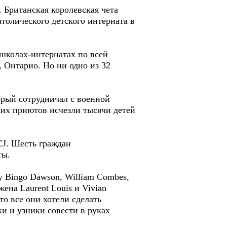
 Британская королевская чета
атолического детского интерната в
 школах-интернатах по всей
 Онтарио. Но ни одно из 32
орый сотрудничал с военной
ских приютов исчезли тысячи детей
CJ. Шесть граждан
ты.
ny Bingo Dawson, William Combes,
жена Laurent Louis и Vivian
о все они хотели сделать
и и узники совести в руках