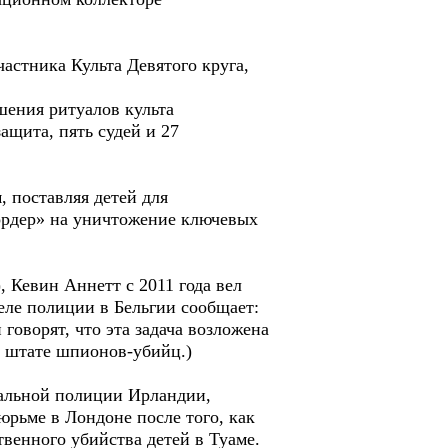
астника Культа Девятого круга,
шения ритуалов культа
ащита, пять судей и 27
 поставляя детей для
ордер» на уничтожение ключевых
 Кевин Аннетт с 2011 года вел
еле полиции в Бельгии сообщает:
говорят, что эта задача возложена
м штате шпионов-убийц.)
нальной полиции Ирландии,
юрьме в Лондоне после того, как
венного убийства детей в Туаме.