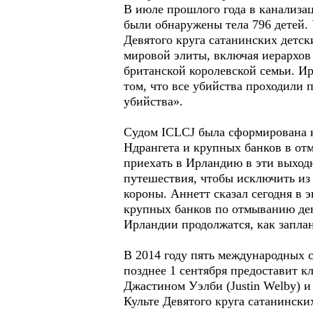
В июле прошлого года в канализа
были обнаружены тела 796 детей.
Девятого круга сатанинских детс
мировой элиты, включая иерархов 
британской королевской семьи. И
том, что все убийства проходили 
убийства».
Судом ICLCJ была сформирована к
Ндрангета и крупных банков в от
приехать в Ирландию в эти выход
путешествия, чтобы исключить из
короны. Аннетт сказал сегодня в
крупных банков по отмыванию ден
Ирландии продолжатся, как заплан
В 2014 году пять международных с
позднее 1 сентября предоставит 
Джастином Уэлби (Justin Welby) 
Культе Девятого круга сатанинск