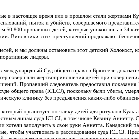
рые в настоящее время или в прошлом стали жертвами Ку
силований, пыток и убийств, совершаемого представите
чем 50 800 пропавших детей, которые упокоились в 34 к
нии. Виновники этих преступлений продолжают беспечно
етей, и мы должны остановить этот детский Холокост, 
рпоративные лидеры.
 в международный Суд общего права в Брюсселе доказате
нгер совершали жертвоприношения детей при совершении
шений. Пропавший следователь предоставил показания 1
суде общего права (ICLCJ), поскольку были убиты, умер
ическую клинику без предъявления каких-либо обвинен
 который организует поставку детей для ритуалов Культа
тным лицам суда ICLCJ, в том числе Кевину Аннетту. Су
и хотели заполучить в свои руки Аннетта. Канадский па
ые, чтобы участвовать в расследовании суда ICLCJ. Пр
ей - жертв ритуального насилия, захороненных в канали