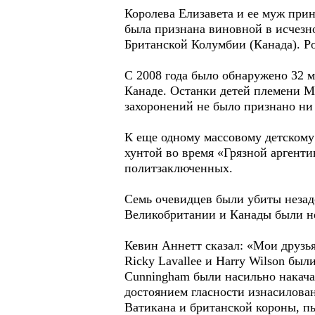
Королева Елизавета и ее муж при
была признана виновной в исчезно
Британской Колумбии (Канада). Ро
С 2008 года было обнаружено 32 
Канаде. Останки детей племени М
захоронений не было признано ни
К еще одному массовому детскому
хунтой во время «Грязной аргенти
политзаключенных.
Семь очевидцев были убиты незад
Великобритании и Канады были н
Кевин Аннетт сказал: «Мои друзья 
Ricky Lavallee и Harry Wilson были
Cunningham были насильно накачан
достоянием гласности изнасилован
Ватикана и британской короны, п