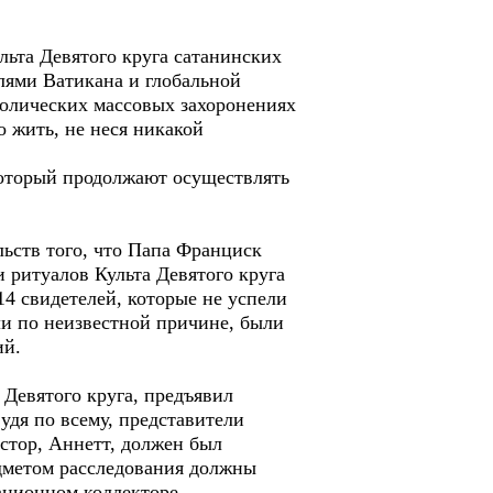
льта Девятого круга сатанинских
лями Ватикана и глобальной
атолических массовых захоронениях
 жить, не неся никакой
который продолжают осуществлять
льств того, что Папа Франциск
 ритуалов Культа Девятого круга
4 свидетелей, которые не успели
ли по неизвестной причине, были
ий.
 Девятого круга, предъявил
дя по всему, представители
стор, Аннетт, должен был
едметом расследования должны
зационном коллекторе