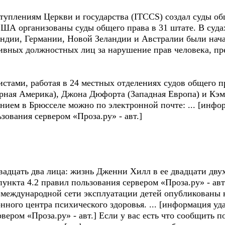
уплениям Церкви и государства (ITCCS) создал суды об
 США организованы суды общего права в 31 штате. В суд
андии, Германии, Новой Зеландии и Австралии были нач
тивных должностных лиц за нарушение прав человека, пр
истами, работая в 24 местных отделениях судов общего 
ерная Америка), Джона Дюфорта (Западная Европа) и Кэм
ением в Брюсселе можно по электронной почте: ... [инфо
зования сервером «Проза.ру» - авт.]
адцать два лица: жизнь Дженни Хилл в ее двадцати двух
ункта 4.2 правил пользования сервером «Проза.ру» - авт
о международной сети эксплуатации детей опубликованы н
нного центра психического здоровья. ... [информация у
рвером «Проза.ру» - авт.] Если у вас есть что сообщить 