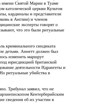
ка имени Святой Марии в Туаме
ом католической церкви Культом
апы, кардиналы и представители
рковь в Англии) и членов
дицинские эксперты говорят о
азывают, что это были ритуальные
оль криминального синдиката
ле детьми. Аннетт должен был
шлось изменить маршрут
 под юрисдикцией британской
дование деятельности Ндрангеты и
 Но ритуальные убийства в
но. Трибунал заявил, что не
, архиепископом Кентерберийским
е сведения об их участии в