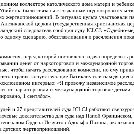
ционном коллекторе католического дома матери и ребен
 Убийства были связаны с созданным под покровительств
ких жертвоприношений. В ритуалах культа участвовали п
Англиканской церкви (государственная христианская це
рландский следователь сообщил суду ICLCJ: «Судебно-ме
по одному сценарию, обезглавливания и расчленения пок
омиссия, перед которой поставлена задача определить р
мывании денег от наркоторговли и международной торгов
ные, чтобы начать расследование комиссии, но ему при
 него страны, сочувствующие Ватикану или находящиеся
 эксклюзивном интервью: «Я провожу независимое рассле
ег от наркоторговли и международной торговле детьми.
ировано, 1 сентября».
удей и 27 представителей суда ICLCJ работают сверхуроч
ключевые доказательства для суда над Папой Франциском
и генералом Ордена Иезуитов Адольфо Пахона, включающи
их детских жертвоприношений.