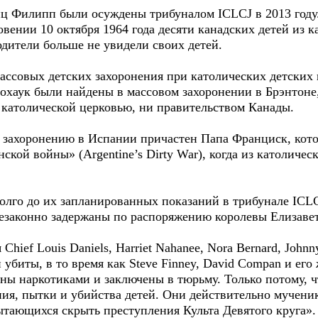
нц Филипп были осуждены трибуналом ICLCJ в 2013 году.
вении 10 октября 1964 года десяти канадских детей из к
дители больше не увидели своих детей.
массовых детских захоронения при католических детских
охаук были найдены в массовом захоронении в Брэнтоне,
 католической церковью, ни правительством Канады.
 захоронению в Испании причастен Папа Франциск, кот
нской войны» (Argentine’s Dirty War), когда из католиче
олго до их запланированных показаний в трибунале ICL
езаконно задержаны по распоряжению королевы Елизаве
Chief Louis Daniels, Harriet Nahanee, Nora Bernard, John
 убиты, в то время как Steve Finney, David Compan и его 
ы наркотиками и заключены в тюрьму. Только потому, чт
ия, пытки и убийства детей. Они действительно мученик
ытающихся скрыть преступления Культа Девятого круга».